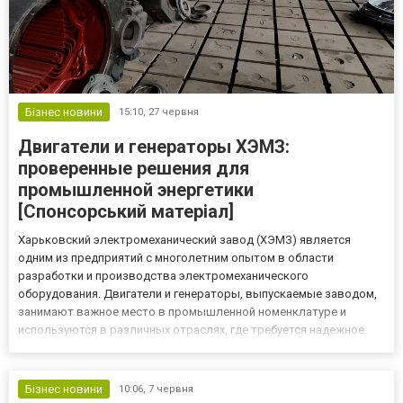
Бізнес новини
15:10,
27 червня
Двигатели и генераторы ХЭМЗ:
проверенные решения для
промышленной энергетики
[Спонсорський матеріал]
Харьковский электромеханический завод (ХЭМЗ) является
одним из предприятий с многолетним опытом в области
разработки и производства электромеханического
оборудования. Двигатели и генераторы, выпускаемые заводом,
занимают важное место в промышленной номенклатуре и
используются в различных отраслях, где требуется надежное
преобразование электрической и механической энергии.
Приобрести электродвигатели переменного тока можно на
https://khemz.in.ua/ru/elektrod...
Бізнес новини
10:06,
7 червня