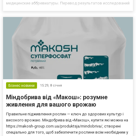
медицинские аббревиатуры. Перевод результатов исследований
на английский — это не лингвистическая задача, а своего рода
«перекодировка» данных из одной системы координат в др...
Бізнес новини
15:29,
8 січня
Міндобрива від «Макош»: розумне
живлення для вашого врожаю
Правильне підживлення рослин — ключ до здорових культур і
високого врожаю. Міндобрива від «Макош», купити які можна на
https://makosh-group.com.ua/produktsja/mindobriva/, створені
спеціально для того, щоб забезпечити рослини всім необхідним у