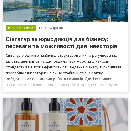
Бізнес новини
17:15,
13 травня
Сінгапур як юрисдикція для бізнесу:
переваги та можливості для інвесторів
Сінгапур є одним з найбільш структурованих та регульованих
ділових центрів світу, де поєднуються жорсткі фінансові
стандарти та висока ефективність ведення бізнесу. Юрисдикція
приваблює інвесторів не лише стабільністю, а й чітко
вибудуваними правилами роботи компаній. Для іноземних
підприємців важливо правильно пройти юридичні процедури
входу на ринок, оскільки місцеве законодавство вимагає
точного дотримання регламентів. У цьому контексті професійний
супр...