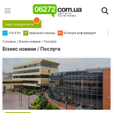
1
Наші спецпроєкти
1
104.4 fm
П
правовая помощь
Ю
Юстиция информирует
Головна
Бізнес новини
Послуги
Бізнес новини / Послуги