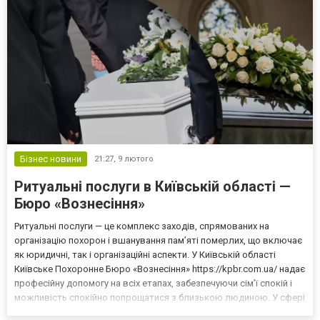
Бізнес новини
21:27,
9 лютого
Ритуальні послуги в Київській області —
Бюро «Вознесіння»
Ритуальні послуги — це комплекс заходів, спрямованих на
організацію похорон і вшанування пам’яті померлих, що включає
як юридичні, так і організаційні аспекти. У Київській області
Київське Похоронне Бюро «Вознесіння» https://kpbr.com.ua/ надає
професійну допомогу на всіх етапах, забезпечуючи сім’ї спокій і
можливість спокійно попрощатися з близькою людиною. У сфері
ритуальних послуг важливим є оформлення документів і підбір