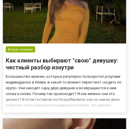
Бізнес новини
Как клиенты выбирают "свою" девушку:
честный разбор изнутри
Большинство мужчин, которые регулярно пользуются услугами
индивидуалок в Киеве, в какой-то момент перестают «ходить по
кругу». Они находят одну-двух девушек и возвращаются к ним
снова и снова. Почему так происходит? И как именно они это
делают? В этом гостевом посте разберёмся, как на самом деле
работает поиск идеальной индивидуалки Киев, что движет
выбором и как не ошибиться уже на старте. Критерии выбора
индивидуалки: что реально имеет значение Внешность...