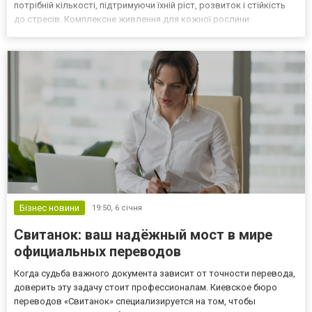
потрібній кількості, підтримуючи їхній ріст, розвиток і стійкість
до стресів. Комплексне живлення для кожної рослини
Міндобрива містять оптимальний баланс макро- та
мікроелементів: азоту, фосфору, калію, а також заліз...
Бізнес новини
19:50,
6 січня
Свитанок: ваш надёжный мост в мире
официальных переводов
Когда судьба важного документа зависит от точности перевода,
доверить эту задачу стоит профессионалам. Киевское бюро
переводов «Свитанок» специализируется на том, чтобы