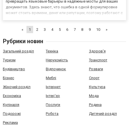
превращать языковые барьеры в надёжные мосты для ваших
документов. Здесь знают, что ошибка в одной формулировке
может стоить времени, денег или репутации, поэтому работают с
филигранной точностью. Полный спектр переводческих решений
под ключ Сотрудники агентства обеспечивают
«
1
2
3
4
5
6
7
8
9
10
»
лингвистическое...
Рубрики новин
Загальний розділ
Техніка
Здоров'я
Туризм
Нерухомість
Транспорт
Будівництво
Відпочинок
Розваги
Бізнес
Меблі
Спорт
Жіночий розділ
Інтернет
Культура
Економіка
Інтер'єр
Мода
Кулінарія
Послуги
Родина
Подорожі
Робота
Дитячий розділ
Реклама