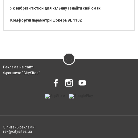
Як вибрати тютюн для кальяну і знайти свій смак
Комфортні параметри шокера BL 1102
Реклама на сайті
Франшиза "CitySites"
З питань реклами:
rek@citysites.ua