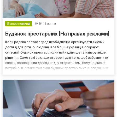
Бізнес новини
19:36,
18 липня
Будинок престарілих [На правах реклами]
Коли родина постає перед необхідністю організувати якісний
догляд для літньої людини, все більше українців обирають
сучасний будинок престарілих як найнадійніше та найзручніше
рішення. Саме такі заклади створені для того, щоб забезпечити
спокій, повноцінний догляд і гідну старість тим, кому це дійсно
потрібно. Що таке сучасний будинок престарілих? Сьогоднішній
формат будинків для літніх людей суттєво відрізняється від
уявлень минулого. Це комфортні приватн...