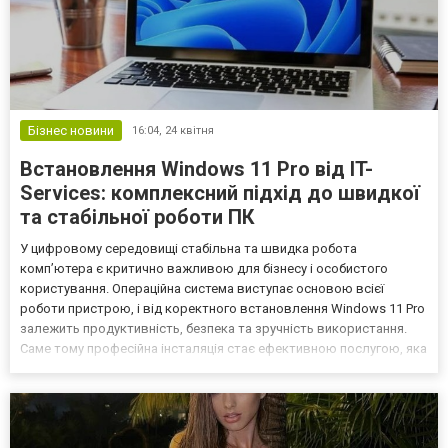
Бізнес новини
16:04,
24 квітня
Встановлення Windows 11 Pro від IT-
Services: комплексний підхід до швидкої
та стабільної роботи ПК
У цифровому середовищі стабільна та швидка робота
комп’ютера є критично важливою для бізнесу і особистого
користування. Операційна система виступає основою всієї
роботи пристрою, і від коректного встановлення Windows 11 Pro
залежить продуктивність, безпека та зручність використання.
Саме тому професійна інсталяція стає ефективною послугою, яка
дозволяє уникнути помилок і забезпечити оптимальну
конфігурацію системи. Компанія IT-Services пропонує якісну робо...