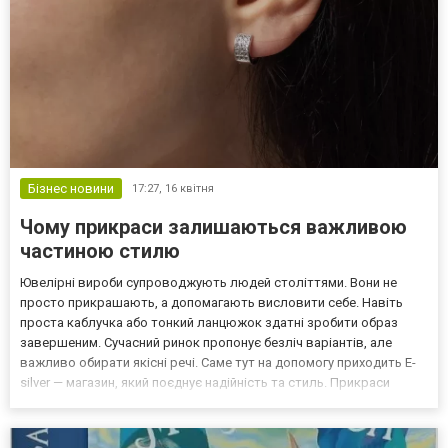
Бізнес новини
17:27,
16 квітня
Чому прикраси залишаються важливою
частиною стилю
Ювелірні вироби супроводжують людей століттями. Вони не
просто прикрашають, а допомагають висловити себе. Навіть
проста каблучка або тонкий ланцюжок здатні зробити образ
завершеним. Сучасний ринок пропонує безліч варіантів, але
важливо обирати якісні речі. Саме тут на допомогу приходить E-
silver — магазин, який поєднує надійність та стиль. Прикраси
ювелірні з його каталогу підходять і для щоденного носіння, і для
особливих подій. Вони не втрачають вигляду...