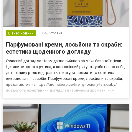
Бізнес новини
13:25,
6 травня
Парфумовані креми, лосьйони та скраби:
естетика щоденного догляду
Сучасний догляд за тілом давно вийшов за межі базової гігієни.
Це вже не просто рутина, а повноцінний ритуал турботи про себе,
де важливу роль відіграють текстури, аромати та естетика
використання засобів. Парфумовані креми, лосьйони та скраби,
представлені на https://aromaburo.ua/kremy-losiony-ta-skraby/
поєднують ефективний догляд із витонченим ароматичним
досвідом, перетворюючи щоденні процедури на справжнє
задоволення. Чому парфумований догляд став тре...