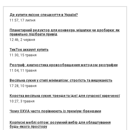
Де купити якісне спецвзуття в Україні?
11:57,
17 липня
Планетарний редуктор для конвеєра, мішалки чи дробарки: як
правильно підібрати привід
12:46,
2 червня
ТикТок аккаунт купить
11:30,
15 травня
Реограф: диагностика кровообращения методом реографии
11:04,
11 травня
Весільна сукня у стилі мінімалізм: строгість та вишуканість
17:28,
10 травня
Коротка весільна сукня: тренди та ідеї для сучасної нареченої
10:27,
3 травня
Чому OXVA часто порівнюють із преміум-брендами
Корпусні меблі оптом: розумний вибір для облаштування
будь-якого простору