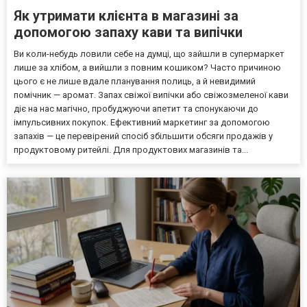
Як утримати клієнта в магазині за
допомогою запаху кави та випічки
Ви коли-небудь ловили себе на думці, що зайшли в супермаркет
лише за хлібом, а вийшли з повним кошиком? Часто причиною
цього є не лише вдале планування полиць, а й невидимий
помічник — аромат. Запах свіжої випічки або свіжозмеленої кави
діє на нас магічно, пробуджуючи апетит та спонукаючи до
імпульсивних покупок. Ефективний маркетинг за допомогою
запахів — це перевірений спосіб збільшити обсяги продажів у
продуктовому ритейлі. Для продуктових магазинів та...