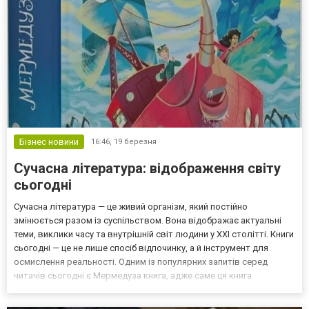
Бізнес новини
16:46,
19 березня
Сучасна література: відображення світу
сьогодні
Сучасна література — це живий організм, який постійно
змінюється разом із суспільством. Вона відображає актуальні
теми, виклики часу та внутрішній світ людини у XXI столітті. Книги
сьогодні — це не лише спосіб відпочинку, а й інструмент для
осмислення реальності. Одним із популярних запитів серед
читачів сьогодні є Мермедуза книга, адже саме ця книга
найбільше зараз цікавить читачів. Різноманіття жанрів і голосів
Однією з головних особливостей сучасної літ...