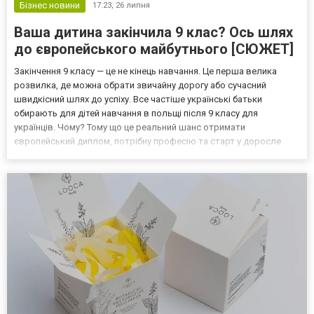
Бізнес новини
17:23,
26 липня
Ваша дитина закінчила 9 клас? Ось шлях
до європейського майбутнього [СЮЖЕТ]
Закінчення 9 класу — це не кінець навчання. Це перша велика
розвилка, де можна обрати звичайну дорогу або сучасний
швидкісний шлях до успіху. Все частіше українські батьки
обирають для дітей навчання в польщі після 9 класу для
українців. Чому? Тому що це реальний шанс отримати
європейський диплом, потрібну професію та старт у доросле
життя в ЄС — ще до 20 років. А найголовніше — зробити це без
фінансового навантаження на сім'ю. "Білий Орел": не просто
курс...