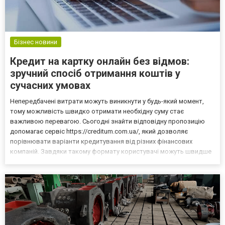
Бізнес новини
Кредит на картку онлайн без відмов:
зручний спосіб отримання коштів у
сучасних умовах
Непередбачені витрати можуть виникнути у будь-який момент,
тому можливість швидко отримати необхідну суму стає
важливою перевагою. Сьогодні знайти відповідну пропозицію
допомагає сервіс https://creditum.com.ua/, який дозволяє
порівнювати варіанти кредитування від різних фінансових
компаній. Завдяки такому формату користувачі можуть швидше
зорієнтуватися серед доступних рішень та обрати кредит на
картку онлайн без відмов, враховуючи власні потреби. Дистанці...