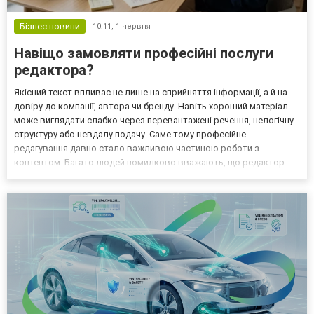
Бізнес новини
10:11,
1 червня
Навіщо замовляти професійні послуги
редактора?
Якісний текст впливає не лише на сприйняття інформації, а й на
довіру до компанії, автора чи бренду. Навіть хороший матеріал
може виглядати слабко через перевантажені речення, нелогічну
структуру або невдалу подачу. Саме тому професійне
редагування давно стало важливою частиною роботи з
контентом. Багато людей помилково вважають, що редактор
лише виправляє граматичні помилки. Насправді його задача
значно ширша. Спеціаліст допомагає зробити текст зрозуміліш...