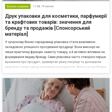
Бізнес новини
11:58,
19 липня
Друк упаковки для косметики, парфумерії
та крафтових товарів: значення для
бренду та продажів [Спонсорський
матеріал]
У сучасному бізнес-середовищі упаковка стала важливою
складовою успішного просування продукції. Вона виконує не
лише практичну функцію захисту товару, а й активно впливає на
формування іміджу бренду. Саме упаковка часто створює перше
враження про продукт, привертає увагу покупця та допомагає
виділити товар серед численних конкурентів. Якісно розроблена
упаковка поєднує естетику, функціональність і маркетингову
ефективність. Вона здатна підкреслити стиль бр...