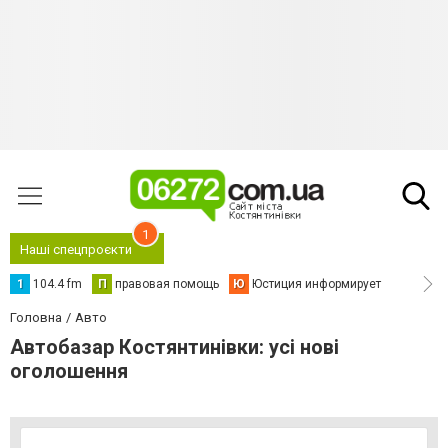
1
Наші спецпроєкти
1
104.4 fm
П
правовая помощь
Ю
Юстиция информирует
Головна
Авто
Автобазар Костянтинівки: усі нові
оголошення