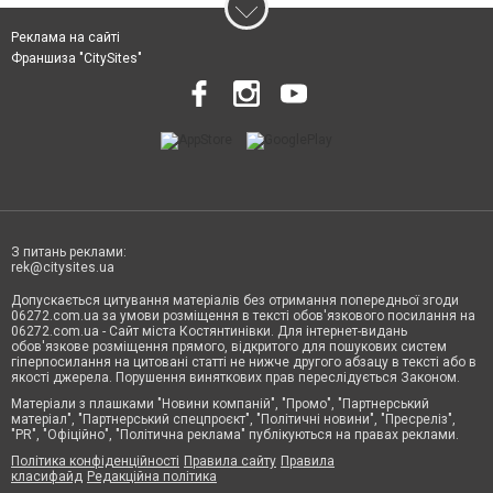
Реклама на сайті
Франшиза "CitySites"
З питань реклами:
rek@citysites.ua
Допускається цитування матеріалів без отримання попередньої згоди
06272.com.ua за умови розміщення в тексті обов'язкового посилання на
06272.com.ua - Сайт міста Костянтинівки. Для інтернет-видань
обов'язкове розміщення прямого, відкритого для пошукових систем
гіперпосилання на цитовані статті не нижче другого абзацу в тексті або в
якості джерела. Порушення виняткових прав переслідується Законом.
Матеріали з плашками "Новини компаній", "Промо", "Партнерський
матеріал", "Партнерський спецпроєкт", "Політичні новини", "Пресреліз",
"PR", "Офіційно", "Політична реклама" публікуються на правах реклами.
Політика конфіденційності
Правила сайту
Правила
класифайд
Редакційна політика