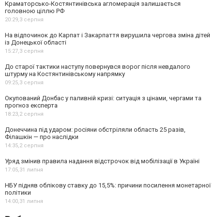
Краматорсько-Костянтинівська агломерація залишається
головною ціллю РФ
20:29,
3 серпня
На відпочинок до Карпат і Закарпаття вирушила чергова зміна дітей
із Донецької області
15:27,
3 серпня
До старої тактики наступу повернувся ворог після невдалого
штурму на Костянтинівському напрямку
09:25,
3 серпня
Окупований Донбас у паливній кризі: ситуація з цінами, чергами та
прогноз експерта
18:23,
2 серпня
Донеччина під ударом: росіяни обстріляли область 25 разів,
Філашкін — про наслідки
14:35,
2 серпня
Уряд змінив правила надання відстрочок від мобілізації в Україні
17:05,
31 липня
НБУ підняв облікову ставку до 15,5%: причини посилення монетарної
політики
14:00,
31 липня