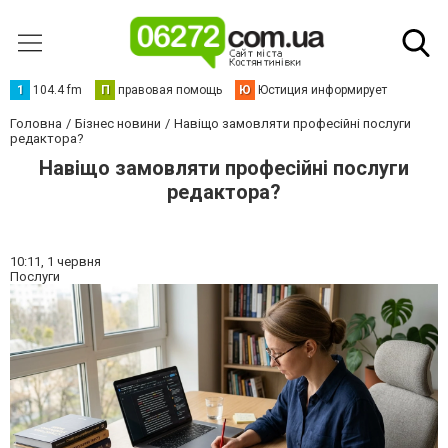
1
104.4 fm
П
правовая помощь
Ю
Юстиция информирует
Головна
Бізнес новини
Навіщо замовляти професійні послуги
редактора?
Навіщо замовляти професійні послуги
редактора?
10:11,
1 червня
Послуги