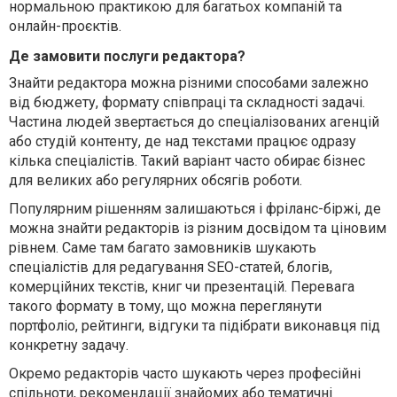
нормальною практикою для багатьох компаній та
онлайн-проєктів.
Де замовити послуги редактора?
Знайти редактора можна різними способами залежно
від бюджету, формату співпраці та складності задачі.
Частина людей звертається до спеціалізованих агенцій
або студій контенту, де над текстами працює одразу
кілька спеціалістів. Такий варіант часто обирає бізнес
для великих або регулярних обсягів роботи.
Популярним рішенням залишаються і фріланс-біржі, де
можна знайти редакторів із різним досвідом та ціновим
рівнем. Саме там багато замовників шукають
спеціалістів для редагування SEO-статей, блогів,
комерційних текстів, книг чи презентацій. Перевага
такого формату в тому, що можна переглянути
портфоліо, рейтинги, відгуки та підібрати виконавця під
конкретну задачу.
Окремо редакторів часто шукають через професійні
спільноти, рекомендації знайомих або тематичні