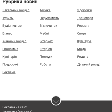
Рубрики новин
Загальний розділ
Техніка
Здоров'я
Туризм
Нерухомість
Транспорт
Будівництво
Відпочинок
Розваги
Бізнес
Меблі
Спорт
Жіночий розділ
Інтернет
Культура
Економіка
Інтер'єр
Мода
Кулінарія
Послуги
Родина
Подорожі
Робота
Дитячий розділ
Реклама
Реклама на сайті
Франшиза "CitySites"