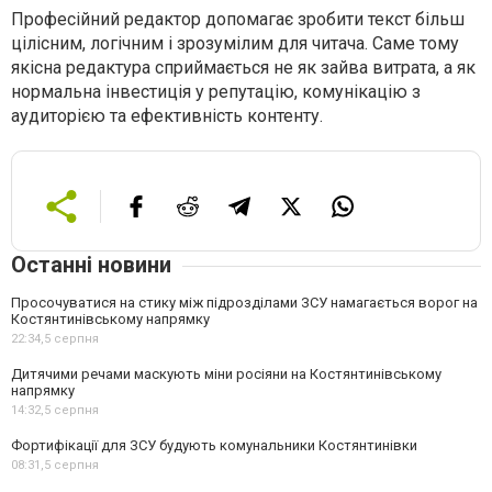
Професійний редактор допомагає зробити текст більш
цілісним, логічним і зрозумілим для читача. Саме тому
якісна редактура сприймається не як зайва витрата, а як
нормальна інвестиція у репутацію, комунікацію з
аудиторією та ефективність контенту.
Останні новини
Просочуватися на стику між підрозділами ЗСУ намагається ворог на
Костянтинівському напрямку
22:34,
5 серпня
Дитячими речами маскують міни росіяни на Костянтинівському
напрямку
14:32,
5 серпня
Фортифікації для ЗСУ будують комунальники Костянтинівки
08:31,
5 серпня