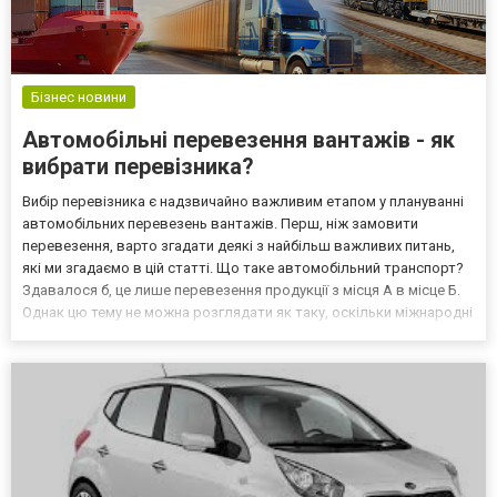
Бізнес новини
Автомобільні перевезення вантажів - як
вибрати перевізника?
Вибір перевізника є надзвичайно важливим етапом у плануванні
автомобільних перевезень вантажів. Перш, ніж замовити
перевезення, варто згадати деякі з найбільш важливих питань,
які ми згадаємо в цій статті. Що таке автомобільний транспорт?
Здавалося б, це лише перевезення продукції з місця А в місце Б.
Однак цю тему не можна розглядати як таку, оскільки міжнародні
перевезення в даний час є однією з основних галузей світової
економіки, без якої було б важким...