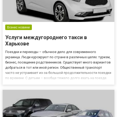
Бізнес новини
Услуги междугороднего такси в
Харькове
Поездки и переезды – обычное дело для современного
украинца. Люди курсируют по стране в различных целях: туризм,
бизнес, посещение родственников. Существует много вариантов
добраться в тот или иной регион. Общественный транспорт
часто не устраивает из-за большой продолжительности поездки
по времени. С детьми – вообще тяжело долго ехать на поезде.
Не всегда можно напрямую добраться до нужного города.
Альтернатива – междугороднее такси на https://mezhdugorod...