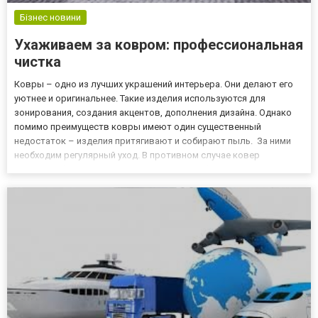
Бізнес новини
Ухаживаем за ковром: профессиональная
чистка
Ковры – одно из лучших украшений интерьера. Они делают его
уютнее и оригинальнее. Такие изделия используются для
зонирования, создания акцентов, дополнения дизайна. Однако
помимо преимуществ ковры имеют один существенный
недостаток – изделия притягивают и собирают пыль. За ними
необходим регулярный уход. В противном случае ковер
довольно быстро становится источником бактерий, пылевых
клещей. Он будет портить микроклимат помещения. Как
ухаживать за ковром...