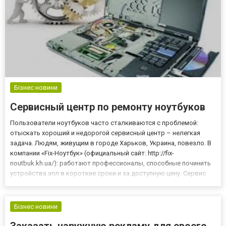
Бізнес новини
Сервисный центр по ремонту ноутбуков
Пользователи ноутбуков часто сталкиваются с проблемой:
отыскать хороший и недорогой сервисный центр – нелегкая
задача. Людям, живущим в городе Харьков, Украина, повезло. В
компании «Fix-Ноутбук» (официальный сайт: http://fix-
noutbuk.kh.ua/): работают профессионалы, способные починить
устройства эпл в короткие сроки и за доступную цену. Сервис
центр fix-noutbuk подобного типа – находка для пользователей,
ведь сейчас наличие работающей техники необходимо каж...
Бізнес новини
Заказать наружную рекламу для своего