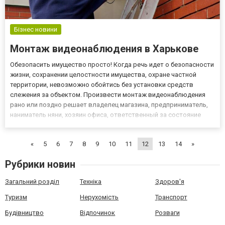
Бізнес новини
Монтаж видеонаблюдения в Харькове
Обезопасить имущество просто! Когда речь идет о безопасности
жизни, сохранении целостности имущества, охране частной
территории, невозможно обойтись без установки средств
слежения за объектом. Произвести монтаж видеонаблюдения
рано или поздно решает владелец магазина, предприниматель,
наниматель няни, хозяин офиса, ответственный за состояние
парковки, склада. В последнее время это не роскошь, а
разумное вложение средств в обеспечение собственного
«
5
6
7
8
9
10
11
12
13
14
»
спокойств...
Рубрики новин
Загальний розділ
Техніка
Здоров'я
Туризм
Нерухомість
Транспорт
Будівництво
Відпочинок
Розваги