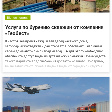
Бізнес новини
Услуги по бурению скважин от компании
«Геобест»
В настоящее время каждый владелец частного дома,
загородных коттеджей и дач старается обеспечить наличие в
своем доме автономной подачи воды. А для этого необходимо
обеспечить доступ воды из артезианских скважин. Преимуществ
такого варианта водоснабжения достаточно много. Во-первых,
вы не зависите от сбоев в подаче воды от городской службы
водоснабжения. Во-вторых, качество артезианской воды
несопоставимо выше, чем вода в водопроводе. Поскольку
вода...