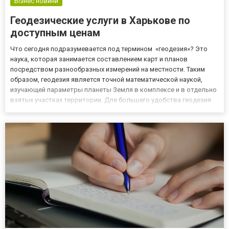
Бізнес новини
Геодезические услуги в Харькове по
доступным ценам
Что сегодня подразумевается под термином «геодезия»? Это
наука, которая занимается составлением карт и планов
посредством разнообразных измерений на местности. Таким
образом, геодезия является точной математической наукой,
изучающей параметры планеты Земля в комплексе и в отдельно
взятых участках территории. Для большего удобства геодезия
как наука разделена на ряд основных направлений, среди
которых лидирующим является инженерная геодезия. Этот
раздел вы...