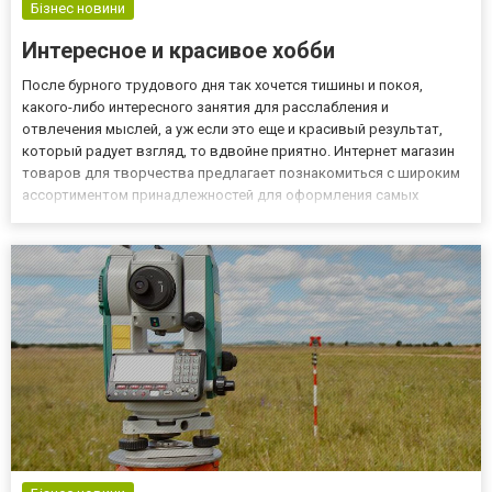
Бізнес новини
Интересное и красивое хобби
После бурного трудового дня так хочется тишины и покоя,
какого-либо интересного занятия для расслабления и
отвлечения мыслей, а уж если это еще и красивый результат,
который радует взгляд, то вдвойне приятно. Интернет магазин
товаров для творчества предлагает познакомиться с широким
ассортиментом принадлежностей для оформления самых
смелых творческих мыслей. Каталог сайта позволяет в
кратчайшие сроки найти интересующий товар по категориям:
· скрапб...