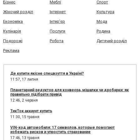
Бізнес
Меблі
Спорт
Жіночий розділ
Інтернет
Культура
Економіка
Інтер'єр
Мода
Кулінарія
Послуги
Родина
Подорожі
Робота
Дитячий розділ
Реклама
Де купити якісне спецвзуття в Україні?
11:57,
17 липня
Планетарний редуктор для конвеєра, мішалки чи дробарки: як
правильно підібрати привід
12:46,
2 червня
ТикТок аккаунт купить
11:30,
15 травня
VIN-код автомобиля: 17 символов, которые помогают
избежать рисков и упростить страхование
17:46,
13 травня