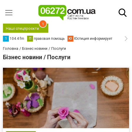
1
Наші спецпроєкти
1
104.4 fm
П
правовая помощь
Ю
Юстиция информирует
Головна
Бізнес новини
Послуги
Бізнес новини / Послуги