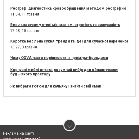
Реограф: диагностика кровообращения методом реографии
11:04,
11 травня
Весільна сукня у стилі мінімалізм: строгість та вишуканість
17:28,
10 травня
Коротка весільна сукня: тренди та ідеї для сучасної нареченої
10:27,
3 травня
Чому OXVA часто порівнюють із преміум-брендами
Корпусні меблі оптом: розумний вибір для облаштування
будь-якого простору
Як вибрати тютюн для кальяну і знайти свій смак
Реклама на сайті