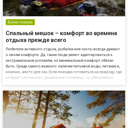
Бізнес новини
Спальный мешок – комфорт во времена
отдыха прежде всего
Любители активного отдыха, рыбалки или охоты всегда думают
о своем комфорте. Да, такие люди умеют адаптироваться к
экстремальным условиям, но минимальный комфорт обязан
быть. Среди самого важного: наличие питьевой воды, питание и,
конечно, место для сна. Если поездки готовиться на природу, где
не будет охотничьего домика или гостиницы, то обязательно
нужно купить спальный мешок. Спальный мешок представляет
собой одеяло, в которое можно завернуться и застег...