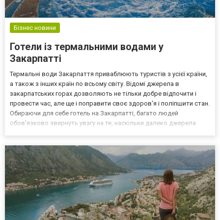
Бізнес новини
Готели із термальними водами у
Закарпатті
Термальні води Закарпаття приваблюють туристів з усієї країни,
а також з інших країн по всьому світу. Відомі джерела в
закарпатських горах дозволяють не тільки добре відпочити і
провести час, але ще і поправити своє здоров'я і поліпшити стан.
Обираючи для себе готель на Закарпатті, багато людей
обов'язково звернуть увагу на те, наскільки далеко джерела
знаходяться від місця тимчасового проживання, щоб відвідати їх
або відвідувати регулярно під час перебува...