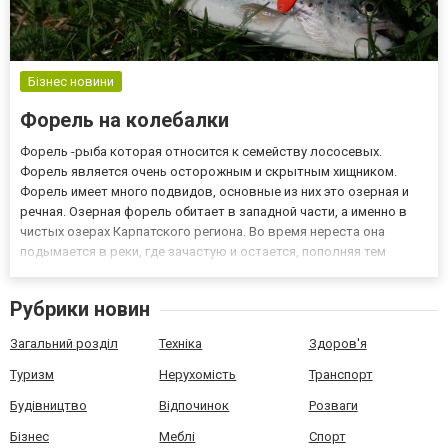
Бізнес новини
Форель на колебалки
Форель -рыба которая относится к семейству лососевых.
Форель является очень осторожным и скрытным хищником.
Форель имеет много подвидов, основные из них это озерная и
речная. Озерная форель обитает в западной части, а именно в
чистых озерах Карпатского региона. Во время нереста она
подымается в реки, где зачастую и остается, пополняя тем
самым запасы ручьевой форели. Молодые особи вновь
уплывают в озеро. Основная среда обитания ручьевой форели
Рубрики новин
или как её ч...
Загальний розділ
Техніка
Здоров'я
Туризм
Нерухомість
Транспорт
Будівництво
Відпочинок
Розваги
Бізнес
Меблі
Спорт