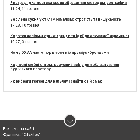
Реограф: диагностика кровообращения методом реографии
11:04,
11 травня
Весільна сукня у стилі мінімалізм: строгість та вишуканість
17:28,
10 травня
Коротка весільна сукня: тренди та ідеї для сучасної нареченої
10:27,
3 травня
Чому OXVA часто порівнюють із преміум-брендами
Корпусні меблі оптом: розумний вибір для облаштування
будь-якого простору
Як вибрати тютюн для кальяну і знайти свій смак
Реклама на сайті
Франшиза "CitySites"