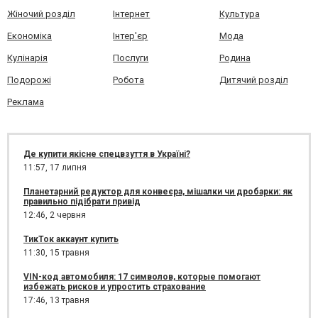
Жіночий розділ
Інтернет
Культура
Економіка
Інтер'єр
Мода
Кулінарія
Послуги
Родина
Подорожі
Робота
Дитячий розділ
Реклама
Де купити якісне спецвзуття в Україні?
11:57,
17 липня
Планетарний редуктор для конвеєра, мішалки чи дробарки: як
правильно підібрати привід
12:46,
2 червня
ТикТок аккаунт купить
11:30,
15 травня
VIN-код автомобиля: 17 символов, которые помогают
избежать рисков и упростить страхование
17:46,
13 травня