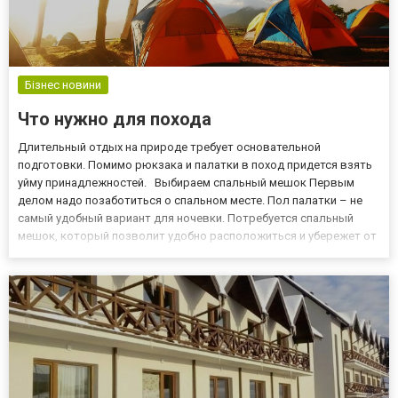
Бізнес новини
Что нужно для похода
Длительный отдых на природе требует основательной
подготовки. Помимо рюкзака и палатки в поход придется взять
уйму принадлежностей. Выбираем спальный мешок Первым
делом надо позаботиться о спальном месте. Пол палатки – не
самый удобный вариант для ночевки. Потребуется спальный
мешок, который позволит удобно расположиться и убережет от
ночной прохлады. Выбирать придется между «коконами»,
«одеялами» и комбинированными экземплярами. При покупке
также учитыв...