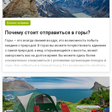
Бізнес новини
Почему стоит отправиться в горы?
Горы — это всегда свежий воздух, это возможность побыть
наедине с природой. В горах вы можете почувствовать единение
с самой природой, а вид, открывающийся с высоты, может
заворожить вас на долгое время. Вы можете здесь более
основательно ознакомиться с условиями организации поездок в
горы. Как собраться в горный поход Это возможность пройтись
по красивым горным маршрутам, устроить себе небольшой
пикник или просто искупаться в горной реке. Так что, если вы...