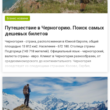
Бізнес новини
Путешествие в Черногорию. Поиск самых
дешевых билетов
Черногория - страна, расположенная в Южной Европе, общей
площадью 13 812 км2. Население - 672 180. Столица страны
Подгорица (143 718 жителей). Официальный язык - черногорский,
валюта страны - евро. Климат в Черногории разнообразен, от
средиземноморского до континентального. Черногория
соседствует со следующими странами: Косово, Сербия,
Хорватия, Босния и Герцеговина и Албания. Страна расположена
на берегу Адриатического моря. Самая высокая вершина страны
-...