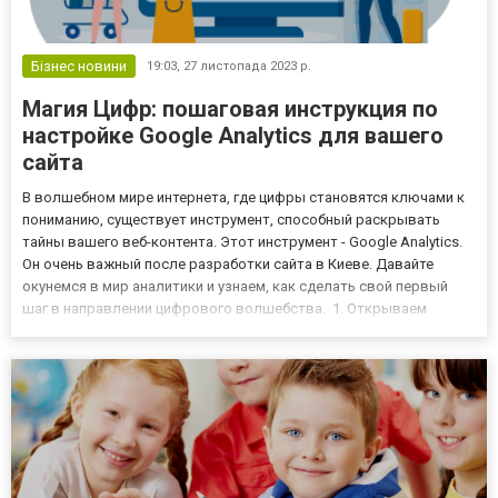
Бізнес новини
19:03,
27 листопада 2023 р.
Магия Цифр: пошаговая инструкция по
настройке Google Analytics для вашего
сайта
В волшебном мире интернета, где цифры становятся ключами к
пониманию, существует инструмент, способный раскрывать
тайны вашего веб-контента. Этот инструмент - Google Analytics.
Он очень важный после разработки сайта в Киеве. Давайте
окунемся в мир аналитики и узнаем, как сделать свой первый
шаг в направлении цифрового волшебства. 1. Открываем
Google Analytics. Первый шаг - открыть двери к миру аналитики.
Посетите сайт, войдите в свой аккаунт Google или со...