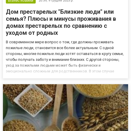
Бізнес новини
20:39,
9 грудня 2023 р.
Дом престарелых "Близкие люди" или
семья? Плюсы и минусы проживания в
домах престарелых по сравнению с
уходом от родных
В современном мире вопрос о том, где должны проживать
пожилые люди, становится все более актуальным. С одной
стороны, многие пожилые люди хотят оставаться в кругу семьи,
чтобы получать заботу и внимание близких. С другой стороны,
уход за пожилыми людьми может быть физически и
эмоционально сложным для родственников. В этом случае
может возникнуть необходимость в размещении пожилого
человека в доме престарелых. Ознакомиться с условиями
проживания, которые пр...