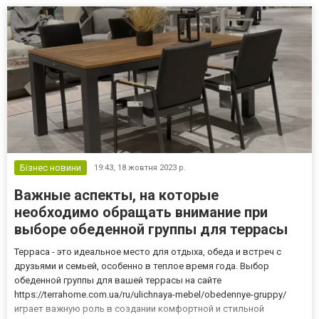
друку. На сторінці huss.com.ua/u...
Бізнес новини
19:43,
18 жовтня 2023 р.
Важные аспекты, на которые
необходимо обращать внимание при
выборе обеденной группы для террасы
Терраса - это идеальное место для отдыха, обеда и встреч с
друзьями и семьей, особенно в теплое время года. Выбор
обеденной группы для вашей террасы на сайте
https://terrahome.com.ua/ru/ulichnaya-mebel/obedennye-gruppy/
играет важную роль в создании комфортной и стильной