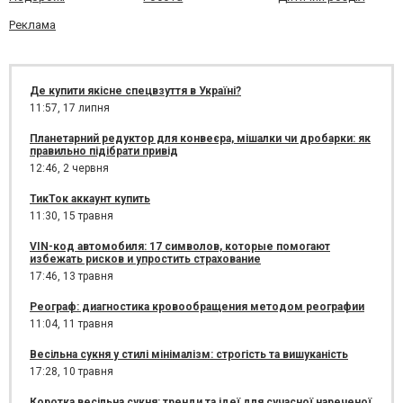
Реклама
Де купити якісне спецвзуття в Україні?
11:57,
17 липня
Планетарний редуктор для конвеєра, мішалки чи дробарки: як
правильно підібрати привід
12:46,
2 червня
ТикТок аккаунт купить
11:30,
15 травня
VIN-код автомобиля: 17 символов, которые помогают
избежать рисков и упростить страхование
17:46,
13 травня
Реограф: диагностика кровообращения методом реографии
11:04,
11 травня
Весільна сукня у стилі мінімалізм: строгість та вишуканість
17:28,
10 травня
Коротка весільна сукня: тренди та ідеї для сучасної нареченої