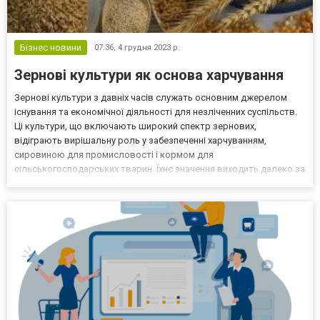
Бізнес новини
07:36,
4 грудня 2023 р.
Зернові культури як основа харчування
Зернові культури з давніх часів служать основним джерелом
існування та економічної діяльності для незліченних суспільств.
Ці культури, що включають широкий спектр зернових,
відіграють вирішальну роль у забезпеченні харчуванням,
сировиною для промисловості і кормом для
сільськогосподарських тварин. Їхнє значення виходить далеко за
рамки простого харчування та впливає на різні аспекти
людського існування. Тому експорт зернових до Європи є
важливим сектором е...