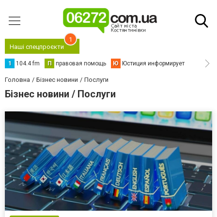
1
Наші спецпроєкти
1
104.4 fm
П
правовая помощь
Ю
Юстиция информирует
Головна
Бізнес новини
Послуги
Бізнес новини / Послуги