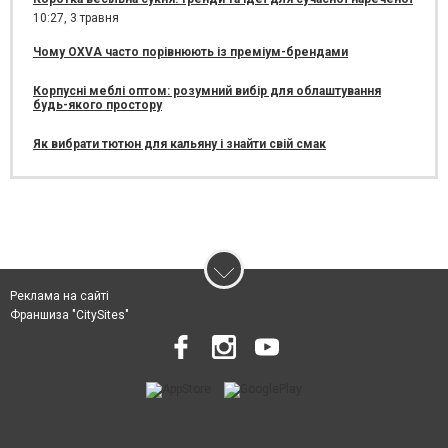
10:27,
3 травня
Чому OXVA часто порівнюють із преміум-брендами
Корпусні меблі оптом: розумний вибір для облаштування
будь-якого простору
Як вибрати тютюн для кальяну і знайти свій смак
Реклама на сайті
Франшиза "CitySites"