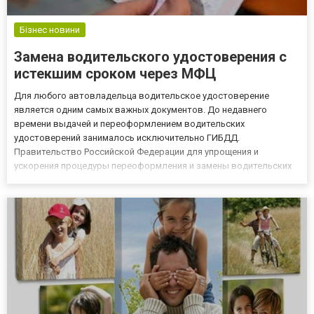
Бізнес новини
Замена водительского удостоверения с
истекшим сроком через МФЦ
Для любого автовладельца водительское удостоверение
является одним самых важных документов. До недавнего
времени выдачей и переоформлением водительских
удостоверений занималось исключительно ГИБДД.
Правительство Российской Федерации для упрощения и
ускорения процедуры переоформления и замены водительских
удостоверений разрешило осуществлять замену водительских
удостоверений, у которых истек срок действия не только в
отделении ГИБДД, а и в Многофункциональн...