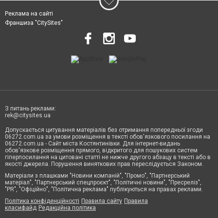
Реклама на сайті
Франшиза "CitySites"
З питань реклами:
rek@citysites.ua
Допускається цитування матеріалів без отримання попередньої згоди
06272.com.ua за умови розміщення в тексті обов'язкового посилання на
06272.com.ua - Сайт міста Костянтинівки. Для інтернет-видань
обов'язкове розміщення прямого, відкритого для пошукових систем
гіперпосилання на цитовані статті не нижче другого абзацу в тексті або в
якості джерела. Порушення виняткових прав переслідується Законом.
Матеріали з плашками "Новини компаній", "Промо", "Партнерський
матеріал", "Партнерський спецпроєкт", "Політичні новини", "Пресреліз",
"PR", "Офіційно", "Політична реклама" публікуються на правах реклами.
Політика конфіденційності
Правила сайту
Правила
класифайд
Редакційна політика