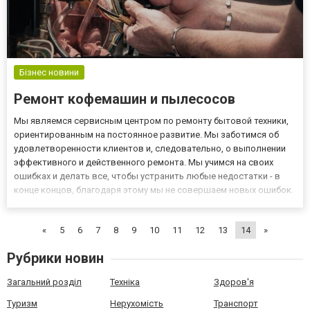
Бізнес новини
Ремонт кофемашин и пылесосов
Мы являемся сервисным центром по ремонту бытовой техники,
ориентированным на постоянное развитие. Мы заботимся об
удовлетворенности клиентов и, следовательно, о выполнении
эффективного и действенного ремонта. Мы учимся на своих
ошибках и делать все, чтобы устранить любые недостатки - в
конце концов, благодаря этому мы не совершаем новых ошибок.
С момента создания компании мы уставили высокую планку,
ориентируясь в основном на ремонт бытовых устройств, кото...
«
5
6
7
8
9
10
11
12
13
14
»
Рубрики новин
Загальний розділ
Техніка
Здоров'я
Туризм
Нерухомість
Транспорт