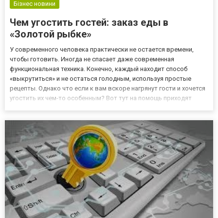
Бізнес новини
Чем угостить гостей: заказ еды в
«Золотой рыбке»
У современного человека практически не остается времени,
чтобы готовить. Иногда не спасает даже современная
функциональная техника. Конечно, каждый находит способ
«выкрутиться» и не остаться голодным, используя простые
рецепты. Однако что если к вам вскоре нагрянут гости и хочется
угостить их чем-то особенным? Вот тут на помощь приходят
современные сервисы доставки. Они есть во многих ресторанах,
кафе, суши-барах. Преимущество такого решение не только в
эк...