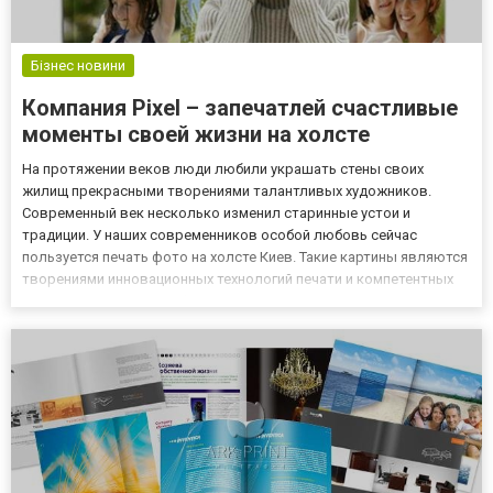
Бізнес новини
Компания Pixel – запечатлей счастливые
моменты своей жизни на холсте
На протяжении веков люди любили украшать стены своих
жилищ прекрасными творениями талантливых художников.
Современный век несколько изменил старинные устои и
традиции. У наших современников особой любовь сейчас
пользуется печать фото на холсте Киев. Такие картины являются
творениями инновационных технологий печати и компетентных
специалистов данной сферы. Они великолепно смотрятся в
интерьерах помещений, и позволяют человеку запечатлеть
счастливые моменты...