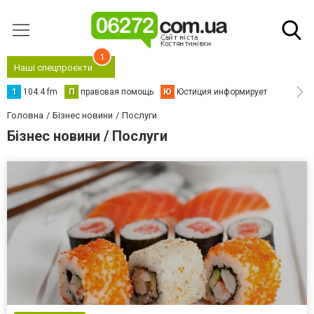
1
Наші спецпроєкти
1
104.4 fm
П
правовая помощь
Ю
Юстиция информирует
Головна
Бізнес новини
Послуги
Бізнес новини / Послуги