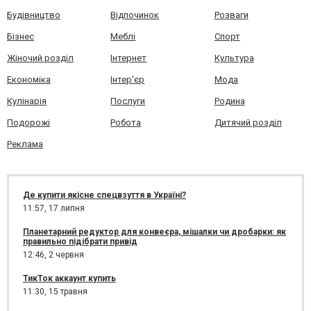
Будівництво
Відпочинок
Розваги
Бізнес
Меблі
Спорт
Жіночий розділ
Інтернет
Культура
Економіка
Інтер'єр
Мода
Кулінарія
Послуги
Родина
Подорожі
Робота
Дитячий розділ
Реклама
Де купити якісне спецвзуття в Україні?
11:57,
17 липня
Планетарний редуктор для конвеєра, мішалки чи дробарки: як
правильно підібрати привід
12:46,
2 червня
ТикТок аккаунт купить
11:30,
15 травня