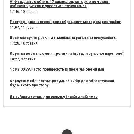
VIN-код автомобиля: 17 символов, которые помогают
избежать рисков и упростить страхование
17:46,
13 травня
Реограф: диагностика кровообращения методом реографии
11:04,
11 травня
Весільна сукня у стилі мінімалізм: строгість та вишуканість
17:28,
10 травня
Коротка весільна сукня: тренди та ідеї для сучасної нареченої
10:27,
3 травня
Чому OXVA часто порівнюють із преміум-брендами
Корпусні меблі оптом: розумний вибір для облаштування
будь-якого простору
Як вибрати тютюн для кальяну і знайти свій смак