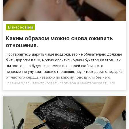
Бізнес новини
Каким образом можно снова оживить
отношения.
Постарайтесь дарить чаще подарки, это не обязательно должны
быть дорогие вещи, можно обойтись одним букетом цветов. Так
вы постоянно будете напоминать о своей любви, и это
непременно улучшит ваши отношения, научитесь дарить подарки
от чистого сердца неважно по какому поводу или без него.
Главное здесь заинтриговать партнера и заинтересовать его
вновь. Также не надо чересчур заваливать свою семью
подарками, дарите лишь тогда, когда вы реально этого хотите,...