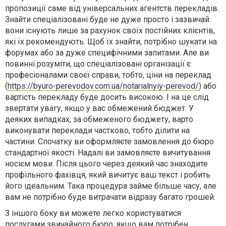
пропозиції саме від універсальних агентств перекладів.
Знайти спеціалізовані буде не дуже просто і зазвичай
вони існують лише за рахунок своїх постійних клієнтів,
які їх рекомендують. Щоб їх знайти, потрібно шукати на
форумах або за дуже специфічними запитами. Але ви
повинні розуміти, що спеціалізовані організації є
професіоналами своєї справи, тобто, ціни на переклад
(
https://byuro-perevodov.com.ua/notarialnyiy-perevod/
) або
вартість перекладу буде досить високою. І на це слід
звертати увагу, якщо у вас обмежений бюджет. У
деяких випадках, за обмеженого бюджету, варто
виконувати переклади частково, тобто ділити на
частини. Спочатку ви оформляєте замовлення до бюро
стандартної якості. Надалі ви замовляєте вичитування
носієм мови. Після цього через деякий час знаходите
профільного фахівця, який вичитує ваш текст і робить
його ідеальним. Така процедура займе більше часу, але
вам не потрібно буде витрачати відразу багато грошей.
З іншого боку ви можете легко користуватися
послугами звичайного бюро, якщо вам потрібен