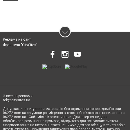
Реклама на сайті
Франшиза "CitySites"
З питань реклами:
rek@citysites.ua
Допускається цитування матеріалів без отримання попередньої згоди
06272.com.ua за умови розміщення в тексті обов'язкового посилання на
06272.com.ua - Сайт міста Костянтинівки. Для інтернет-видань
обов'язкове розміщення прямого, відкритого для пошукових систем
гіперпосилання на цитовані статті не нижче другого абзацу в тексті або в
якості джерела. Порушення виняткових прав переслідується Законом.