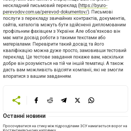
нескладний письмовий переклад (
https://byuro-
perevodov.com.ua/perevod-dokumentov/
). Письмові
послуги з перекладу звичайних контрактів, документів,
сайтів, каталогів можуть бути здійсненіі дипломованим
профільним фахівцем з України. Але обов'язково він
має мати досвід роботи з такими текстами або
матеріалами. Перевірити такий досвід та його
кваліфікацію можна дуже просто, замовивши тестовий
переклад. Це тестове завдання покаже вам, наскільки
добре він розуміється на тій чи іншій тематиці. А також
дасть вам можливість відсіяти компанії, які не змогли
впоратися з вашим завданням.
Останні новини
Просочуватися на стику між підрозділами ЗСУ намагається ворог на
Костянтинівському напрямку