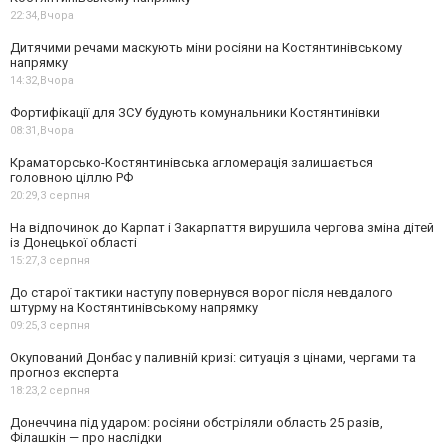
22:34,
Вчора
Дитячими речами маскують міни росіяни на Костянтинівському
напрямку
14:32,
Вчора
Фортифікації для ЗСУ будують комунальники Костянтинівки
08:31,
Вчора
Краматорсько-Костянтинівська агломерація залишається
головною ціллю РФ
20:29,
3 серпня
На відпочинок до Карпат і Закарпаття вирушила чергова зміна дітей
із Донецької області
15:27,
3 серпня
До старої тактики наступу повернувся ворог після невдалого
штурму на Костянтинівському напрямку
09:25,
3 серпня
Окупований Донбас у паливній кризі: ситуація з цінами, чергами та
прогноз експерта
18:23,
2 серпня
Донеччина під ударом: росіяни обстріляли область 25 разів,
Філашкін — про наслідки