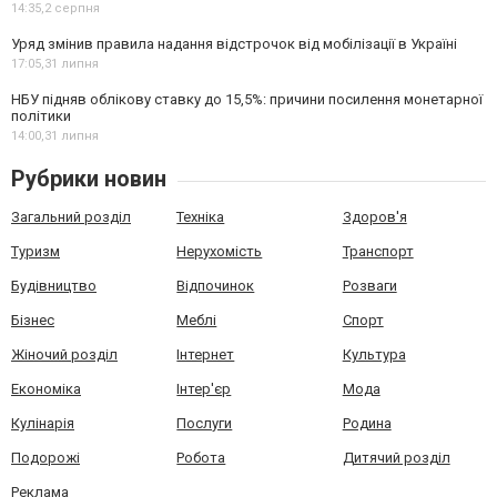
14:35,
2 серпня
Уряд змінив правила надання відстрочок від мобілізації в Україні
17:05,
31 липня
НБУ підняв облікову ставку до 15,5%: причини посилення монетарної
політики
14:00,
31 липня
Рубрики новин
Загальний розділ
Техніка
Здоров'я
Туризм
Нерухомість
Транспорт
Будівництво
Відпочинок
Розваги
Бізнес
Меблі
Спорт
Жіночий розділ
Інтернет
Культура
Економіка
Інтер'єр
Мода
Кулінарія
Послуги
Родина
Подорожі
Робота
Дитячий розділ
Реклама