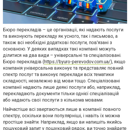
Бюро перекладів – це організації, які надають послуги
та виконують перекладу як усного, так і письмово, а
також всі необхідні додаткові послуги, пов'язані з
основною. У деяких випадках такі компанії можуть
ділитися на два види – універсальні та спеціалізовані.
Бюро перекладів (
https://byuro-perevodov.com.ua/
), якщо
компанія універсальна виконує та представляє повний
спектр послуг та виконує переклади всіх тематики
складності, незалежно від мови тощо. Спеціалізовані
компанії надають лише деякі послуги або, наприклад,
перекладають документи тільки однієї спеціалізацій
або надають свої послуги з кількома мовами.
Найчастіше всі звертаються лише в компанії повного
спектру, оскільки вони популярніші, і навіть їх можна
простіше знайти. Наприклад, якщо ви напишіть якийсь
пошуковий запит у пошуковий рядок, ви точно знайдете