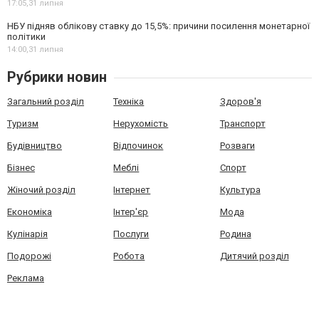
17:05,
31 липня
НБУ підняв облікову ставку до 15,5%: причини посилення монетарної
політики
14:00,
31 липня
Рубрики новин
Загальний розділ
Техніка
Здоров'я
Туризм
Нерухомість
Транспорт
Будівництво
Відпочинок
Розваги
Бізнес
Меблі
Спорт
Жіночий розділ
Інтернет
Культура
Економіка
Інтер'єр
Мода
Кулінарія
Послуги
Родина
Подорожі
Робота
Дитячий розділ
Реклама