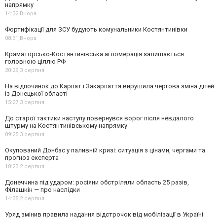
напрямку
14:32,
Вчора
Фортифікації для ЗСУ будують комунальники Костянтинівки
08:31,
Вчора
Краматорсько-Костянтинівська агломерація залишається
головною ціллю РФ
20:29,
3 серпня
На відпочинок до Карпат і Закарпаття вирушила чергова зміна дітей
із Донецької області
15:27,
3 серпня
До старої тактики наступу повернувся ворог після невдалого
штурму на Костянтинівському напрямку
09:25,
3 серпня
Окупований Донбас у паливній кризі: ситуація з цінами, чергами та
прогноз експерта
18:23,
2 серпня
Донеччина під ударом: росіяни обстріляли область 25 разів,
Філашкін — про наслідки
14:35,
2 серпня
Уряд змінив правила надання відстрочок від мобілізації в Україні