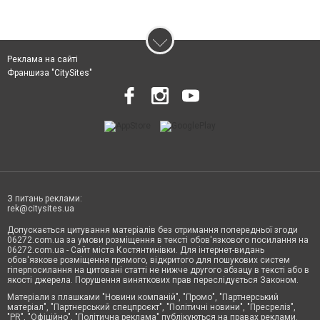
Реклама на сайті
Франшиза "CitySites"
З питань реклами:
rek@citysites.ua
Допускається цитування матеріалів без отримання попередньої згоди
06272.com.ua за умови розміщення в тексті обов'язкового посилання на
06272.com.ua - Сайт міста Костянтинівки. Для інтернет-видань
обов'язкове розміщення прямого, відкритого для пошукових систем
гіперпосилання на цитовані статті не нижче другого абзацу в тексті або в
якості джерела. Порушення виняткових прав переслідується Законом.
Матеріали з плашками "Новини компаній", "Промо", "Партнерський
матеріал", "Партнерський спецпроєкт", "Політичні новини", "Пресреліз",
"PR", "Офіційно", "Політична реклама" публікуються на правах реклами.