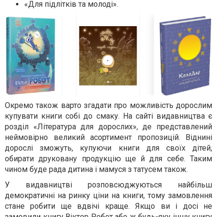
«Для підлітків та молоді».
Окремо також варто згадати про можливість дорослим
купувати книги собі до смаку. На сайті видавництва є
розділ «Література для дорослих», де представлений
неймовірно великий асортимент пропозицій. Віднині
дорослі зможуть, купуючи книги для своїх дітей,
обирати друковану продукцію ще й для себе. Таким
чином буде рада дитина і мамуся з татусем також.
У видавництві розповсюджуються найбільш
демократичні на ринку ціни на книги, тому замовлення
стане робити ще вдвічі краще. Якщо ви і досі не
замовили книгу
Віктор Робот
або ж будь-яку іншу книгу