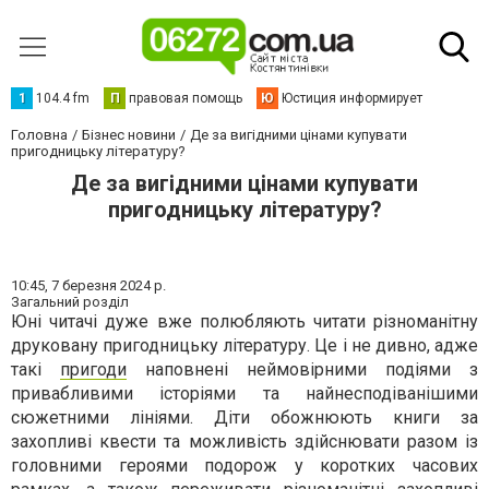
1
104.4 fm
П
правовая помощь
Ю
Юстиция информирует
Головна
Бізнес новини
Де за вигідними цінами купувати
пригодницьку літературу?
Де за вигідними цінами купувати
пригодницьку літературу?
10:45,
7 березня 2024 р.
Загальний розділ
Юні читачі дуже вже полюбляють читати різноманітну
друковану пригодницьку літературу. Це і не дивно, адже
такі
пригоди
наповнені неймовірними подіями з
привабливими історіями та найнесподіванішими
сюжетними лініями. Діти обожнюють книги за
захопливі квести та можливість здійснювати разом із
головними героями подорож у коротких часових