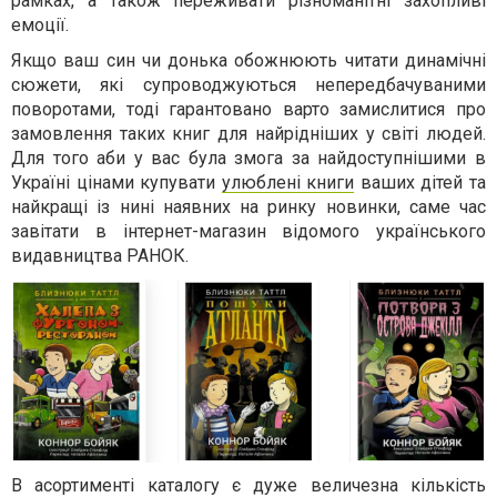
рамках, а також переживати різноманітні захопливі
емоції.
Якщо ваш син чи донька обожнюють читати динамічні
сюжети, які супроводжуються непередбачуваними
поворотами, тоді гарантовано варто замислитися про
замовлення таких книг для найрідніших у світі людей.
Для того аби у вас була змога за найдоступнішими в
Україні цінами купувати
улюблені книги
ваших дітей та
найкращі із нині наявних на ринку новинки, саме час
завітати в інтернет-магазин відомого українського
видавництва РАНОК.
В асортименті каталогу є дуже величезна кількість