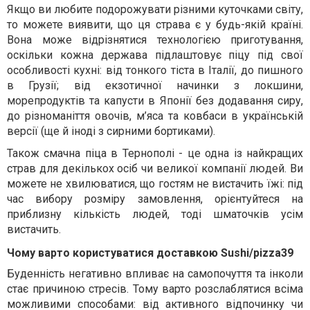
Якщо ви любите подорожувати різними куточками світу,
то можете виявити, що ця страва є у будь-якій країні.
Вона може відрізнятися технологією приготування,
оскільки кожна держава підлаштовує піцу під свої
особливості кухні: від тонкого тіста в Італії, до пишного
в Грузії; від екзотичної начинки з локшини,
морепродуктів та капусти в Японії без додавання сиру,
до різноманіття овочів, м’яса та ковбаси в українській
версії (ще й іноді з сирними бортиками).
Також смачна піца в Тернополі - це одна із найкращих
страв для декількох осіб чи великої компанії людей. Ви
можете не хвилюватися, що гостям не вистачить їжі: під
час вибору розміру замовлення, орієнтуйтеся на
приблизну кількість людей, тоді шматочків усім
вистачить.
Чому варто користуватися доставкою Sushi/pizza39
Буденність негативно впливає на самопочуття та інколи
стає причиною стресів. Тому варто розслаблятися всіма
можливими способами: від активного відпочинку чи