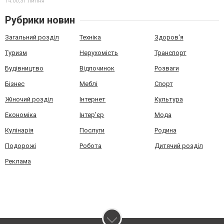
14:00,
31 липня
Рубрики новин
Загальний розділ
Техніка
Здоров'я
Туризм
Нерухомість
Транспорт
Будівництво
Відпочинок
Розваги
Бізнес
Меблі
Спорт
Жіночий розділ
Інтернет
Культура
Економіка
Інтер'єр
Мода
Кулінарія
Послуги
Родина
Подорожі
Робота
Дитячий розділ
Реклама