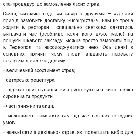
спа-процедур, до замовлення ласих страв.
Свята, визначні події чи вечір з друзями – чудовий
привід замовити доставку Sushi/pizza39. Вам не треба
ходити в ресторан і спеціально святково одягатися,
витрачати час (особливо коли його дуже мало) на
пошуки цікавого закладу, можна просто
замовити піцу
в Тернополі
та насолоджуватися нею. Ось деякі з
основних причин, чому люди віддають перевагу
послугам доставки додому:
-
величезний асортимент страв;
-
авторська рецептура;
-
під час приготування використовуються лише свіжа
сировина та продукти;
-
часті знижки та акції;
-
можливість замовити їжу під час поганих погодних
умов;
-
наявні сети з декількох страв, які полегшать вибір для