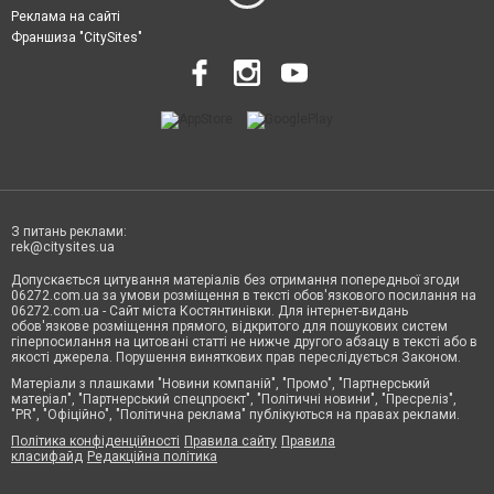
Реклама на сайті
Франшиза "CitySites"
З питань реклами:
rek@citysites.ua
Допускається цитування матеріалів без отримання попередньої згоди
06272.com.ua за умови розміщення в тексті обов'язкового посилання на
06272.com.ua - Сайт міста Костянтинівки. Для інтернет-видань
обов'язкове розміщення прямого, відкритого для пошукових систем
гіперпосилання на цитовані статті не нижче другого абзацу в тексті або в
якості джерела. Порушення виняткових прав переслідується Законом.
Матеріали з плашками "Новини компаній", "Промо", "Партнерський
матеріал", "Партнерський спецпроєкт", "Політичні новини", "Пресреліз",
"PR", "Офіційно", "Політична реклама" публікуються на правах реклами.
Політика конфіденційності
Правила сайту
Правила
класифайд
Редакційна політика