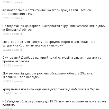
08:31,
5 серпня
Краматорсько-Костянтинівська агломерація залишається
головною ціллю РФ
20:29,
3 серпня
На відпочинок до Карпат і Закарпаття вирушила чергова зміна дітей
із Донецької області
15:27,
3 серпня
До старої тактики наступу повернувся ворог після невдалого
штурму на Костянтинівському напрямку
09:25,
3 серпня
Окупований Донбас у паливній кризі: ситуація з цінами, чергами та
прогноз експерта
18:23,
2 серпня
Донеччина під ударом: росіяни обстріляли область 25 разів,
Філашкін — про наслідки
14:35,
2 серпня
Уряд змінив правила надання відстрочок від мобілізації в Україні
17:05,
31 липня
НБУ підняв облікову ставку до 15,5%: причини посилення монетарної
політики