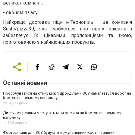
великої компанії;
-
економія часу.
Найкраща доставка піци м.Тернопіль – це компанія
Sushi/pizza39, яка турбується про своїх клієнтів і
забезпечує їх цікавими пропозиціями та їжею,
приготованою з найякісніших продуктів.
Останні новини
Просочуватися на стику між підрозділами ЗСУ намагається ворог на
Костянтинівському напрямку
22:34,
5 серпня
Дитячими речами маскують міни росіяни на Костянтинівському
напрямку
14:32,
5 серпня
Фортифікації для ЗСУ будують комунальники Костянтинівки