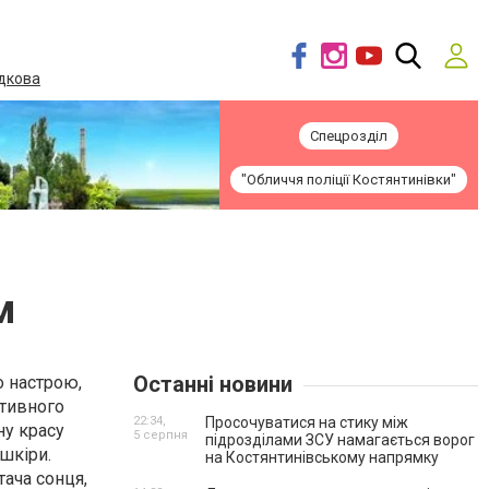
дкова
Спецрозділ
"Обличчя поліції Костянтинівки"
м
Останні новини
о настрою,
итивного
22:34,
Просочуватися на стику між
ну красу
5 серпня
підрозділами ЗСУ намагається ворог
 шкіри.
на Костянтинівському напрямку
тача сонця,