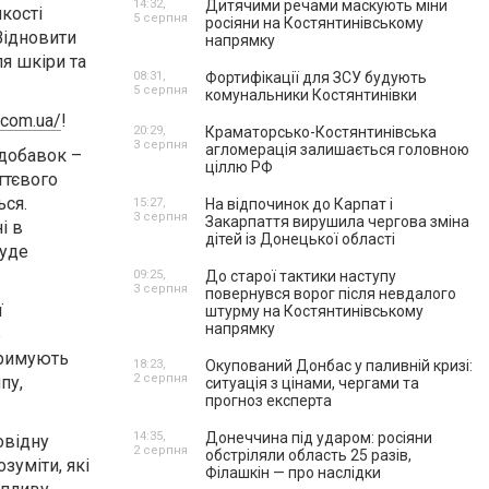
14:32,
Дитячими речами маскують міни
кості
5 серпня
росіяни на Костянтинівському
 Відновити
напрямку
я шкіри та
08:31,
Фортифікації для ЗСУ будують
5 серпня
комунальники Костянтинівки
.com.ua/
!
20:29,
Краматорсько-Костянтинівська
3 серпня
агломерація залишається головною
 добавок –
ціллю РФ
ттєвого
ься.
15:27,
На відпочинок до Карпат і
3 серпня
Закарпаття вирушила чергова зміна
і в
дітей із Донецької області
буде
09:25,
До старої тактики наступу
3 серпня
повернувся ворог після невдалого
ї
штурму на Костянтинівському
напрямку
ь
тримують
18:23,
Окупований Донбас у паливній кризі:
2 серпня
пу,
ситуація з цінами, чергами та
прогноз експерта
14:35,
Донеччина під ударом: росіяни
овідну
2 серпня
обстріляли область 25 разів,
зуміти, які
Філашкін — про наслідки