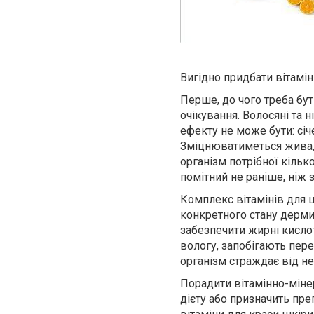
Вигідно придбати вітамі
Перше, до чого треба бу
очікування. Волосяні та 
ефекту не може бути: січ
Зміцнюватиметься жива, 
організм потрібної кільк
помітний не раніше, ніж з
Комплекс вітамінів для 
конкретного стану дерми
забезпечити жирні кислот
вологу, запобігають пер
організм страждає від нес
Порадити вітамінно-міне
дієту або призначить пре