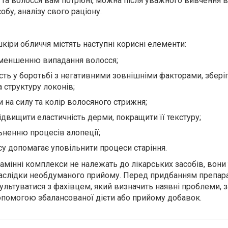
 та волосся вам потрібні, можна після уважного вивчення 
бу, аналізу свого раціону.
шкіри обличчя містять наступні корисні елементи:
 зменшенню випадання волосся;
асть у боротьбі з негативними зовнішніми факторами, збер
 структуру локонів;
 на силу та колір волосяного стрижня;
двищити еластичність дерми, покращити її текстуру;
ьненню процесів алопеції;
су допомагає уповільнити процеси старіння.
ітамінні комплекси не належать до лікарських засобів, вон
наслідки необдуманого прийому. Перед придбанням препар
льтуватися з фахівцем, який визначить наявні проблеми, 
допомогою збалансованої дієти або прийому добавок.