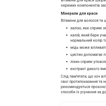
вітаміни для краси шкіри
окремих компонентів засо
Мінерали для краси
Вітаміни для волосся та 
залізо, яке сприяє
калій, який бере уч
нормальний колір та
мідь може впливати
цистин допомагає пі
лізин сприяє уповіл
екстракт дикого ям
Слід пам'ятати, що хоч в
свої протипоказання та 
рекомендується проконсу
способи їх усунення за 