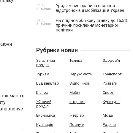
впливу
17:05,
Уряд змінив правила надання
31 липня
відстрочок від мобілізації в Україні
14:00,
НБУ підняв облікову ставку до 15,5%:
31 липня
причини посилення монетарної
політики
ігаючи
Рубрики новин
Загальний
Техніка
Здоров'я
розділ
Туризм
Нерухомість
Транспорт
Будівництво
Відпочинок
Розваги
Бізнес
Меблі
Спорт
и теж мають
ату
Жіночий
Інтернет
Культура
розділ
запропонує
Економіка
Інтер'єр
Мода
Кулінарія
Послуги
Родина