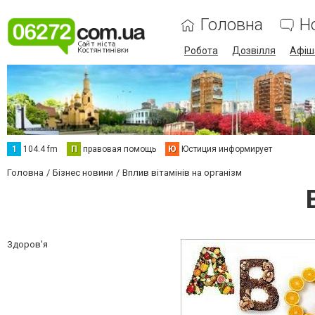
Головна
Н
Робота
Дозвілля
Афіш
1
104.4 fm
П
правовая помощь
Ю
Юстиция информирует
Головна
Бізнес новини
Вплив вітамінів на організм
Здоров'я