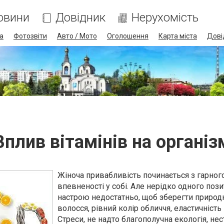
овини
Довідник
Нерухомість
а
Фотозвіти
Авто / Мото
Оголошення
Карта міста
Дові
Вплив вітамінів на організ
Жіноча привабливість починається з гарног
впевненості у собі. Але нерідко одного поз
настрою недостатньо, щоб зберегти природ
волосся, рівний колір обличчя, еластичність
Стреси, не надто благополучна екологія, нес