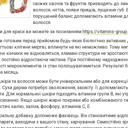
свіжих овочів та фруктів призводять до лам
волосся, нігтів, появи прищів, лущення губ.
порушений баланс допомагають вітаміни дл
волосся.
ни для краси ви можете за посиланням
https://vitamins-group
ти готовим перед прийомом будь-яких біологічно активних
нігтьові клітини мертві, вплинути на які неможливо. Тому ми
ені кінчики не відновляться, зламані структури не зростают
постійно відростаюча частина. При постійному надходженн
ості мікроелементів їх стан поліпшуватиметься. Результат 
а місяць.
шкіри та волосся може бути універсальним або для корекці
. Суха дерма потребує зволоження, захисту. Її допомагают
и. Для нормальної шкіри підходять вітаміни групи В, які у
есиханню. Якщо шкірні жирні покриви або комбінованого ти
тачі калію, заліза, фосфору, вітамінів С, Е.
ральну добавку допоможе фахівець. Він становитиме відп
парати, виходячи з вашого стану, харчування. Самостійно зро