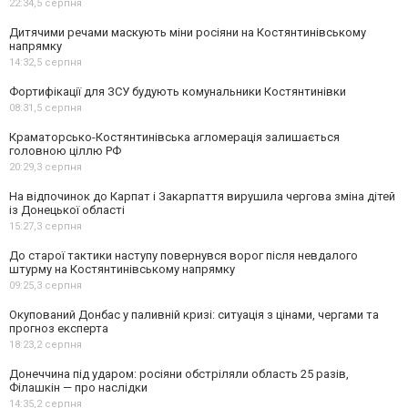
22:34,
5 серпня
Дитячими речами маскують міни росіяни на Костянтинівському
напрямку
14:32,
5 серпня
Фортифікації для ЗСУ будують комунальники Костянтинівки
08:31,
5 серпня
Краматорсько-Костянтинівська агломерація залишається
головною ціллю РФ
20:29,
3 серпня
На відпочинок до Карпат і Закарпаття вирушила чергова зміна дітей
із Донецької області
15:27,
3 серпня
До старої тактики наступу повернувся ворог після невдалого
штурму на Костянтинівському напрямку
09:25,
3 серпня
Окупований Донбас у паливній кризі: ситуація з цінами, чергами та
прогноз експерта
18:23,
2 серпня
Донеччина під ударом: росіяни обстріляли область 25 разів,
Філашкін — про наслідки
14:35,
2 серпня