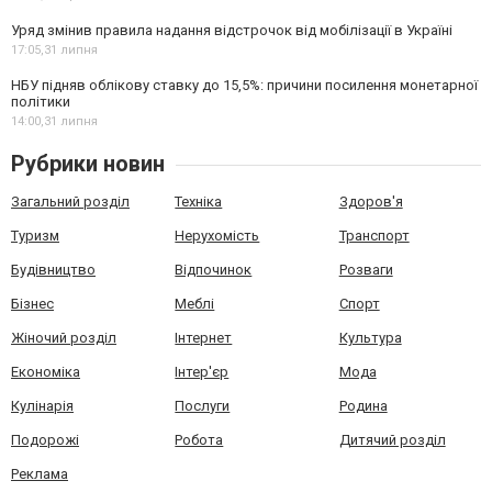
Уряд змінив правила надання відстрочок від мобілізації в Україні
17:05,
31 липня
НБУ підняв облікову ставку до 15,5%: причини посилення монетарної
політики
14:00,
31 липня
Рубрики новин
Загальний розділ
Техніка
Здоров'я
Туризм
Нерухомість
Транспорт
Будівництво
Відпочинок
Розваги
Бізнес
Меблі
Спорт
Жіночий розділ
Інтернет
Культура
Економіка
Інтер'єр
Мода
Кулінарія
Послуги
Родина
Подорожі
Робота
Дитячий розділ
Реклама