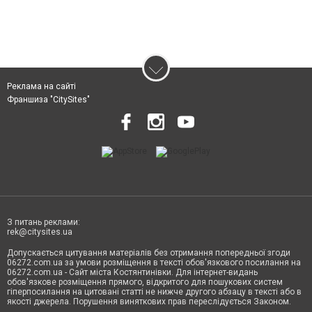
Реклама на сайті
Франшиза "CitySites"
З питань реклами:
rek@citysites.ua
Допускається цитування матеріалів без отримання попередньої згоди
06272.com.ua за умови розміщення в тексті обов'язкового посилання на
06272.com.ua - Сайт міста Костянтинівки. Для інтернет-видань
обов'язкове розміщення прямого, відкритого для пошукових систем
гіперпосилання на цитовані статті не нижче другого абзацу в тексті або в
якості джерела. Порушення виняткових прав переслідується Законом.