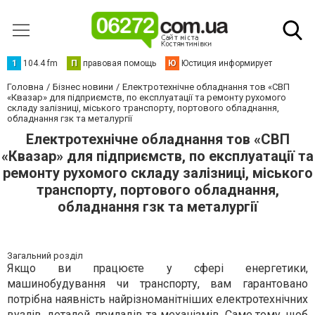
1
104.4 fm
П
правовая помощь
Ю
Юстиция информирует
Головна
Бізнес новини
Електротехнічне обладнання тов «СВП
«Квазар» для підприємств, по експлуатації та ремонту рухомого
складу залізниці, міського транспорту, портового обладнання,
обладнання гзк та металургії
Електротехнічне обладнання тов «СВП
«Квазар» для підприємств, по експлуатації та
ремонту рухомого складу залізниці, міського
транспорту, портового обладнання,
обладнання гзк та металургії
Загальний розділ
Якщо ви працюєте у сфері енергетики,
машинобудування чи транспорту, вам гарантовано
потрібна наявність найрізноманітніших електротехнічних
вузлів, деталей, приладів та механізмів. Саме тому, щоб