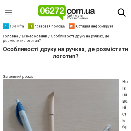
1
104.4 fm
П
правовая помощь
Ю
Юстиция информирует
Головна
Бізнес новини
Особливості друку на ручках, де
розмістити логотип?
Особливості друку на ручках, де розмістити
логотип?
Загальний розділ
Вп
із
на
ва
ні
ст
ь
бр