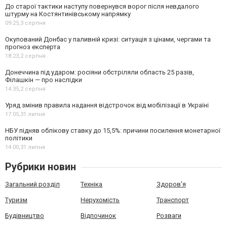
До старої тактики наступу повернувся ворог після невдалого
штурму на Костянтинівському напрямку
09:25,
3 серпня
Окупований Донбас у паливній кризі: ситуація з цінами, чергами та
прогноз експерта
18:23,
2 серпня
Донеччина під ударом: росіяни обстріляли область 25 разів,
Філашкін — про наслідки
14:35,
2 серпня
Уряд змінив правила надання відстрочок від мобілізації в Україні
17:05,
31 липня
НБУ підняв облікову ставку до 15,5%: причини посилення монетарної
політики
14:00,
31 липня
Рубрики новин
Загальний розділ
Техніка
Здоров'я
Туризм
Нерухомість
Транспорт
Будівництво
Відпочинок
Розваги