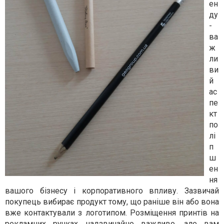
ен
ду
-
ва
ж
ли
ви
й
ас
пе
кт
по
лі
п
ш
ен
ня
вашого бізнесу і корпоративного впливу. Зазвичай
покупець вибирає продукт тому, що раніше він або вона
вже контактували з логотипом. Розміщення принтів на
рекламних ручках надзвичайно важливо, але вам