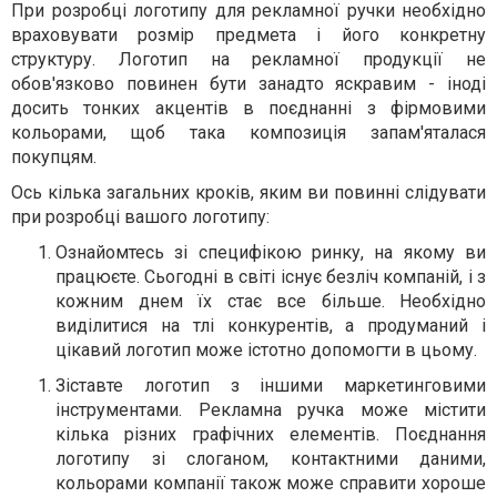
При розробці логотипу для рекламної ручки необхідно
враховувати розмір предмета і його конкретну
структуру. Логотип на рекламної продукції не
обов'язково повинен бути занадто яскравим - іноді
досить тонких акцентів в поєднанні з фірмовими
кольорами, щоб така композиція запам'яталася
покупцям.
Ось кілька загальних кроків, яким ви повинні слідувати
при розробці вашого логотипу:
Ознайомтесь зі специфікою ринку, на якому ви
працюєте. Сьогодні в світі існує безліч компаній, і з
кожним днем їх стає все більше. Необхідно
виділитися на тлі конкурентів, а продуманий і
цікавий логотип може істотно допомогти в цьому.
Зіставте логотип з іншими маркетинговими
інструментами. Рекламна ручка може містити
кілька різних графічних елементів. Поєднання
логотипу зі слоганом, контактними даними,
кольорами компанії також може справити хороше