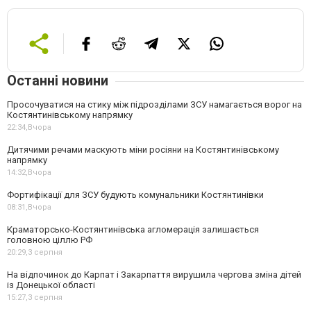
Останні новини
Просочуватися на стику між підрозділами ЗСУ намагається ворог на
Костянтинівському напрямку
22:34,
Вчора
Дитячими речами маскують міни росіяни на Костянтинівському
напрямку
14:32,
Вчора
Фортифікації для ЗСУ будують комунальники Костянтинівки
08:31,
Вчора
Краматорсько-Костянтинівська агломерація залишається
головною ціллю РФ
20:29,
3 серпня
На відпочинок до Карпат і Закарпаття вирушила чергова зміна дітей
із Донецької області
15:27,
3 серпня