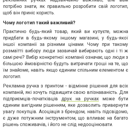
потрібно знати, як правильно розробити свій логотип,
щоб він приніс користь.
Чому логотип такий важливий?
Практично будь-який товар, який ви купуєте, можна
придбати в будь-якому іншому магазині, у будь-якої
іншої компанії за різними цінами. Чому при такому
розмаїтті вибору люди зазвичай вибирають одні і ті ж
самі речі? Вибір конкретної компанії означає, що люди з
більшою ймовірністю будуть витрачати гроші на те, що
їм знайоме, навіть якщо єдиним спільним елементом є
логотип.
Рекламна ручка з принтом - відмінне рішення для всіх
компаній, які хочуть підвищити свою впізнаваність. Для
підприємців-початківців
друк на ручках
може бути
єдиним вигідним рішенням, яке дозволить привернути
увагу покупців. Асоціація з брендом, навіть підсвідомо,
є дуже потужним інструментом, що впливає на багато
рішень споживачів, і його не слід недооцінювати.