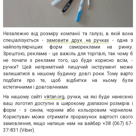
Незалежно від розміру компанії та галузі, в якій вона
спеціалізується -
замовити друк на ручках
- одна з
найпопулярніших форм самореклами на ринку.
Зрештою, реклама - це важіль для торгівлі, так чому б
не почати з реклами того, що буде корисно всім, -
ручки? Цей непримітний пишучий інструмент може
залишатися в нашому будинку довгі роки. Тому варто
подбати про те, щоб відбитки на ньому були
естетичними і довговічними.
На нашому сайті
viktan.org
, ручки, на які буде нанесено
ваш логотип доступні в широкому діапазоні розмірів і
форм - з синім, чорним або кольоровим чорнилом.
Користувач може отримати прорахунок вартості свого
замовлення, якщо напише нам на вайбер +38 (067) 67-
37-831 (Viber).