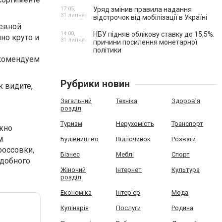
17:05,
Уряд змінив правила надання
31 липня
відстрочок від мобілізації в Україні
невной
14:00,
НБУ підняв облікову ставку до 15,5%:
но круто и
31 липня
причини посилення монетарної
політики
екомендуем
Рубрики новин
к видите,
Загальний
Техніка
Здоров'я
розділ
Туризм
Нерухомість
Транспорт
ужно
м
Будівництво
Відпочинок
Розваги
россовки,
Бізнес
Меблі
Спорт
одобного
Жіночий
Інтернет
Культура
розділ
Економіка
Інтер'єр
Мода
Кулінарія
Послуги
Родина