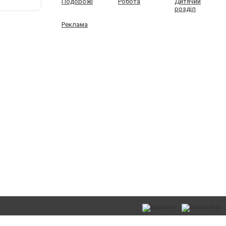
Подорожі
Робота
Дитячий
розділ
Реклама