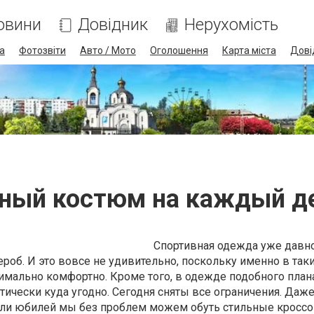
овини
Довідник
Нерухомість
а
Фотозвіти
Авто / Мото
Оголошення
Карта міста
Дові
ный костюм на каждый 
Спортивная одежда уже давн
об. И это вовсе не удивительно, поскольку именно в так
имально комфортно. Кроме того, в одежде подобного пла
ически куда угодно. Сегодня сняты все ограничения. Даже
или юбилей мы без проблем можем обуть стильные кроссо