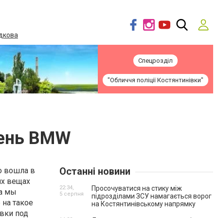
дкова
Спецрозділ
"Обличчя поліції Костянтинівки"
день BMW
Останні новини
о вошла в
их вещах
22:34,
Просочуватися на стику між
на мы
5 серпня
підрозділами ЗСУ намагається ворог
 на такое
на Костянтинівському напрямку
вки под