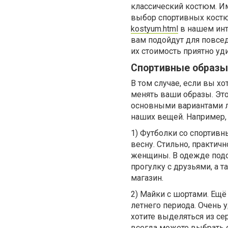
классический костюм. И
выбор спортивных кос
kostyum.html
в нашем инт
вам подойдут для повсед
их стоимость приятно уд
Спортивные образы
В том случае, если вы х
менять ваши образы. Эт
основными вариантами л
наших вещей. Например
1) Футболки со спортивн
весну. Стильно, практичн
женщины. В одежде подо
прогулку с друзьями, а 
магазин.
2) Майки с шортами. Ещё
летнего периода. Очень 
хотите выделяться из с
всегда можете выбрать о