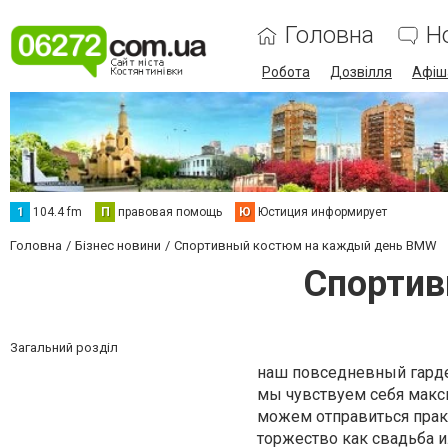
Головна
Н
Робота
Дозвілля
Афіш
1
104.4 fm
П
правовая помощь
Ю
Юстиция информирует
Головна
Бізнес новини
Спортивный костюм на каждый день BMW
Спортив
Загальний розділ
наш повседневный гардер
мы чувствуем себя макс
можем отправиться практ
торжество как свадьба 