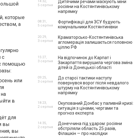
14:32,
Дитячими речами маскують міни
 большой
5 серпня
росіяни на Костянтинівському
напрямку
й, которые
08:31,
Фортифікації для ЗСУ будують
еством, а
5 серпня
комунальники Костянтинівки
20:29,
Краматорсько-Костянтинівська
3 серпня
агломерація залишається головною
ціллю РФ
егулярно
 с
15:27,
На відпочинок до Карпат і
3 серпня
Закарпаття вирушила чергова зміна
 с помощью
дітей із Донецької області
разы:
09:25,
До старої тактики наступу
осень или
3 серпня
повернувся ворог після невдалого
ля
штурму на Костянтинівському
напрямку
 на
ыйти в
18:23,
Окупований Донбас у паливній кризі:
2 серпня
ситуація з цінами, чергами та
прогноз експерта
дёт для
14:35,
Донеччина під ударом: росіяни
и вы
2 серпня
обстріляли область 25 разів,
ения, вы
Філашкін — про наслідки
сортименте