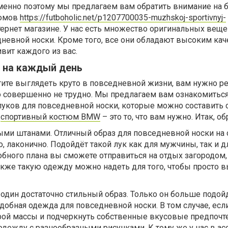
менно поэтому мы предлагаем вам обратить внимание на
тюмов
https://futboholic.net/p1207700035-muzhskoj-sportivnyj-
ернет магазине. У нас есть множество оригинальных веще
невной носки. Кроме того, все они обладают высоким кач
ивит каждого из вас.
 на каждый день
отите выглядеть круто в повседневной жизни, вам нужно р
о совершенно не трудно. Мы предлагаем вам ознакомиться
уков для повседневной носки, которые можно составить
,
спортивный костюм BMW
– это то, что вам нужно. Итак, об
ыми штанами. Отличный образ для повседневной носки на 
о, лаконично. Подойдёт такой лук как для мужчины, так и д
бного плана вы сможете отправиться на отдых загородом,
также такую одежду можно надеть для того, чтобы просто в
 один достаточно стильный образ. Только он больше подой
удобная одежда для повседневной носки. В том случае, есл
ерой массы и подчеркнуть собственные вкусовые предпочт
дежду с разнообразными рисунками. К тому же у нас в ас