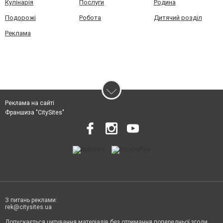
Кулінарія
Послуги
Родина
Подорожі
Робота
Дитячий розділ
Реклама
Реклама на сайті
Франшиза "CitySites"
З питань реклами:
rek@citysites.ua
Допускається цитування матеріалів без отримання попередньої згоди