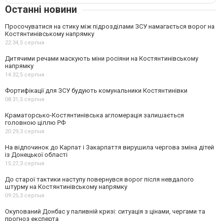
Останні новини
Просочуватися на стику між підрозділами ЗСУ намагається ворог на
Костянтинівському напрямку
22:34,
5 серпня
Дитячими речами маскують міни росіяни на Костянтинівському
напрямку
14:32,
5 серпня
Фортифікації для ЗСУ будують комунальники Костянтинівки
08:31,
5 серпня
Краматорсько-Костянтинівська агломерація залишається
головною ціллю РФ
20:29,
3 серпня
На відпочинок до Карпат і Закарпаття вирушила чергова зміна дітей
із Донецької області
15:27,
3 серпня
До старої тактики наступу повернувся ворог після невдалого
штурму на Костянтинівському напрямку
09:25,
3 серпня
Окупований Донбас у паливній кризі: ситуація з цінами, чергами та
прогноз експерта