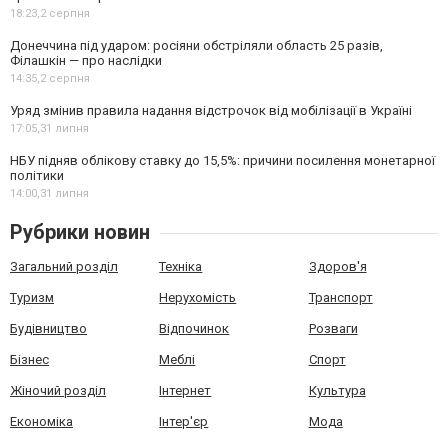
18:23,
2 серпня
Донеччина під ударом: росіяни обстріляли область 25 разів,
Філашкін — про наслідки
14:35,
2 серпня
Уряд змінив правила надання відстрочок від мобілізації в Україні
17:05,
31 липня
НБУ підняв облікову ставку до 15,5%: причини посилення монетарної
політики
14:00,
31 липня
Рубрики новин
Загальний розділ
Техніка
Здоров'я
Туризм
Нерухомість
Транспорт
Будівництво
Відпочинок
Розваги
Бізнес
Меблі
Спорт
Жіночий розділ
Інтернет
Культура
Економіка
Інтер'єр
Мода