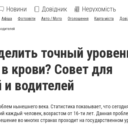
Новини
Довідник
Нерухомість
Афіша
Фотозвіти
Авто / Мото
Оголошення
Карта міста
Дові
 водителей
делить точный уровен
 в крови? Совет для
 и водителей
облем нынешнего века. Статистика показывает, что сегодн
ий каждый человек, возрастом от 16-ти лет. Данная пробл
решение во многих странах проходит на государственном у