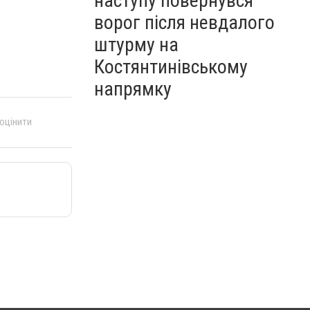
наступу повернувся
ворог після невдалого
штурму на
Костянтинівському
напрямку
 оцінити