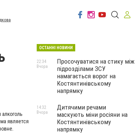
дкова
ОСТАННІ НОВИНИ
ь
Просочуватися на стику між
22:34
Вчора
підрозділами ЗСУ
намагається ворог на
Костянтинівському
напрямку
Дитячими речами
14:32
Вчора
я алкоголь
маскують міни росіяни на
ема является
Костянтинівському
ровне.
напрямку