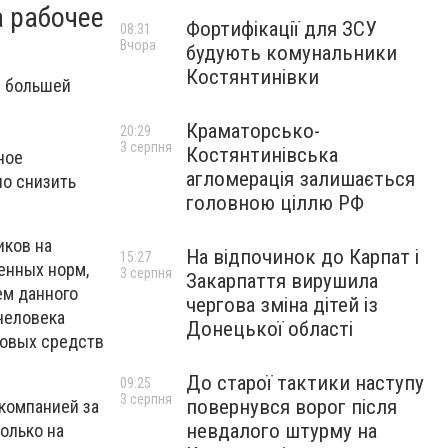
а рабочее
Фортифікації для ЗСУ
08:31
Вчора
будують комунальники
Костянтинівки
в большей
Краматорсько-
20:29
3 серпня
Костянтинівська
ное
агломерація залишається
но снизить
головною ціллю РФ
иков на
На відпочинок до Карпат і
15:27
енных норм,
3 серпня
Закарпаття вирушила
ем данного
чергова зміна дітей із
человека
Донецької області
совых средств
До старої тактики наступу
09:25
3 серпня
повернувся ворог після
компанией за
невдалого штурму на
олько на