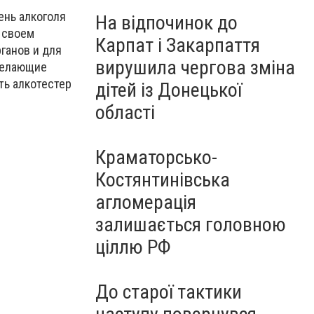
ень алкоголя
На відпочинок до
 своем
Карпат і Закарпаття
ганов и для
вирушила чергова зміна
 желающие
ть алкотестер
дітей із Донецької
області
Краматорсько-
Костянтинівська
агломерація
залишається головною
ціллю РФ
До старої тактики