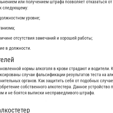
ольнением или получением штрафа позволяет отказаться от
 к следующему:
 должностном уровне;
ганизма;
ричине отсутствия замечаний и хорошей работы;
ие в должности.
телей
новленной нормы алкоголя в крови страдают и водители. К
ксированы случаи фальсификации результатов теста на ал
нительных органов. Как защитить себя от подобных случае
иобретение собственного алкотестера. Данное устройство 
м и не боятся выписки несправедливого штрафа.
лкостетер