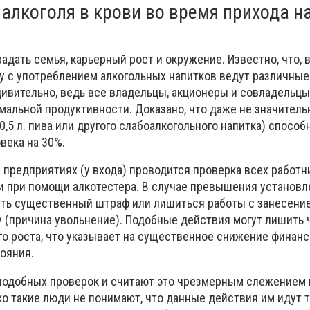
 алкоголя в крови во время прихода н
адать семья, карьерный рост и окружение. Известно, что, 
бу с употреблением алкогольных напитков ведут различные
дивительно, ведь все владельцы, акционеры и совладельцы
мальной продуктивности. Доказано, что даже не значитель
0,5 л. пива или другого слабоалкогольного напитка) способ
века на 30%.
 предприятиях (у входа) проводится проверка всех работн
ви при помощи алкотестера. В случае превышения установл
ть существенный штраф или лишиться работы с занесени
у (причина увольнение). Подобные действия могут лишить 
о роста, что указывает на существенное снижение финан
ояния.
подобных проверок и считают это чрезмерным слежением 
о такие люди не понимают, что данные действия им идут т