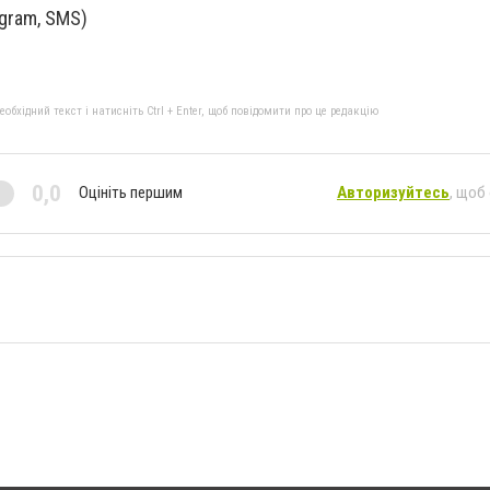
egram, SMS)
бхідний текст і натисніть Ctrl + Enter, щоб повідомити про це редакцію
0,0
Оцініть першим
Авторизуйтесь
, щоб