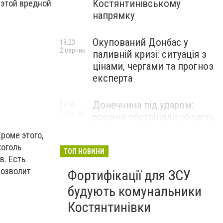
Костянтинівському
 этой вредной
напрямку
Окупований Донбас у
18:23
2 серпня
паливній кризі: ситуація з
цінами, чергами та прогноз
експерта
Донеччина під ударом:
14:35
2 серпня
росіяни обстріляли область
25 разів, Філашкін — про
роме этого,
наслідки
коголь
ТОП НОВИНИ
в. Есть
позволит
Фортифікації для ЗСУ
будують комунальники
Костянтинівки