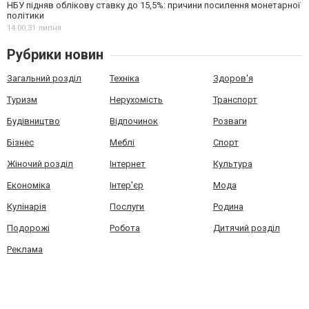
НБУ підняв облікову ставку до 15,5%: причини посилення монетарної
політики
14:00,
31 липня
Рубрики новин
Загальний розділ
Техніка
Здоров'я
Туризм
Нерухомість
Транспорт
Будівництво
Відпочинок
Розваги
Бізнес
Меблі
Спорт
Жіночий розділ
Інтернет
Культура
Економіка
Інтер'єр
Мода
Кулінарія
Послуги
Родина
Подорожі
Робота
Дитячий розділ
Реклама