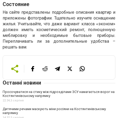
Состояние
На сайте представлены подробные описания квартир и
приложены фотографии. Тщательно изучите оснащение
жилья. Учитывайте, что даже вариант класса «эконом»
должен иметь косметический ремонт, полноценную
меблировку и необходимые бытовые приборы.
Переплачивать ли за дополнительные удобства –
решать вам.
Останні новини
Просочуватися на стику між підрозділами ЗСУ намагається ворог на
Костянтинівському напрямку
22:34,
5 серпня
Дитячими речами маскують міни росіяни на Костянтинівському
напрямку
14:32,
5 серпня