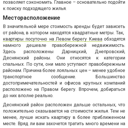
позволяет сэкономить. Главное – основательно подойти
к поиску подходящего жилья.
Месторасположение
В значительной мере стоимость аренды будет зависеть
от района, в котором находятся квадратные метры. Так,
квартиры посуточно на Левом берегу Киева
обходятся
намного дешевле правобережной недвижимость.
Здесь расположены Дарницкий, Днепровский,
Деснянский районы. Они относятся к категории
спальных. По сути, они мало уступают правобережным
районам. Причина более лояльных цен – менее удобное
транспортное сообщение. Большинство
достопримечательностей и офисов крупных компаний
расположено на Правом берегу. Впрочем, добираться
до них вполне реально.
Деснянский район расположен дальше остальных, что
положительно сказывается на стоимости жилья. Тем не
менее, лучше искать квартиру в более приближенном
месте. Вряд ли вам захочется тратить много времени на