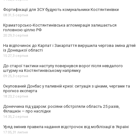
Фортифікації для ЗСУ будують комунальники Костянтинівки
08:31,
5 серпня
Краматорсько-Костянтинівська агломерація залишається
головною ціллю РФ
20:29,
3 серпня
На відпочинок до Карпат і Закарпаття вирушила чергова зміна дітей
із Донецької області
15:27,
3 серпня
До старої тактики наступу повернувся ворог після невдалого
штурму на Костянтинівському напрямку
09:25,
3 серпня
Окупований Донбас у паливній кризі: ситуація з цінами, чергами та
прогноз експерта
18:23,
2 серпня
Донеччина під ударом: росіяни обстріляли область 25 разів,
Філашкін — про наслідки
14:35,
2 серпня
Уряд змінив правила надання відстрочок від мобілізації в Україні
17:05,
31 липня