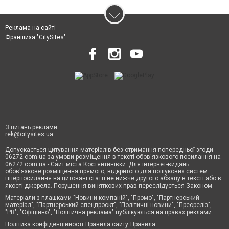
Реклама на сайті
Франшиза "CitySites"
З питань реклами:
rek@citysites.ua
Допускається цитування матеріалів без отримання попередньої згоди
06272.com.ua за умови розміщення в тексті обов'язкового посилання на
06272.com.ua - Сайт міста Костянтинівки. Для інтернет-видань
обов'язкове розміщення прямого, відкритого для пошукових систем
гіперпосилання на цитовані статті не нижче другого абзацу в тексті або в
якості джерела. Порушення виняткових прав переслідується Законом.
Матеріали з плашками "Новини компаній", "Промо", "Партнерський
матеріал", "Партнерський спецпроєкт", "Політичні новини", "Пресреліз",
"PR", "Офіційно", "Політична реклама" публікуються на правах реклами.
Політика конфіденційності
Правила сайту
Правила