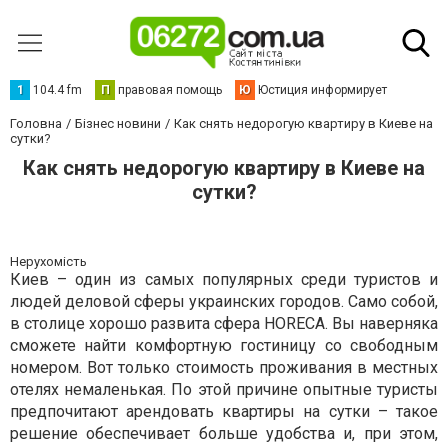
1
104.4 fm
П
правовая помощь
Ю
Юстиция информирует
Головна
Бізнес новини
Как снять недорогую квартиру в Киеве на
сутки?
Как снять недорогую квартиру в Киеве на
сутки?
Нерухомість
Киев – один из самых популярных среди туристов и
людей деловой сферы украинских городов. Само собой,
в столице хорошо развита сфера HORECA. Вы наверняка
сможете найти комфортную гостиницу со свободным
номером. Вот только стоимость проживания в местных
отелях немаленькая. По этой причине опытные туристы
предпочитают арендовать квартиры на сутки – такое
решение обеспечивает больше удобства и, при этом,