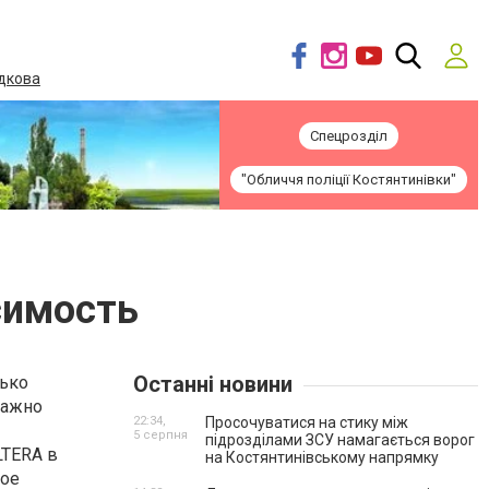
дкова
Спецрозділ
"Обличчя поліції Костянтинівки"
симость
Останні новини
лько
Важно
22:34,
Просочуватися на стику між
5 серпня
підрозділами ЗСУ намагається ворог
LTERA в
на Костянтинівському напрямку
ное