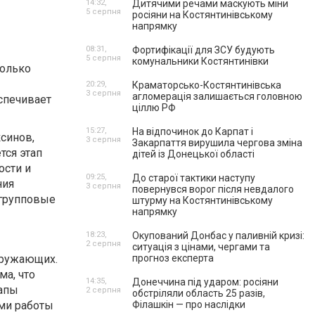
14:32,
Дитячими речами маскують міни
5 серпня
росіяни на Костянтинівському
напрямку
08:31,
Фортифікації для ЗСУ будують
5 серпня
комунальники Костянтинівки
колько
20:29,
Краматорсько-Костянтинівська
3 серпня
агломерація залишається головною
спечивает
ціллю РФ
15:27,
На відпочинок до Карпат і
синов,
3 серпня
Закарпаття вирушила чергова зміна
тся этап
дітей із Донецької області
ости и
09:25,
До старої тактики наступу
ния
3 серпня
повернувся ворог після невдалого
 групповые
штурму на Костянтинівському
напрямку
18:23,
Окупований Донбас у паливній кризі:
2 серпня
ситуація з цінами, чергами та
кружающих.
прогноз експерта
ма, что
14:35,
Донеччина під ударом: росіяни
тапы
2 серпня
обстріляли область 25 разів,
ми работы
Філашкін — про наслідки