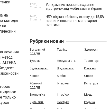
утечки
17:05,
Уряд змінив правила надання
31 липня
відстрочок від мобілізації в Україні
а на
14:00,
НБУ підняв облікову ставку до 15,5%:
31 липня
гие методы
причини посилення монетарної
політики
у на
гический
Рубрики новин
Загальний
Техніка
Здоров'я
а лечения.
розділ
й метод
Туризм
Нерухомість
Транспорт
е ALTERA
 бюджет
Будівництво
Відпочинок
Розваги
 сложности
Бізнес
Меблі
Спорт
Жіночий
Інтернет
Культура
торое
розділ
ецидивов.
Економіка
Інтер'єр
Мода
е только
курса
Кулінарія
Послуги
Родина