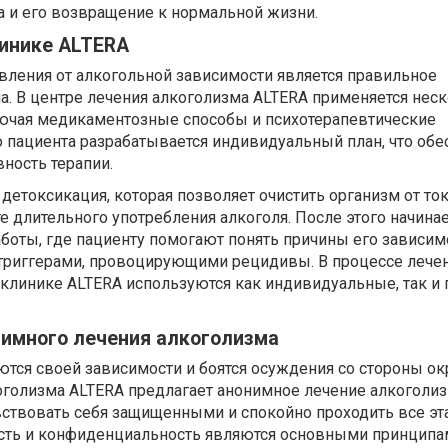
а и его возвращение к нормальной жизни.
линике ALTERA
вления от алкогольной зависимости является правильное
а. В центре лечения алкоголизма ALTERA применяется нес
ючая медикаментозные способы и психотерапевтические
 пациента разрабатывается индивидуальный план, что обе
ность терапии.
етоксикация, которая позволяет очистить организм от ток
е длительного употребления алкоголя. После этого начинае
боты, где пациенту помогают понять причины его зависим
с триггерами, провоцирующими рецидивы. В процессе лече
 клинике ALTERA используются как индивидуальные, так и
имного лечения алкоголизма
ются своей зависимости и боятся осуждения со стороны о
голизма ALTERA предлагает анонимное лечение алкоголиз
вствовать себя защищенными и спокойно проходить все э
сть и конфиденциальность являются основными принципа