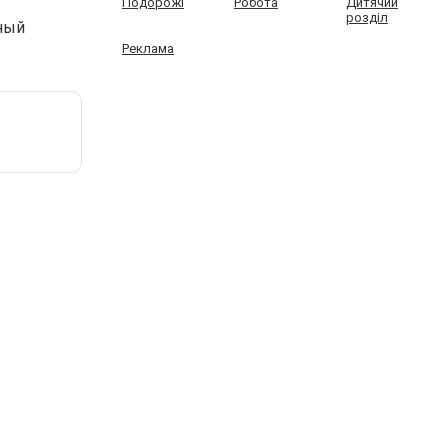
Подорожі
Робота
Дитячий
розділ
ный
Реклама