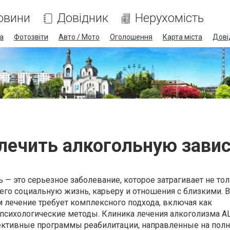
овини
Довідник
Нерухомість
а
Фотозвіти
Авто / Мото
Оголошення
Карта міста
Дові
лечить алкогольную зави
 — это серьезное заболевание, которое затрагивает не то
 его социальную жизнь, карьеру и отношения с близкими. 
м лечение требует комплексного подхода, включая как
 психологические методы. Клиника лечения алкоголизма A
ктивные программы реабилитации, направленные на пол