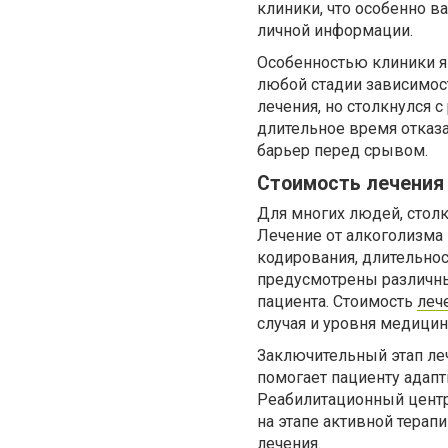
клиники, что особенно в
личной информации.
Особенностью клиники я
любой стадии зависимост
лечения, но столкнулся 
длительное время отказа
барьер перед срывом.
Стоимость лечения
Для многих людей, стол
Лечение от алкоголизма
кодирования, длительнос
предусмотрены различн
пациента. Стоимость
леч
случая и уровня медицин
Заключительный этап ле
помогает пациенту адап
Реабилитационный центр
на этапе активной терап
лечения.