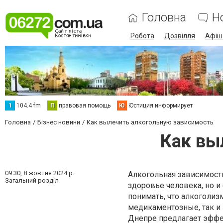
Головна
Н
Робота
Дозвілля
Афіш
1
104.4 fm
П
правовая помощь
Ю
Юстиция информирует
Головна
Бізнес новини
Как вылечить алкогольную зависимость
Как вы
09:30,
8 жовтня 2024 р.
Алкогольная зависимость
Загальний розділ
здоровье человека, но и
понимать, что алкоголиз
медикаментозные, так и
Днепре предлагает эффе