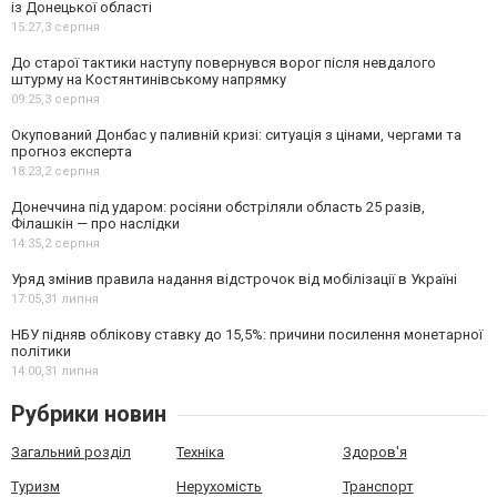
із Донецької області
15:27,
3 серпня
До старої тактики наступу повернувся ворог після невдалого
штурму на Костянтинівському напрямку
09:25,
3 серпня
Окупований Донбас у паливній кризі: ситуація з цінами, чергами та
прогноз експерта
18:23,
2 серпня
Донеччина під ударом: росіяни обстріляли область 25 разів,
Філашкін — про наслідки
14:35,
2 серпня
Уряд змінив правила надання відстрочок від мобілізації в Україні
17:05,
31 липня
НБУ підняв облікову ставку до 15,5%: причини посилення монетарної
політики
14:00,
31 липня
Рубрики новин
Загальний розділ
Техніка
Здоров'я
Туризм
Нерухомість
Транспорт