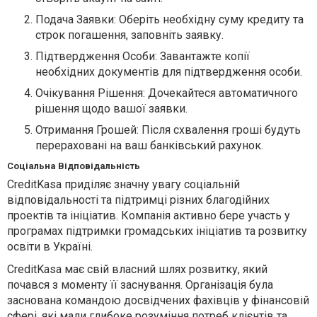
Подача Заявки: Оберіть необхідну суму кредиту та
строк погашення, заповніть заявку.
Підтвердження Особи: Завантажте копії
необхідних документів для підтвердження особи.
Очікування Рішення: Дочекайтеся автоматичного
рішення щодо вашої заявки.
Отримання Грошей: Після схвалення гроші будуть
перераховані на ваш банківський рахунок.
Соціальна Відповідальність
CreditKasa приділяє значну увагу соціальній
відповідальності та підтримці різних благодійних
проектів та ініціатив. Компанія активно бере участь у
програмах підтримки громадських ініціатив та розвитку
освіти в Україні.
CreditKasa має свій власний шлях розвитку, який
почався з моменту її заснування. Організація була
заснована командою досвідчених фахівців у фінансовій
сфері, які мали глибоке розуміння потреб клієнтів та