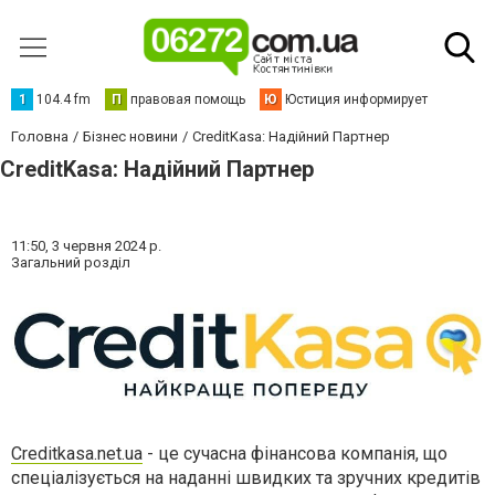
1
104.4 fm
П
правовая помощь
Ю
Юстиция информирует
Головна
Бізнес новини
CreditKasa: Надійний Партнер
CreditKasa: Надійний Партнер
11:50,
3 червня 2024 р.
Загальний розділ
Creditkasa.net.ua
- це сучасна фінансова компанія, що
спеціалізується на наданні швидких та зручних кредитів