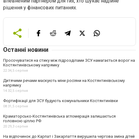
впевненим партнером для тих, хто шукає надійне
рішення у фінансових питаннях.
Останні новини
Просочуватися на стику між підрозділами ЗСУ намагається ворог на
Костянтинівському напрямку
22:34,
5 серпня
Дитячими речами маскують міни росіяни на Костянтинівському
напрямку
14:32,
5 серпня
Фортифікації для ЗСУ будують комунальники Костянтинівки
08:31,
5 серпня
Краматорсько-Костянтинівська агломерація залишається
головною ціллю РФ
20:29,
3 серпня
На відпочинок до Карпат і Закарпаття вирушила чергова зміна дітей