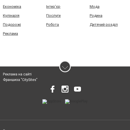
Економіка
Інтер'єр
Мода
Кулінарія
Послуги
Родина
Подорожі
Робота
Дитячий розділ
Реклама
Реклама на сайті
Франшиза "CitySites"