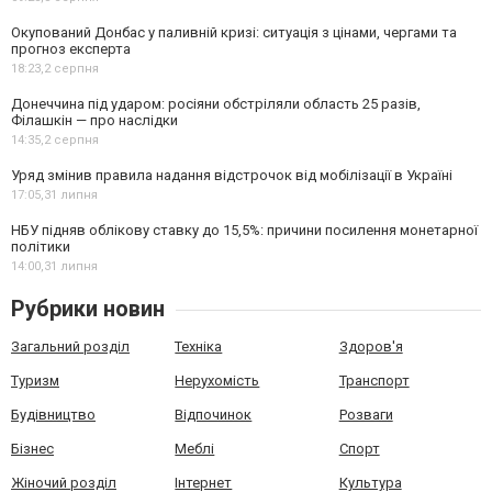
Окупований Донбас у паливній кризі: ситуація з цінами, чергами та
прогноз експерта
18:23,
2 серпня
Донеччина під ударом: росіяни обстріляли область 25 разів,
Філашкін — про наслідки
14:35,
2 серпня
Уряд змінив правила надання відстрочок від мобілізації в Україні
17:05,
31 липня
НБУ підняв облікову ставку до 15,5%: причини посилення монетарної
політики
14:00,
31 липня
Рубрики новин
Загальний розділ
Техніка
Здоров'я
Туризм
Нерухомість
Транспорт
Будівництво
Відпочинок
Розваги
Бізнес
Меблі
Спорт
Жіночий розділ
Інтернет
Культура