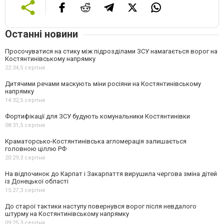
Останні новини
Просочуватися на стику між підрозділами ЗСУ намагається ворог на
Костянтинівському напрямку
22:34,
5 серпня
Дитячими речами маскують міни росіяни на Костянтинівському
напрямку
14:32,
5 серпня
Фортифікації для ЗСУ будують комунальники Костянтинівки
08:31,
5 серпня
Краматорсько-Костянтинівська агломерація залишається
головною ціллю РФ
20:29,
3 серпня
На відпочинок до Карпат і Закарпаття вирушила чергова зміна дітей
із Донецької області
15:27,
3 серпня
До старої тактики наступу повернувся ворог після невдалого
штурму на Костянтинівському напрямку
09:25,
3 серпня