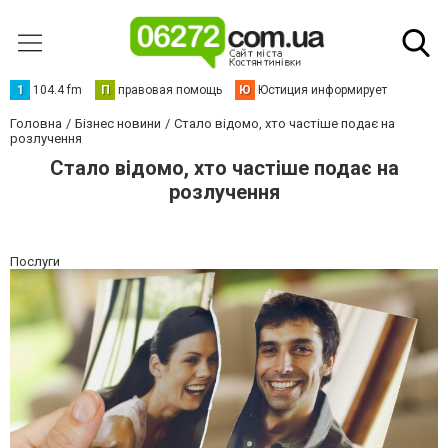
1
104.4 fm
П
правовая помощь
Ю
Юстиция информирует
Головна
Бізнес новини
Стало відомо, хто частіше подає на
розлучення
Стало відомо, хто частіше подає на
розлучення
Послуги