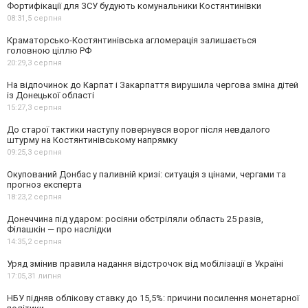
Фортифікації для ЗСУ будують комунальники Костянтинівки
08:31,
5 серпня
Краматорсько-Костянтинівська агломерація залишається
головною ціллю РФ
20:29,
3 серпня
На відпочинок до Карпат і Закарпаття вирушила чергова зміна дітей
із Донецької області
15:27,
3 серпня
До старої тактики наступу повернувся ворог після невдалого
штурму на Костянтинівському напрямку
09:25,
3 серпня
Окупований Донбас у паливній кризі: ситуація з цінами, чергами та
прогноз експерта
18:23,
2 серпня
Донеччина під ударом: росіяни обстріляли область 25 разів,
Філашкін — про наслідки
14:35,
2 серпня
Уряд змінив правила надання відстрочок від мобілізації в Україні
17:05,
31 липня
НБУ підняв облікову ставку до 15,5%: причини посилення монетарної