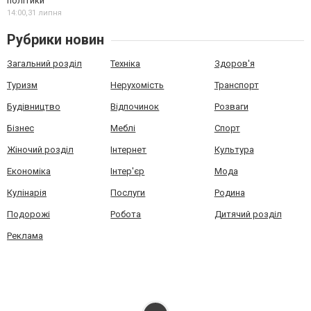
політики
14:00,
31 липня
Рубрики новин
Загальний розділ
Техніка
Здоров'я
Туризм
Нерухомість
Транспорт
Будівництво
Відпочинок
Розваги
Бізнес
Меблі
Спорт
Жіночий розділ
Інтернет
Культура
Економіка
Інтер'єр
Мода
Кулінарія
Послуги
Родина
Подорожі
Робота
Дитячий розділ
Реклама