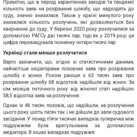
Примітно, що в період карантинних заходів та пандемії
кількість заяв на розірвання шлюбу, що надходять до
суду, значно знизилася. Також у країні минулого року
знизилася кількість розлучень, які дозволяються без
звернення до суду. У березні 2020 року розлучилися за
допомогою РАГСу дві тисячі пар, тоді як у 2019 році ця
цифра перевищувала позначку чотири тисячі пар.
Українці стали менше розлучатися
Варто зазначити, що, згідно зі статистичними даними,
найчастіше ініціаторами позовних заяв про розірвання
шлюбу є жінки. Роком раніше з 63 тисяч заяв про
розірвання шлюбу 68 відсотків надійшли від жінок. За
сім місяців поточного року від жіночої статі надійшло
58,5 відсотка заяв на розлучення.
Однак із 46 тисяч позовів, що надійшли, на розлучення
цього року шість тисяч так і не дійшли до зали судового
засідання. У понад п'яти тисячах випадків суперечка між
подружжям була врегульована за допомогою
медіатора. В інших випадках подружжя: