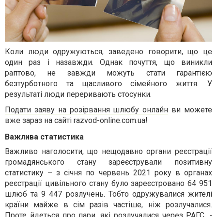
Коли люди одружуються, заведено говорити, що це
один раз і назавжди. Однак почуття, що виникли
раптово, не завжди можуть стати гарантією
безтурботного та щасливого сімейного життя. У
результаті люди переривають стосунки.
Подати заяву на розірвання шлюбу онлайн
ви можете
вже зараз на сайті razvod-online.com.ua!
Важлива статистика
Важливо наголосити, що нещодавно органи реєстрації
громадянського стану зареєстрували позитивну
статистику – з січня по червень 2021 року в органах
реєстрації цивільного стану було зареєстровано 64 951
шлюб та 9 447 розлучень. Тобто одружувалися жителі
країни майже в сім разів частіше, ніж розлучалися.
Проте йдеться про пари, які розлучалися через РАГС, -