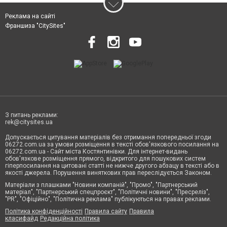
Реклама на сайті
Франшиза "CitySites"
З питань реклами:
rek@citysites.ua
Допускається цитування матеріалів без отримання попередньої згоди
06272.com.ua за умови розміщення в тексті обов'язкового посилання на
06272.com.ua - Сайт міста Костянтинівки. Для інтернет-видань
обов'язкове розміщення прямого, відкритого для пошукових систем
гіперпосилання на цитовані статті не нижче другого абзацу в тексті або в
якості джерела. Порушення виняткових прав переслідується Законом.
Матеріали з плашками "Новини компаній", "Промо", "Партнерський
матеріал", "Партнерський спецпроєкт", "Політичні новини", "Пресреліз",
"PR", "Офіційно", "Політична реклама" публікуються на правах реклами.
Політика конфіденційності
Правила сайту
Правила
класифайд
Редакційна політика