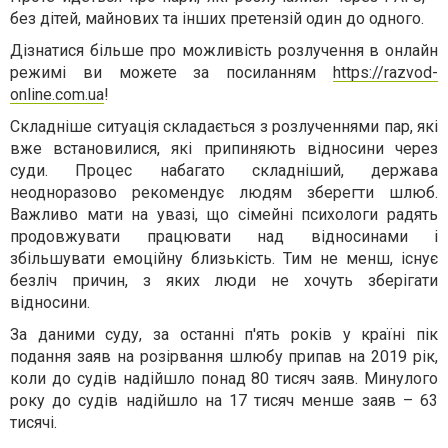
без дітей, майнових та інших претензій один до одного.
Дізнатися більше про можливість розлучення в онлайн
режимі ви можете за посиланням
https://razvod-
online.com.ua
!
Складніше ситуація складається з розлученнями пар, які
вже встановилися, які припиняють відносини через
суди. Процес набагато складніший, держава
неодноразово рекомендує людям зберегти шлюб.
Важливо мати на увазі, що сімейні психологи радять
продовжувати працювати над відносинами і
збільшувати емоційну близькість. Тим не менш, існує
безліч причин, з яких люди не хочуть зберігати
відносини.
За даними суду, за останні п'ять років у країні пік
подання заяв на розірвання шлюбу припав на 2019 рік,
коли до судів надійшло понад 80 тисяч заяв. Минулого
року до судів надійшло на 17 тисяч менше заяв – 63
тисячі.