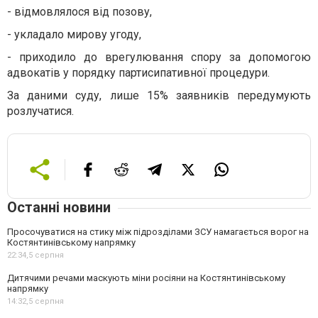
-
відмовлялося від позову,
-
укладало мирову угоду,
-
приходило до врегулювання спору за допомогою
адвокатів у порядку партисипативної процедури.
За даними суду, лише 15% заявників передумують
розлучатися.
Останні новини
Просочуватися на стику між підрозділами ЗСУ намагається ворог на
Костянтинівському напрямку
22:34,
5 серпня
Дитячими речами маскують міни росіяни на Костянтинівському
напрямку
14:32,
5 серпня