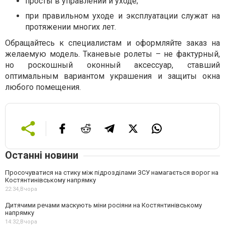
просты в управлении и уходе;
при правильном уходе и эксплуатации служат на
протяжении многих лет.
Обращайтесь к специалистам и оформляйте заказ на
желаемую модель. Тканевые ролеты – не фактурный,
но роскошный оконный аксессуар, ставший
оптимальным вариантом украшения и защиты окна
любого помещения.
Останні новини
Просочуватися на стику між підрозділами ЗСУ намагається ворог на
Костянтинівському напрямку
22:34,
Вчора
Дитячими речами маскують міни росіяни на Костянтинівському
напрямку
14:32,
Вчора