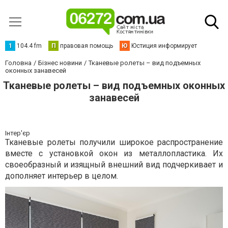
1
104.4 fm
П
правовая помощь
Ю
Юстиция информирует
Головна
Бізнес новини
Тканевые ролеты – вид подъемных
оконных занавесей
Тканевые ролеты – вид подъемных оконных
занавесей
Інтер'єр
Тканевые ролеты получили широкое распространение
вместе с установкой окон из металлопластика. Их
своеобразный и изящный внешний вид подчеркивает и
дополняет интерьер в целом.