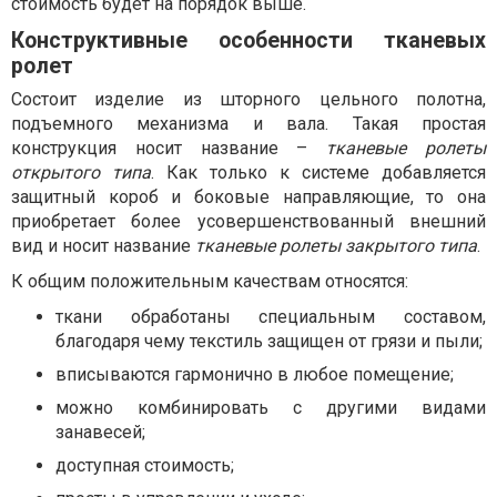
стоимость будет на порядок выше.
Конструктивные особенности тканевых
ролет
Состоит изделие из шторного цельного полотна,
подъемного механизма и вала. Такая простая
конструкция носит название –
тканевые ролеты
открытого типа
. Как только к системе добавляется
защитный короб и боковые направляющие, то она
приобретает более усовершенствованный внешний
вид и носит название
тканевые ролеты закрытого типа
.
К общим положительным качествам относятся:
ткани обработаны специальным составом,
благодаря чему текстиль защищен от грязи и пыли;
вписываются гармонично в любое помещение;
можно комбинировать с другими видами
занавесей;
доступная стоимость;