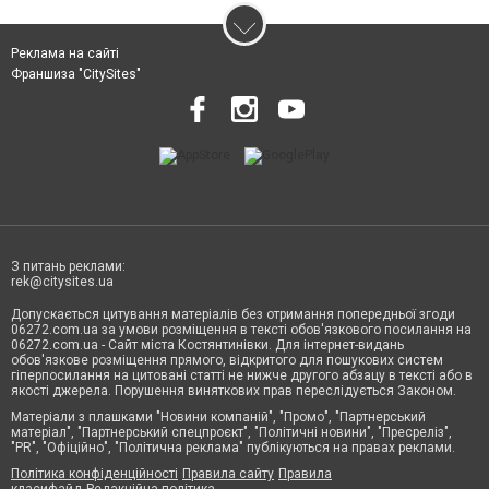
Реклама на сайті
Франшиза "CitySites"
З питань реклами:
rek@citysites.ua
Допускається цитування матеріалів без отримання попередньої згоди
06272.com.ua за умови розміщення в тексті обов'язкового посилання на
06272.com.ua - Сайт міста Костянтинівки. Для інтернет-видань
обов'язкове розміщення прямого, відкритого для пошукових систем
гіперпосилання на цитовані статті не нижче другого абзацу в тексті або в
якості джерела. Порушення виняткових прав переслідується Законом.
Матеріали з плашками "Новини компаній", "Промо", "Партнерський
матеріал", "Партнерський спецпроєкт", "Політичні новини", "Пресреліз",
"PR", "Офіційно", "Політична реклама" публікуються на правах реклами.
Політика конфіденційності
Правила сайту
Правила
класифайд
Редакційна політика