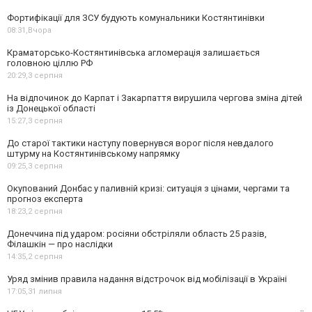
Фортифікації для ЗСУ будують комунальники Костянтинівки
08:31,
Вчора
Краматорсько-Костянтинівська агломерація залишається
головною ціллю РФ
20:29,
3 серпня
На відпочинок до Карпат і Закарпаття вирушила чергова зміна дітей
із Донецької області
15:27,
3 серпня
До старої тактики наступу повернувся ворог після невдалого
штурму на Костянтинівському напрямку
09:25,
3 серпня
Окупований Донбас у паливній кризі: ситуація з цінами, чергами та
прогноз експерта
18:23,
2 серпня
Донеччина під ударом: росіяни обстріляли область 25 разів,
Філашкін — про наслідки
14:35,
2 серпня
Уряд змінив правила надання відстрочок від мобілізації в Україні
17:05,
31 липня