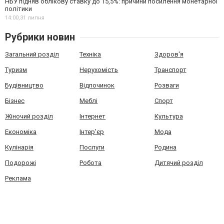
НБУ підняв облікову ставку до 15,5%: причини посилення монетарної
політики
14:00,
31 липня
Рубрики новин
Загальний розділ
Техніка
Здоров'я
Туризм
Нерухомість
Транспорт
Будівництво
Відпочинок
Розваги
Бізнес
Меблі
Спорт
Жіночий розділ
Інтернет
Культура
Економіка
Інтер'єр
Мода
Кулінарія
Послуги
Родина
Подорожі
Робота
Дитячий розділ
Реклама