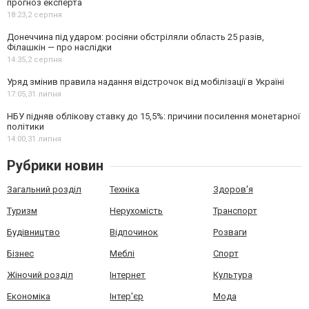
прогноз експерта
18:23,
2 серпня
Донеччина під ударом: росіяни обстріляли область 25 разів,
Філашкін — про наслідки
14:35,
2 серпня
Уряд змінив правила надання відстрочок від мобілізації в Україні
17:05,
31 липня
НБУ підняв облікову ставку до 15,5%: причини посилення монетарної
політики
14:00,
31 липня
Рубрики новин
Загальний розділ
Техніка
Здоров'я
Туризм
Нерухомість
Транспорт
Будівництво
Відпочинок
Розваги
Бізнес
Меблі
Спорт
Жіночий розділ
Інтернет
Культура
Економіка
Інтер'єр
Мода