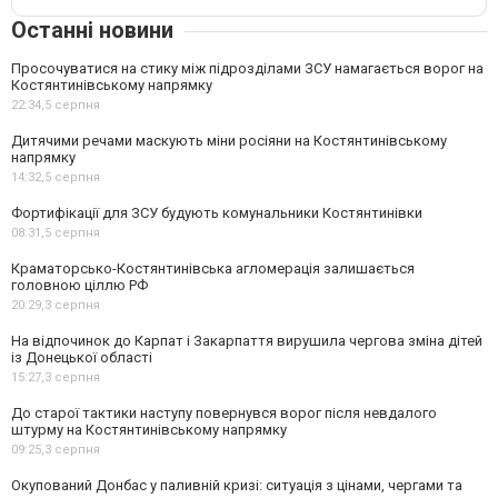
Останні новини
Просочуватися на стику між підрозділами ЗСУ намагається ворог на
Костянтинівському напрямку
22:34,
5 серпня
Дитячими речами маскують міни росіяни на Костянтинівському
напрямку
14:32,
5 серпня
Фортифікації для ЗСУ будують комунальники Костянтинівки
08:31,
5 серпня
Краматорсько-Костянтинівська агломерація залишається
головною ціллю РФ
20:29,
3 серпня
На відпочинок до Карпат і Закарпаття вирушила чергова зміна дітей
із Донецької області
15:27,
3 серпня
До старої тактики наступу повернувся ворог після невдалого
штурму на Костянтинівському напрямку
09:25,
3 серпня
Окупований Донбас у паливній кризі: ситуація з цінами, чергами та