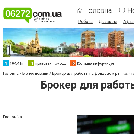
Головна
Н
Робота
Дозвілля
Афіш
1
104.4 fm
П
правовая помощь
Ю
Юстиция информирует
Головна
Бізнес новини
Брокер для работы на фондовом рынке: чт
Брокер для работ
Економіка