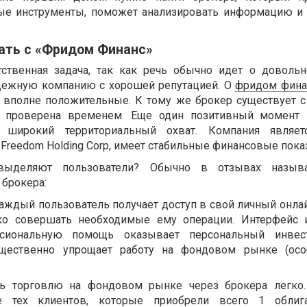
е инструменты, поможет анализировать информацию и
ать с «Фридом Финанс»
ственная задача, так как речь обычно идет о доволь
адежную компанию с хорошей репутацией. О
фридом фина
 вполне положительные. К тому же брокер существует с 
ь проверена временем. Еще один позитивный момент 
 широкий территориальный охват. Компания являет
Freedom Holding Corp, имеет стабильные финансовые показ
выделяют пользователи? Обычно в отзывах назыв
брокера:
аждый пользователь получает доступ в свой личный онлай
ко совершать необходимые ему операции. Интерфейс 
ссиональную помощь оказывает персональный инвес
щественно упрощает работу на фондовом рынке (осо
ать торговлю на фондовом рынке через брокера легко
е тех клиентов, которые приобрели всего 1 облиг