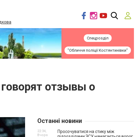
дкова
Спецрозділ
"Обличчя поліції Костянтинівки"
 говорят отзывы о
Останні новини
22:34,
Просочуватися на стику між
Вчора
підрозділами ЗСУ намагається ворог