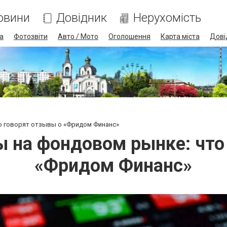
овини
Довідник
Нерухомість
а
Фотозвіти
Авто / Мото
Оголошення
Карта міста
Дові
о говорят отзывы о «Фридом Финанс»
ы на фондовом рынке: что
«Фридом Финанс»