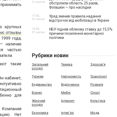
2 серпня
обстріляли область 25 разів,
 принимать
Філашкін — про наслідки
17:05,
Уряд змінив правила надання
31 липня
відстрочок від мобілізації в Україні
но крупных
14:00,
НБУ підняв облікову ставку до 15,5%:
нс отзывы
31 липня
причини посилення монетарної
політики
1999 года,
— наличие
ся частью
Рубрики новин
атели.
ают такие
Загальний
Техніка
Здоров'я
розділ
Туризм
Нерухомість
Транспорт
н-кабинет,
интуитивно
Будівництво
Відпочинок
Розваги
тиционный
Бізнес
Меблі
Спорт
бенно для
Жіночий
Інтернет
Культура
розділ
. Компания
Економіка
Інтер'єр
Мода
ацию. Нет