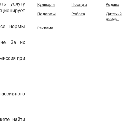
ть услугу
Кулінарія
Послуги
Родина
ционирует
Подорожі
Робота
Дитячий
розділ
все нормы
Реклама
не. За их
омиссия при
пассивного
жете найти