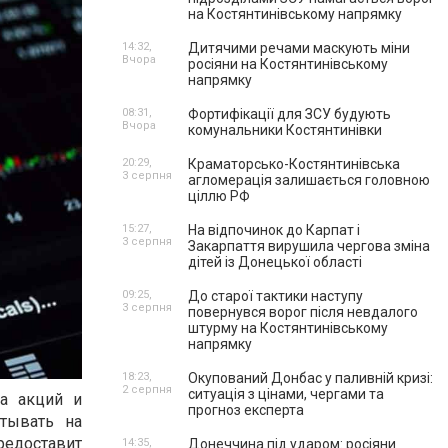
на Костянтинівському напрямку
14:32,
Дитячими речами маскують міни
Вчора
росіяни на Костянтинівському
напрямку
08:31,
Фортифікації для ЗСУ будують
Вчора
комунальники Костянтинівки
20:29,
Краматорсько-Костянтинівська
3 серпня
агломерація залишається головною
ціллю РФ
15:27,
На відпочинок до Карпат і
3 серпня
Закарпаття вирушила чергова зміна
дітей із Донецької області
09:25,
До старої тактики наступу
3 серпня
повернувся ворог після невдалого
штурму на Костянтинівському
напрямку
18:23,
Окупований Донбас у паливній кризі:
2 серпня
ситуація з цінами, чергами та
а акций и
прогноз експерта
тывать на
едоставит
14:35,
Донеччина під ударом: росіяни