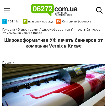
1
104.4 fm
П
правовая помощь
Ю
Юстиция информирует
Головна
Бізнес новини
Широкоформатная УФ печать баннеров
от компании Vernix в Киеве
Широкоформатная УФ печать баннеров от
компании Vernix в Киеве
Послуги