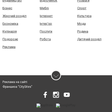
Будівництво
Відпочинок
Розваги
Бізнес
Меблі
Спорт
Жіночий розділ
Інтернет
Культура
Економіка
Інтер'єр
Мода
Кулінарія
Послуги
Родина
Подорожі
Робота
Дитячий розділ
Реклама
Реклама на сайті
Франшиза "CitySites"