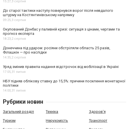
15:27,
3 серпня
До старої тактики наступу повернувся ворог після невдалого
штурму на Костянтинівському напрямку
09:25,
3 серпня
Окупований Донбас у паливній кризі: ситуація з цінами, чергами та
прогноз експерта
18:23,
2 серпня
Донеччина під ударом: росіяни обстріляли область 25 разів,
Філашкін — про наслідки
14:35,
2 серпня
Уряд змінив правила надання відстрочок від мобілізації в Україні
17:05,
31 липня
НБУ підняв облікову ставку до 15,5%: причини посилення монетарної
політики
14:00,
31 липня
Рубрики новин
Загальний розділ
Техніка
Здоров'я
Туризм
Нерухомість
Транспорт