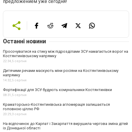
предложением уже сегодня!
Останні новини
Просочуватися на стику між підрозділами ЗСУ намагається ворог на
Костянтинівському напрямку
22:34,
5 серпня
Дитячими речами маскують міни росіяни на Костянтинівському
напрямку
14:32,
5 серпня
Фортифікації для ЗСУ будують комунальники Костянтинівки
08:31,
5 серпня
Краматорсько-Костянтинівська агломерація залишається
головною ціллю РФ
20:29,
3 серпня
На відпочинок до Карпат і Закарпаття вирушила чергова зміна дітей
із Донецької області