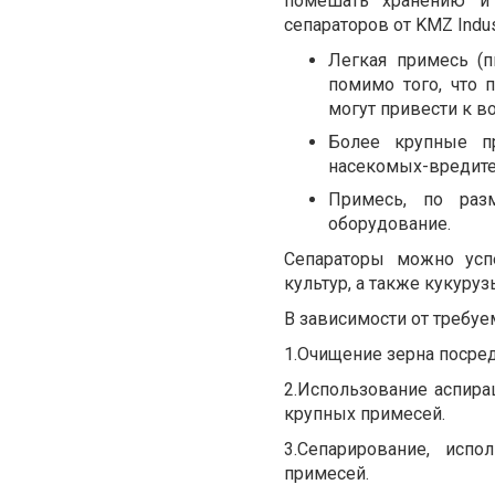
помешать хранению и 
сепараторов от KMZ Indu
Легкая примесь (п
помимо того, что 
могут привести к 
Более крупные п
насекомых-вредите
Примесь, по раз
оборудование.
Сепараторы можно усп
культур, а также кукуруз
В зависимости от требуем
1.
Очищение зерна посред
2.
Использование аспирац
крупных примесей.
3.
Сепарирование, испо
примесей.