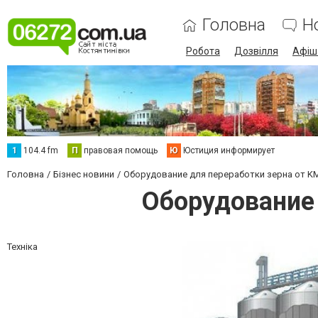
Головна
Н
Робота
Дозвілля
Афіш
1
104.4 fm
П
правовая помощь
Ю
Юстиция информирует
Головна
Бізнес новини
Оборудование для переработки зерна от KMZ
Оборудование 
Техніка