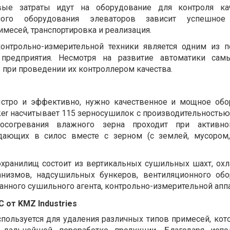
вые затраты идут на оборудование для контроля кач
льного оборудования элеваторов зависит успешное
римесей, транспортировка и реализация.
онтрольно-измерительной техники является одним из п
и предприятия. Несмотря на развитие автоматики сам
 при проведении их контроллером качества.
стро и эффективно, нужно качественное и мощное обо
er насчитывает 115 зерносушилок с производительностью 
осогревания влажного зерна проходит при активно
дающих в силос вместе с зерном (с землей, мусором
охранилищ
состоит из вертикальных сушильных шахт, о
низмов, надсушильных бункеров, вентиляционного обо
анного сушильного агента, контрольно-измерительной апп
 от KMZ Industries
пользуется для удаления различных типов примесей, кот