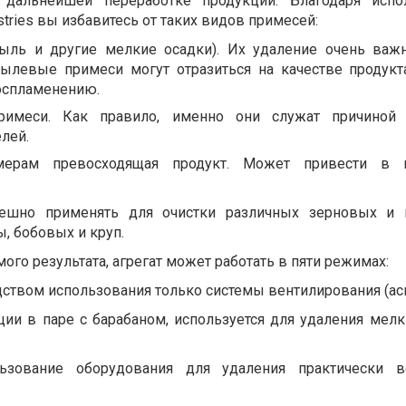
дальнейшей переработке продукции. Благодаря испо
stries вы избавитесь от таких видов примесей:
ыль и другие мелкие осадки). Их удаление очень важн
пылевые примеси могут отразиться на качестве продукт
воспламенению.
римеси. Как правило, именно они служат причиной 
лей.
мерам превосходящая продукт. Может привести в н
ешно применять для очистки различных зерновых и 
ы, бобовых и круп.
ого результата, агрегат может работать в пяти режимах:
ством использования только системы вентилирования (ас
ии в паре с барабаном, используется для удаления мелк
льзование оборудования для удаления практически в