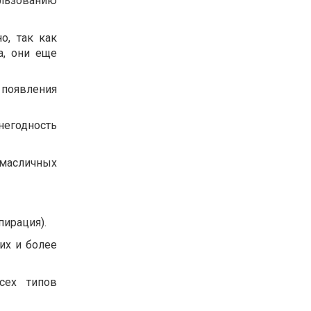
льзованию
о, так как
а, они еще
появления
егодность
масличных
пирация).
их и более
сех типов