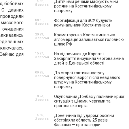
14:32,
Дитячими речами маскують міни
х
,
бобовых
5 серпня
росіяни на Костянтинівському
 С давних
напрямку
роводили
08:31,
Фортифікації для ЗСУ будують
сового
5 серпня
комунальники Костянтинівки
очищения
алкивались
20:29,
Краматорсько-Костянтинівська
3 серпня
агломерація залишається головною
еленных
ціллю РФ
аключалась
 Сейчас для
15:27,
На відпочинок до Карпат і
3 серпня
Закарпаття вирушила чергова зміна
дітей із Донецької області
09:25,
До старої тактики наступу
3 серпня
повернувся ворог після невдалого
штурму на Костянтинівському
напрямку
18:23,
Окупований Донбас у паливній кризі:
2 серпня
ситуація з цінами, чергами та
прогноз експерта
14:35,
Донеччина під ударом: росіяни
2 серпня
обстріляли область 25 разів,
Філашкін — про наслідки