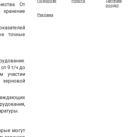
Подорожі
Робота
Дитячий
ества. От
розділ
 хранение
Реклама
оказателей
ые точные
рудование.
от 9 т/ч до
м участии
, зерновой
хлаждающих
рудования,
аратуры.
орые могут