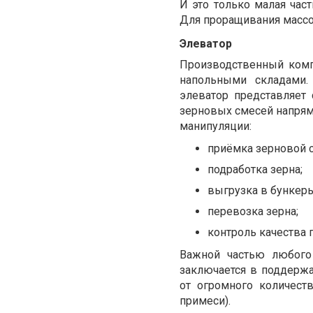
И это только малая част
Для проращивания массо
Элеватор
Производственный комп
напольными складами.
элеватор представляет 
зерновых смесей напрям
манипуляции:
п
риёмка зерновой 
подработка зерна;
выгрузка в бункеры
перевозка зерна;
контроль качества 
Важной частью любого 
заключается в поддерж
от огромного количест
примеси).