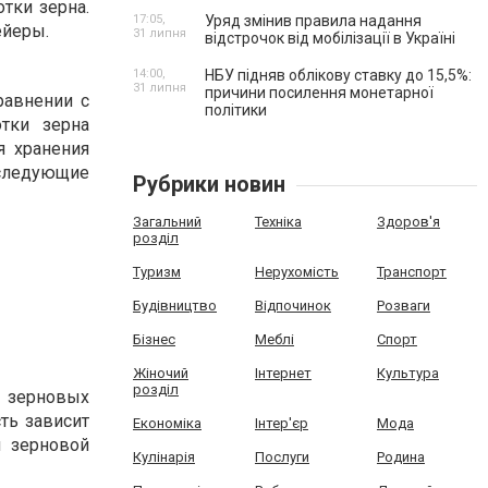
тки зерна.
17:05,
Уряд змінив правила надання
ейеры.
31 липня
відстрочок від мобілізації в Україні
14:00,
НБУ підняв облікову ставку до 15,5%:
31 липня
причини посилення монетарної
равнении с
політики
тки зерна
я хранения
 следующие
Рубрики новин
Загальний
Техніка
Здоров'я
розділ
Туризм
Нерухомість
Транспорт
Будівництво
Відпочинок
Розваги
Бізнес
Меблі
Спорт
Жіночий
Інтернет
Культура
розділ
я зерновых
ть зависит
Економіка
Інтер'єр
Мода
и зерновой
Кулінарія
Послуги
Родина