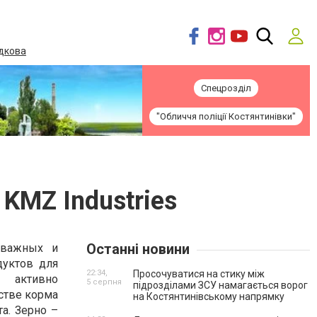
дкова
Спецрозділ
"Обличчя поліції Костянтинівки"
KMZ Industries
Останні новини
 важных и
уктов для
22:34,
Просочуватися на стику між
 активно
5 серпня
підрозділами ЗСУ намагається ворог
стве корма
на Костянтинівському напрямку
а. Зерно –