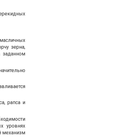
перекидных
масличных
рчу зерна,
а заданном
ачительно
авливается
а, рапса и
бходимости
х уровнях
й механизм