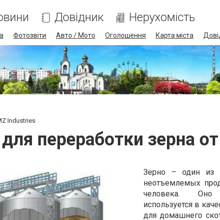
овини
Довідник
Нерухомість
а
Фотозвіти
Авто / Мото
Оголошення
Карта міста
Дові
 Industries
для переработки зерна от 
Зерно – один из
неотъемлемых прод
человека. Оно
используется в каче
для домашнего скот