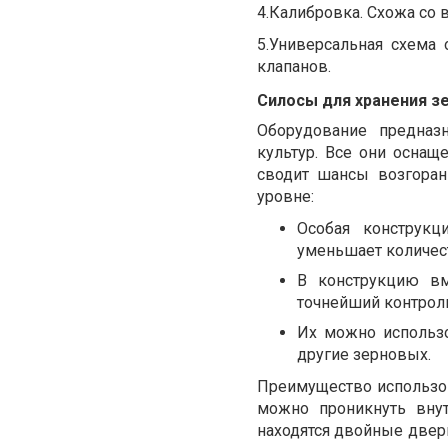
4.
Калибровка. Схожа со в
5.
Универсальная схема 
клапанов.
Силосы для хранения з
Оборудование предназ
культур. Все они оснащ
сводит шансы возгоран
уровне:
Особая конструкц
уменьшает количес
В конструкцию вм
точнейший контрол
Их можно использо
другие зерновых.
Преимущество использов
можно проникнуть вну
находятся двойные двер