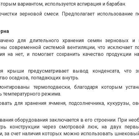
торым вариантом, используется аспирация и барабан.
очистки зерновой смеси. Предполагает использование 
ерна
начено для длительного хранения семян зерновых и 
ены современной системой вентиляции, что исключает по
ия на нет, и помогает сохранить качество продукции н
ия крыши предусматривает вывод конденсата, что зн
тво осадков, попадающих внутрь.
онтированы термоподвески, благодаря которым устан
ь температурного режима.
вать для хранения ячменя, подсолнечника, кукурузы, овс
ания оборудования заключается в его строении. При нео
трь конструкции через смотровой люк, на двух первы
и, за счет наличия которых можно использовать шнековы