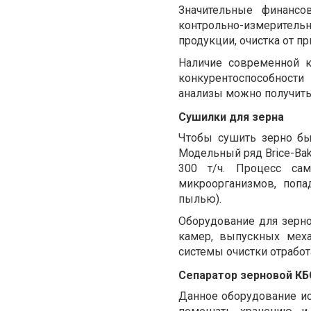
Значительные финансо
контрольно-измерите
продукции, очистка от п
Наличие современной к
конкурентоспособност
анализы можно получить
Сушилки для зерна
Чтобы сушить зерно бы
Модельный ряд Brice-Bak
300 т/ч. Процесс сам
микроорганизмов, попа
пылью).
Оборудование для зерн
камер, выпускных меха
системы очистки отработ
Сепаратор зерновой КБС
Данное оборудование ис