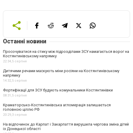
Останні новини
Просочуватися на стику між підрозділами ЗСУ намагається ворог на
Костянтинівському напрямку
22:34,
5 серпня
Дитячими речами маскують міни росіяни на Костянтинівському
напрямку
14:32,
5 серпня
Фортифікації для ЗСУ будують комунальники Костянтинівки
08:31,
5 серпня
Краматорсько-Костянтинівська агломерація залишається
головною ціллю РФ
20:29,
3 серпня
На відпочинок до Карпат і Закарпаття вирушила чергова зміна дітей
із Донецької області