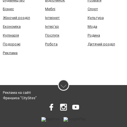
Будівництво
Відпочинок
Розваги
Бізнес
Меблі
Спорт
Жіночий розділ
Інтернет
Культура
Економіка
Інтер'єр
Мода
Кулінарія
Послуги
Родина
Подорожі
Робота
Дитячий розділ
Реклама
Реклама на сайті
Франшиза "CitySites"