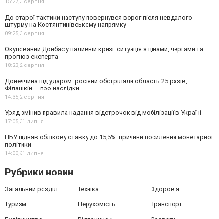
15:27,
3 серпня
До старої тактики наступу повернувся ворог після невдалого
штурму на Костянтинівському напрямку
09:25,
3 серпня
Окупований Донбас у паливній кризі: ситуація з цінами, чергами та
прогноз експерта
18:23,
2 серпня
Донеччина під ударом: росіяни обстріляли область 25 разів,
Філашкін — про наслідки
14:35,
2 серпня
Уряд змінив правила надання відстрочок від мобілізації в Україні
17:05,
31 липня
НБУ підняв облікову ставку до 15,5%: причини посилення монетарної
політики
14:00,
31 липня
Рубрики новин
Загальний розділ
Техніка
Здоров'я
Туризм
Нерухомість
Транспорт