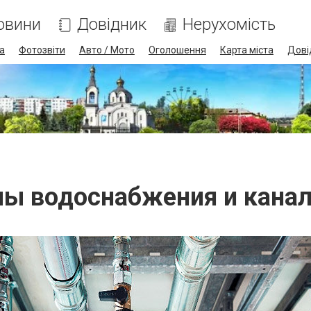
овини
Довідник
Нерухомість
а
Фотозвіти
Авто / Мото
Оголошення
Карта міста
Дові
ы водоснабжения и кана