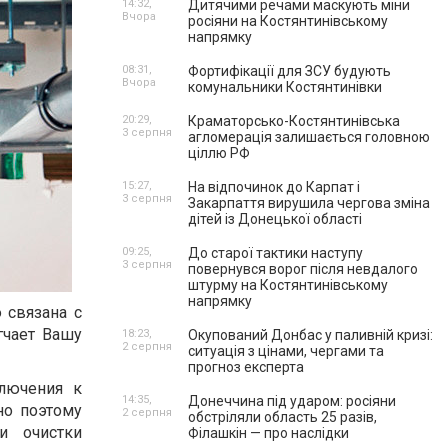
14:32,
Дитячими речами маскують міни
Вчора
росіяни на Костянтинівському
напрямку
08:31,
Фортифікації для ЗСУ будують
Вчора
комунальники Костянтинівки
20:29,
Краматорсько-Костянтинівська
3 серпня
агломерація залишається головною
ціллю РФ
15:27,
На відпочинок до Карпат і
3 серпня
Закарпаття вирушила чергова зміна
дітей із Донецької області
09:25,
До старої тактики наступу
3 серпня
повернувся ворог після невдалого
штурму на Костянтинівському
напрямку
 связана с
гчает Вашу
18:23,
Окупований Донбас у паливній кризі:
2 серпня
ситуація з цінами, чергами та
прогноз експерта
ключения к
14:35,
Донеччина під ударом: росіяни
но поэтому
2 серпня
обстріляли область 25 разів,
и очистки
Філашкін — про наслідки