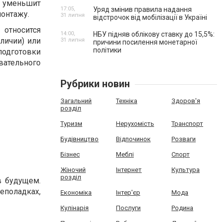
о уменьшит
17:05,
Уряд змінив правила надання
монтажу.
31 липня
відстрочок від мобілізації в Україні
относится
14:00,
НБУ підняв облікову ставку до 15,5%:
личии) или
31 липня
причини посилення монетарної
політики
одготовки
вательного
Рубрики новин
Загальний
Техніка
Здоров'я
розділ
Туризм
Нерухомість
Транспорт
Будівництво
Відпочинок
Розваги
Бізнес
Меблі
Спорт
Жіночий
Інтернет
Культура
розділ
в будущем.
еполадках,
Економіка
Інтер'єр
Мода
Кулінарія
Послуги
Родина