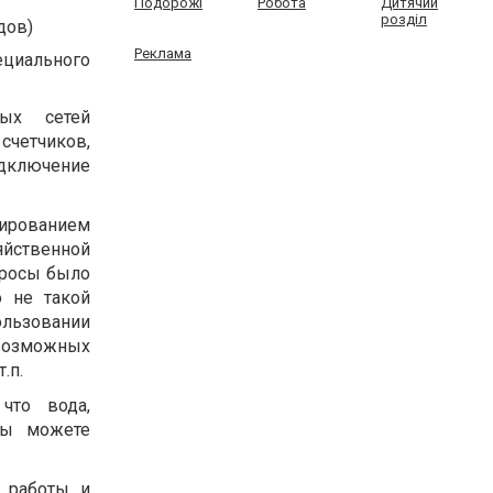
Подорожі
Робота
Дитячий
розділ
дов)
Реклама
ециального
ных сетей
четчиков,
дключение
ированием
йственной
просы было
 не такой
ользовании
 возможных
.п.
что вода,
Вы можете
 работы и