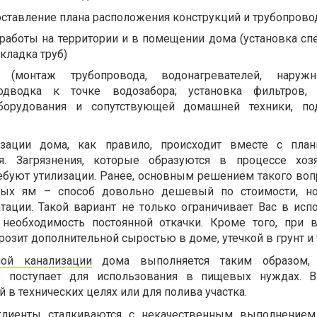
ставление плана расположения конструкций и трубопрово
работы на территории и в помещении дома (установка сп
кладка труб)
(монтаж трубопровода, водонагревателей, наруж
одводка к точке водозабора; установка фильтров, с
оборудования и сопутствующей домашней техники, по
изации дома, как правило, происходит вместе с план
я. Загрязнения, которые образуются в процессе хозя
ребуют утилизации. Ранее, основным решением такого во
ных ям – способ довольно дешевый по стоимости, но
ации. Такой вариант не только ограничивает Вас в исп
 необходимость постоянной откачки. Кроме того, при
озит дополнительной сыростью в доме, утечкой в грунт и т
ной канализации
дома выполняется таким образом, 
е поступает для использования в пищевых нуждах. 
 в технических целях или для полива участка.
клиенты сталкиваются с некачественным выполнением