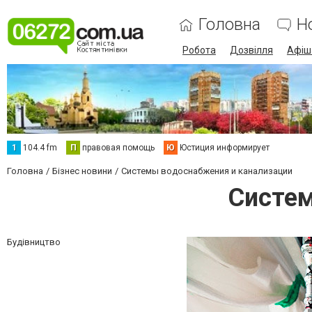
Головна
Н
Робота
Дозвілля
Афіш
1
104.4 fm
П
правовая помощь
Ю
Юстиция информирует
Головна
Бізнес новини
Системы водоснабжения и канализации
Систем
Будівництво