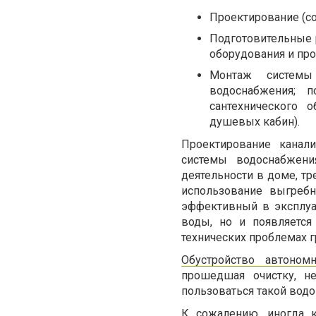
Проектирование (со
Подготовительные 
оборудования и про
Монтаж системы 
водоснабжения; п
сантехнического 
душевых кабин).
Проектирование канал
системы водоснабжени
деятельности в доме, т
использование выгреб
эффективный в эксплуат
воды, но и появляется
технических проблемах гр
Обустройство автоном
прошедшая очистку, н
пользоваться такой водой
К сожалению, иногда 