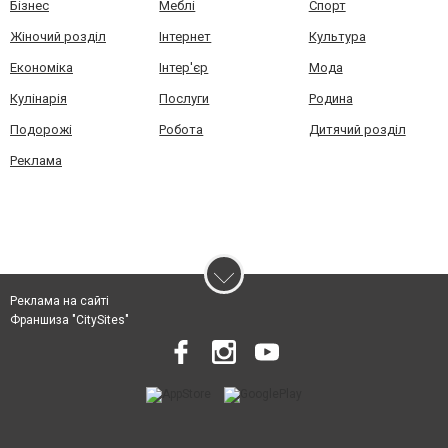
Бізнес
Меблі
Спорт
Жіночий розділ
Інтернет
Культура
Економіка
Інтер'єр
Мода
Кулінарія
Послуги
Родина
Подорожі
Робота
Дитячий розділ
Реклама
Реклама на сайті
Франшиза "CitySites"