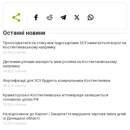
Останні новини
Просочуватися на стику між підрозділами ЗСУ намагається ворог на
Костянтинівському напрямку
22:34,
5 серпня
Дитячими речами маскують міни росіяни на Костянтинівському
напрямку
14:32,
5 серпня
Фортифікації для ЗСУ будують комунальники Костянтинівки
08:31,
5 серпня
Краматорсько-Костянтинівська агломерація залишається
головною ціллю РФ
20:29,
3 серпня
На відпочинок до Карпат і Закарпаття вирушила чергова зміна дітей
із Донецької області
15:27,
3 серпня