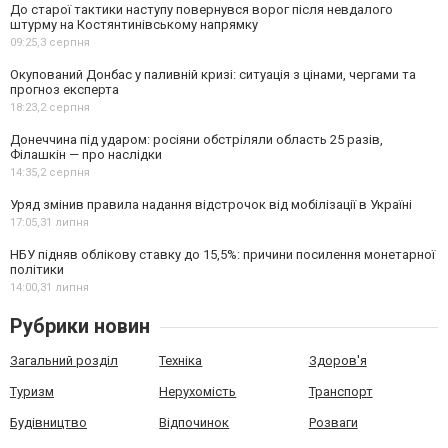
До старої тактики наступу повернувся ворог після невдалого
штурму на Костянтинівському напрямку
09:25,
3 серпня
Окупований Донбас у паливній кризі: ситуація з цінами, чергами та
прогноз експерта
18:23,
2 серпня
Донеччина під ударом: росіяни обстріляли область 25 разів,
Філашкін — про наслідки
14:35,
2 серпня
Уряд змінив правила надання відстрочок від мобілізації в Україні
17:05,
31 липня
НБУ підняв облікову ставку до 15,5%: причини посилення монетарної
політики
14:00,
31 липня
Рубрики новин
Загальний розділ
Техніка
Здоров'я
Туризм
Нерухомість
Транспорт
Будівництво
Відпочинок
Розваги