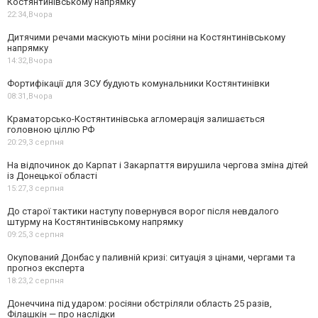
Костянтинівському напрямку
22:34,
Вчора
Дитячими речами маскують міни росіяни на Костянтинівському
напрямку
14:32,
Вчора
Фортифікації для ЗСУ будують комунальники Костянтинівки
08:31,
Вчора
Краматорсько-Костянтинівська агломерація залишається
головною ціллю РФ
20:29,
3 серпня
На відпочинок до Карпат і Закарпаття вирушила чергова зміна дітей
із Донецької області
15:27,
3 серпня
До старої тактики наступу повернувся ворог після невдалого
штурму на Костянтинівському напрямку
09:25,
3 серпня
Окупований Донбас у паливній кризі: ситуація з цінами, чергами та
прогноз експерта
18:23,
2 серпня
Донеччина під ударом: росіяни обстріляли область 25 разів,
Філашкін — про наслідки