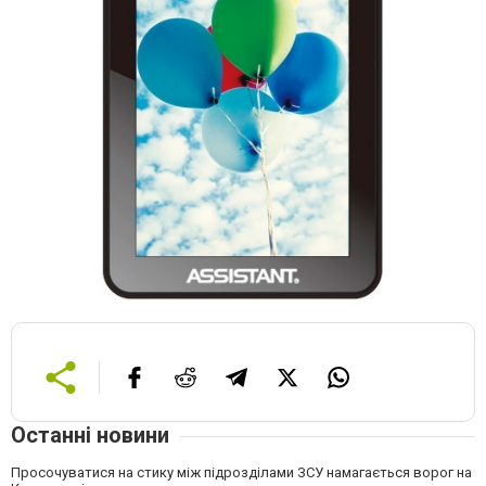
Останні новини
Просочуватися на стику між підрозділами ЗСУ намагається ворог на