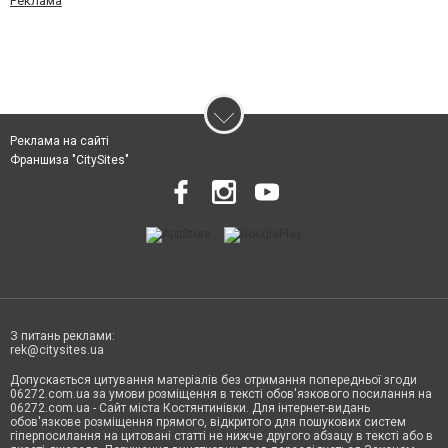
Реклама
Реклама на сайті
Франшиза "CitySites"
З питань реклами:
rek@citysites.ua
Допускається цитування матеріалів без отримання попередньої згоди
06272.com.ua за умови розміщення в тексті обов'язкового посилання на
06272.com.ua - Сайт міста Костянтинівки. Для інтернет-видань
обов'язкове розміщення прямого, відкритого для пошукових систем
гіперпосилання на цитовані статті не нижче другого абзацу в тексті або в