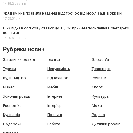
14:35,
2 серпня
Уряд змінив правила надання відстрочок від мобілізації в Україні
17:05,
31 липня
НБУ підняв облікову ставку до 15,5%: причини посилення монетарної
політики
14:00,
31 липня
Рубрики новин
Загальний розділ
Техніка
Здоров'я
Туризм
Нерухомість
Транспорт
Будівництво
Відпочинок
Розваги
Бізнес
Меблі
Спорт
Жіночий розділ
Інтернет
Культура
Економіка
Інтер'єр
Мода
Кулінарія
Послуги
Родина
Подорожі
Робота
Дитячий розділ