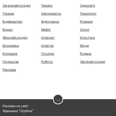
Загальний розділ
Техніка
Здоров'я
Туризм
Нерухомість
Транспорт
Будівництво
Відпочинок
Розваги
Бізнес
Меблі
Спорт
Жіночий розділ
Інтернет
Культура
Економіка
Інтер'єр
Мода
Кулінарія
Послуги
Родина
Подорожі
Робота
Дитячий розділ
Реклама
Реклама на сайті
Франшиза "CitySites"