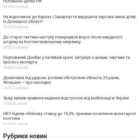
головною ціллю РФ
20:29,
3 серпня
На відпочинок до Карпат і Закарпаття вирушила чергова зміна дітей
із Донецької області
15:27,
3 серпня
До старої тактики наступу повернувся ворог після невдалого
штурму на Костянтинівському напрямку
09:25,
3 серпня
Окупований Донбас у паливній кризі: ситуація з цінами, чергами та
прогноз експерта
18:23,
2 серпня
Донеччина під ударом: росіяни обстріляли область 25 разів,
Філашкін — про наслідки
14:35,
2 серпня
Уряд змінив правила надання відстрочок від мобілізації в Україні
17:05,
31 липня
НБУ підняв облікову ставку до 15,5%: причини посилення монетарної
політики
14:00,
31 липня
Рубрики новин