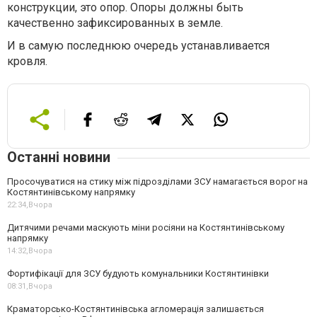
конструкции, это опор. Опоры должны быть
качественно зафиксированных в земле.
И в самую последнюю очередь устанавливается
кровля.
Останні новини
Просочуватися на стику між підрозділами ЗСУ намагається ворог на
Костянтинівському напрямку
22:34,
Вчора
Дитячими речами маскують міни росіяни на Костянтинівському
напрямку
14:32,
Вчора
Фортифікації для ЗСУ будують комунальники Костянтинівки
08:31,
Вчора
Краматорсько-Костянтинівська агломерація залишається