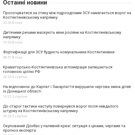
Останні новини
Просочуватися на стику між підрозділами ЗСУ намагається ворог на
Костянтинівському напрямку
22:34,
Вчора
Дитячими речами маскують міни росіяни на Костянтинівському
напрямку
14:32,
Вчора
Фортифікації для ЗСУ будують комунальники Костянтинівки
08:31,
Вчора
Краматорсько-Костянтинівська агломерація залишається
головною ціллю РФ
20:29,
3 серпня
На відпочинок до Карпат і Закарпаття вирушила чергова зміна дітей
із Донецької області
15:27,
3 серпня
До старої тактики наступу повернувся ворог після невдалого
штурму на Костянтинівському напрямку
09:25,
3 серпня
Окупований Донбас у паливній кризі: ситуація з цінами, чергами та
прогноз експерта