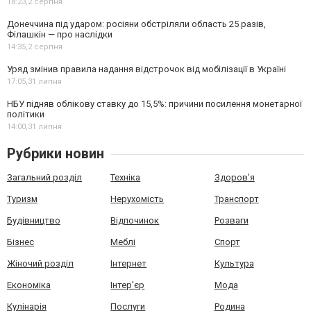
18:23,
2 серпня
Донеччина під ударом: росіяни обстріляли область 25 разів,
Філашкін — про наслідки
14:35,
2 серпня
Уряд змінив правила надання відстрочок від мобілізації в Україні
17:05,
31 липня
НБУ підняв облікову ставку до 15,5%: причини посилення монетарної
політики
14:00,
31 липня
Рубрики новин
Загальний розділ
Техніка
Здоров'я
Туризм
Нерухомість
Транспорт
Будівництво
Відпочинок
Розваги
Бізнес
Меблі
Спорт
Жіночий розділ
Інтернет
Культура
Економіка
Інтер'єр
Мода
Кулінарія
Послуги
Родина