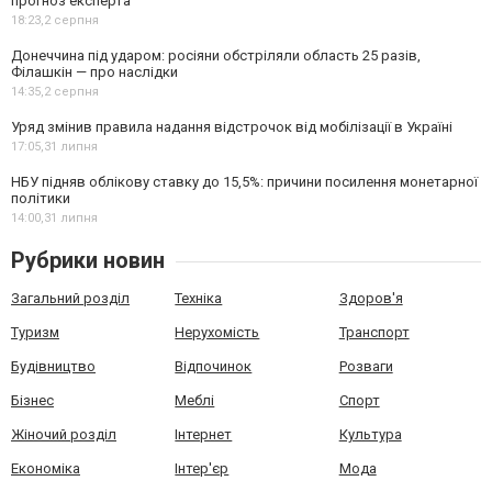
прогноз експерта
18:23,
2 серпня
Донеччина під ударом: росіяни обстріляли область 25 разів,
Філашкін — про наслідки
14:35,
2 серпня
Уряд змінив правила надання відстрочок від мобілізації в Україні
17:05,
31 липня
НБУ підняв облікову ставку до 15,5%: причини посилення монетарної
політики
14:00,
31 липня
Рубрики новин
Загальний розділ
Техніка
Здоров'я
Туризм
Нерухомість
Транспорт
Будівництво
Відпочинок
Розваги
Бізнес
Меблі
Спорт
Жіночий розділ
Інтернет
Культура
Економіка
Інтер'єр
Мода