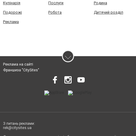
Кулінарія
Послуги
Родина
Подорожі
Робота
Дитячий розділ
Реклама
Реклама на сайті
Франшиза "CitySites"
З питань реклами:
rek@citysites.ua