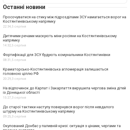
Останні новини
Просочуватися на стику між підрозділами ЗСУ намагається ворог на
Костянтинівському напрямку
22:34,
5 серпня
Дитячими речами маскують міни росіяни на Костянтинівському
напрямку
14:32,
5 серпня
Фортифікації для ЗСУ будують комунальники Костянтинівки
08:31,
5 серпня
Краматорсько-Костянтинівська агломерація залишається
головною ціллю РФ
20:29,
3 серпня
На відпочинок до Карпат і Закарпаття вирушила чергова зміна дітей
із Донецької області
15:27,
3 серпня
До старої тактики наступу повернувся ворог після невдалого
штурму на Костянтинівському напрямку
09:25,
3 серпня
Окупований Донбас у паливній кризі: ситуація з цінами, чергами та