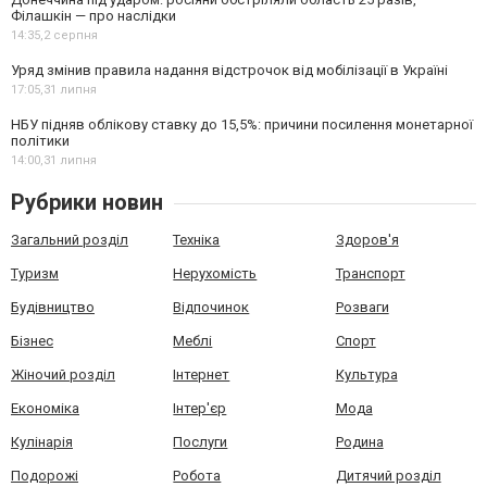
Філашкін — про наслідки
14:35,
2 серпня
Уряд змінив правила надання відстрочок від мобілізації в Україні
17:05,
31 липня
НБУ підняв облікову ставку до 15,5%: причини посилення монетарної
політики
14:00,
31 липня
Рубрики новин
Загальний розділ
Техніка
Здоров'я
Туризм
Нерухомість
Транспорт
Будівництво
Відпочинок
Розваги
Бізнес
Меблі
Спорт
Жіночий розділ
Інтернет
Культура
Економіка
Інтер'єр
Мода
Кулінарія
Послуги
Родина
Подорожі
Робота
Дитячий розділ