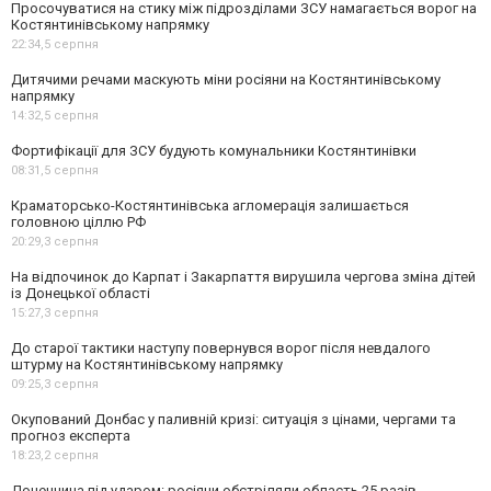
Просочуватися на стику між підрозділами ЗСУ намагається ворог на
Костянтинівському напрямку
22:34,
5 серпня
Дитячими речами маскують міни росіяни на Костянтинівському
напрямку
14:32,
5 серпня
Фортифікації для ЗСУ будують комунальники Костянтинівки
08:31,
5 серпня
Краматорсько-Костянтинівська агломерація залишається
головною ціллю РФ
20:29,
3 серпня
На відпочинок до Карпат і Закарпаття вирушила чергова зміна дітей
із Донецької області
15:27,
3 серпня
До старої тактики наступу повернувся ворог після невдалого
штурму на Костянтинівському напрямку
09:25,
3 серпня
Окупований Донбас у паливній кризі: ситуація з цінами, чергами та
прогноз експерта
18:23,
2 серпня
Донеччина під ударом: росіяни обстріляли область 25 разів,