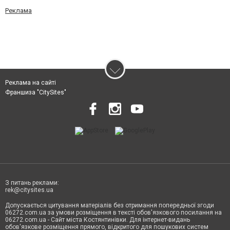
Реклама
Реклама на сайті
Франшиза "CitySites"
З питань реклами:
rek@citysites.ua
Допускається цитування матеріалів без отримання попередньої згоди
06272.com.ua за умови розміщення в тексті обов'язкового посилання на
06272.com.ua - Сайт міста Костянтинівки. Для інтернет-видань
обов'язкове розміщення прямого, відкритого для пошукових систем