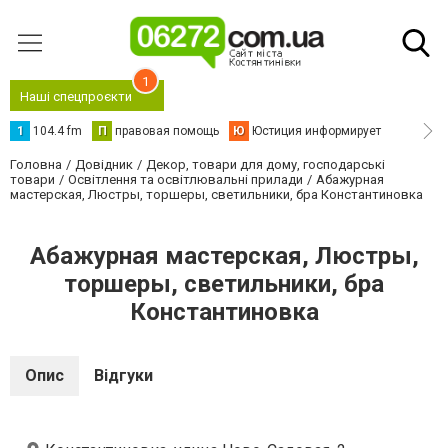
1
Наші спецпроєкти
1
104.4 fm
П
правовая помощь
Ю
Юстиция информирует
Головна
Довідник
Декор, товари для дому, господарські
товари
Освітлення та освітлювальні прилади
Абажурная
мастерская, Люстры, торшеры, светильники, бра Константиновка
Абажурная мастерская, Люстры,
торшеры, светильники, бра
Константиновка
Опис
Відгуки