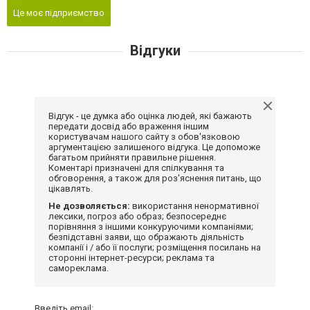
Це моє підприємство
Відгуки
Відгук - це думка або оцінка людей, які бажають
передати досвід або враження іншим
користувачам нашого сайту з обов'язковою
аргументацією залишеного відгука. Це допоможе
багатьом прийняти правильне рішення.
Коментарі призначені для спілкування та
обговорення, а також для роз'яснення питань, що
цікавлять.
Не дозволяється:
використання ненормативної
лексики, погроз або образ; безпосереднє
порівняння з іншими конкуруючими компаніями;
безпідставні заяви, що ображають діяльність
компанії і / або її послуги; розміщення посилань на
сторонні інтернет-ресурси; реклама та
самореклама.
Введіть email: