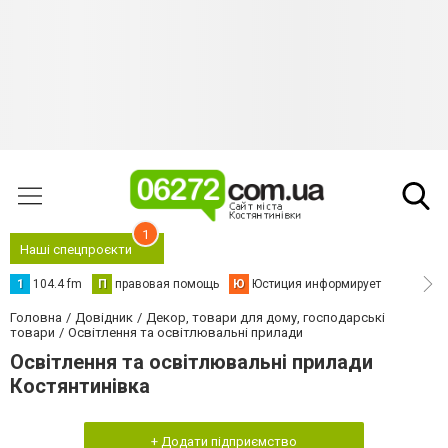
1
Наші спецпроєкти
1
104.4 fm
П
правовая помощь
Ю
Юстиция информирует
Головна
Довідник
Декор, товари для дому, господарські
товари
Освітлення та освітлювальні прилади
Освітлення та освітлювальні прилади
Костянтинівка
+ Додати підприємство