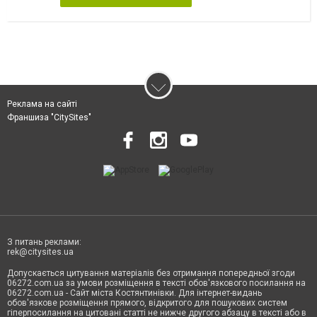
Реклама на сайті
Франшиза "CitySites"
З питань реклами:
rek@citysites.ua
Допускається цитування матеріалів без отримання попередньої згоди
06272.com.ua за умови розміщення в тексті обов'язкового посилання на
06272.com.ua - Сайт міста Костянтинівки. Для інтернет-видань
обов'язкове розміщення прямого, відкритого для пошукових систем
гіперпосилання на цитовані статті не нижче другого абзацу в тексті або в