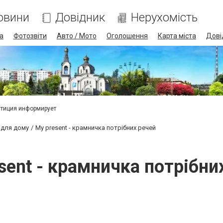
овини
Довідник
Нерухомість
а
Фотозвіти
Авто / Мото
Оголошення
Карта міста
Дові
тиция информирует
 для дому
My present - крамничка потрібних речей
sent - крамничка потрібни