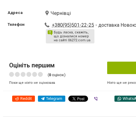
Адреса
Чернівці
Телефон
+380(95)501-22-25
- доставка Ново
Будь ласка, скажіть,
що дізналися номер
на сайті 06272.com.ua
Оцініть першим
(
0
оцінок)
Ніхто ще не рек
Поки ще ніхто не оцінював
Reddit
Telegram
Viber
Whats