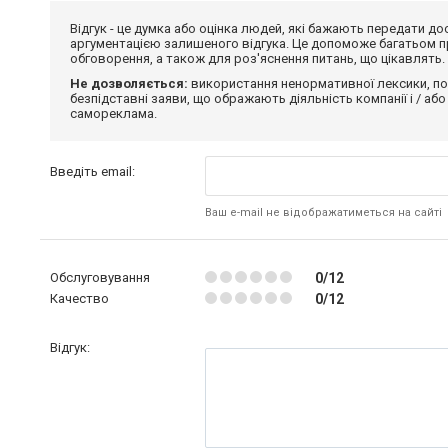
Відгук - це думка або оцінка людей, які бажають передати 
аргументацією залишеного відгука. Це допоможе багатьом пр
обговорення, а також для роз'яснення питань, що цікавлять.
Не дозволяється:
використання ненормативної лексики, по
безпідставні заяви, що ображають діяльність компанії і / або
самореклама.
Введіть email:
Ваш e-mail не відображатиметься на сайті
Обслуговування
0/12
Качество
0/12
Відгук: