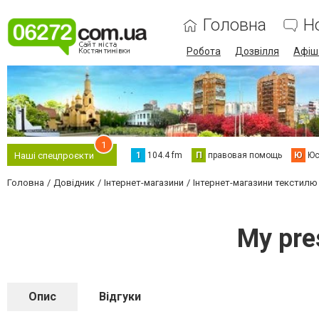
Головна
Н
Робота
Дозвілля
Афіш
1
1
104.4 fm
П
правовая помощь
Ю
Юс
Наші спецпроєкти
Головна
Довідник
Інтернет-магазини
Інтернет-магазини текстилю
My pre
Опис
Відгуки