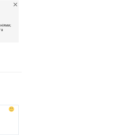
ніями;
та