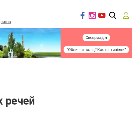
дкова
Спецрозділ
"Обличчя поліції Костянтинівки"
х речей