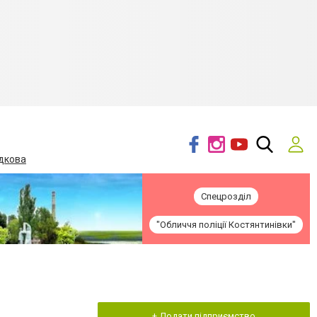
дкова
Спецрозділ
"Обличчя поліції Костянтинівки"
+ Додати підприємство