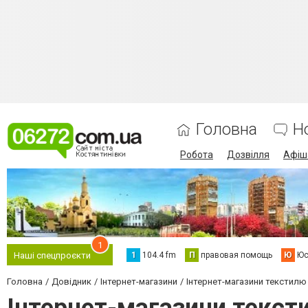
Головна
Н
Робота
Дозвілля
Афіш
1
1
104.4 fm
П
правовая помощь
Ю
Юс
Наші спецпроєкти
Головна
Довідник
Інтернет-магазини
Інтернет-магазини текстилю