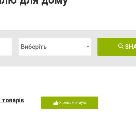
илю для дому
Виберіть
ЗН
 товарів
Я рекомендую