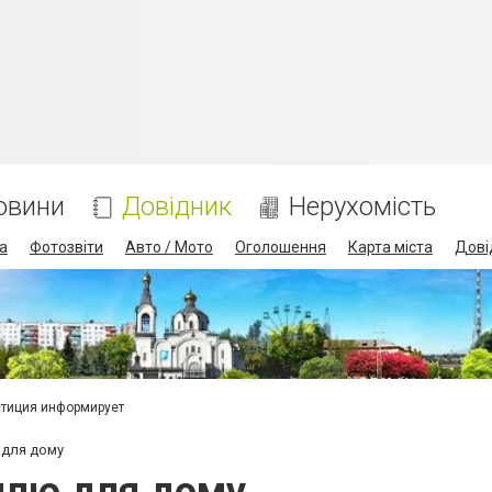
овини
Довідник
Нерухомість
а
Фотозвіти
Авто / Мото
Оголошення
Карта міста
Дові
тиция информирует
 для дому