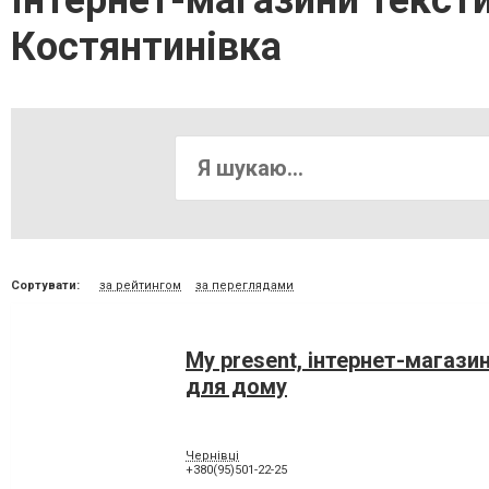
Інтернет-магазини текст
Костянтинівка
Сортувати:
за рейтингом
за переглядами
My present, інтернет-магазин
для дому
Чернівці
+380(95)501-22-25