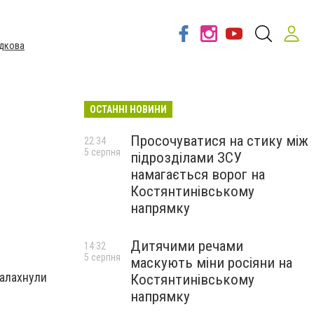
дкова
ОСТАННІ НОВИНИ
Просочуватися на стику між
22:34
5 серпня
підрозділами ЗСУ
намагається ворог на
Костянтинівському
напрямку
Дитячими речами
14:32
5 серпня
маскують міни росіяни на
палахнули
Костянтинівському
напрямку