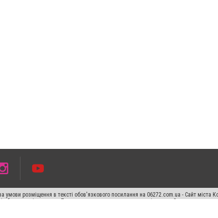
а умови розміщення в тексті обов'язкового посилання на 06272.com.ua - Сайт міста К
сті або в якості джерела. Порушення виняткових прав переслідується Законом.
ський спецпроєкт", "Політичні новини", "Пресреліз", "PR", "Офіційно", "Політична рек