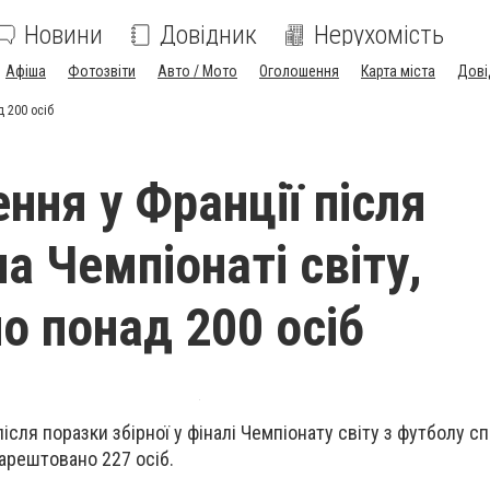
Новини
Довідник
Нерухомість
Афіша
Фотозвіти
Авто / Мото
Оголошення
Карта міста
Дові
д 200 осіб
ння у Франції після
а Чемпіонаті світу,
о понад 200 осіб
 після поразки збірної у фіналі Чемпіонату світу з футболу с
арештовано 227 осіб.