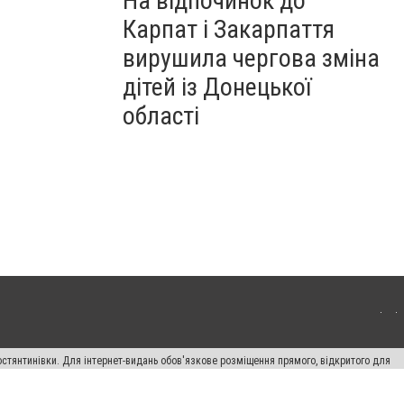
На відпочинок до
Карпат і Закарпаття
вирушила чергова зміна
дітей із Донецької
області
остянтинівки. Для інтернет-видань обов'язкове розміщення прямого, відкритого для
лама" публікуються на правах реклами.