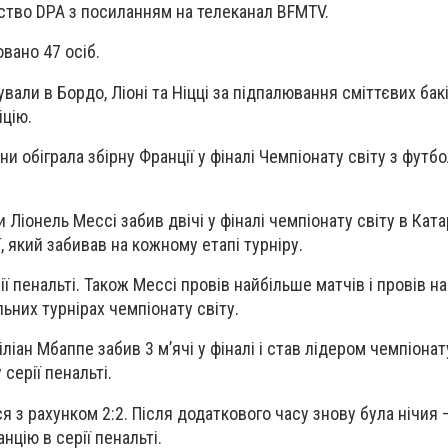
ство DPA з посиланням на телеканал BFMTV.
вано 47 осіб.
али в Бордо, Ліоні та Ніцці за підпалювання сміттєвих бак
іцію.
ни обіграла збірну Франції у фіналі Чемпіонату світу з футб
 Ліонель Мессі забив двічі у фіналі чемпіонату світу в Ката
, який забивав на кожному етапі турніру.
ії пенальті. Також Мессі провів найбільше матчів і провів на
ьних турнірах чемпіонату світу.
іліан Мбаппе забив 3 м’ячі у фіналі і став лідером чемпіонат
 серії пенальті.
з рахунком 2:2. Після додаткового часу знову була нічия –
цію в серії пенальті.