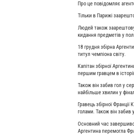
Про це повідомляє агент
Тільки в Парижі заарешто
Людей також заарештовув
кидання предметів у пол
18 грудня збірна Аргенти
титул чемпіона світу.
Капітан збірної Аргентини
першим гравцем в історії
Також він забив гол у сер
найбільше хвилин у фінал
Гравець збірної Франції К
голами. Також він забив у
Основний час завершився 
Аргентина перемогла Фран