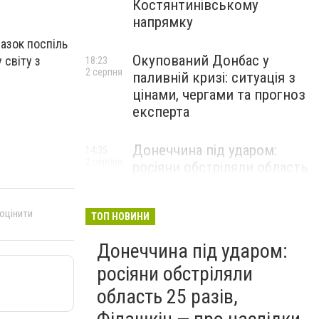
Костянтинівському
напрямку
азок поспіль
Окупований Донбас у
світу з
18:23
2 серпня
паливній кризі: ситуація з
цінами, чергами та прогноз
експерта
Донеччина під ударом:
14:35
2 серпня
росіяни обстріляли область
25 разів, Філашкін — про
наслідки
 оцінити
ТОП НОВИНИ
Донеччина під ударом:
росіяни обстріляли
область 25 разів,