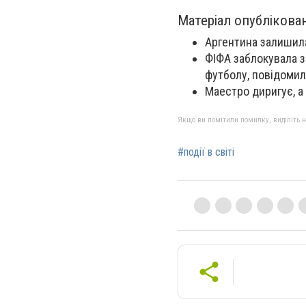
Матеріал опублікова
Аргентина залишила
ФІФА заблокувала з
футболу, повідомила
Маестро диригує, а г
Якщо ви помітили помилку, виділіть нео
#події в світі