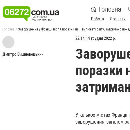
Головна
Робота
Дозвілля
Головна
Заворушення у Франції після поразки на Чемпіонаті світу, затримано пона
22:14, 19 грудня 2022 р.
Заворуше
Дмитро Вишневецький
поразки н
затриман
У кількох містах Франції
заворушення, загалом за