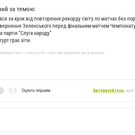
ний за темою:
ся за крок від повторення рекорду світу по матчах без пор
вернення Зеленського перед фінальним матчем Чемпіонату 
 партія "Слуга народу"
урт грає хіти.
бхідний текст і натисніть Ctrl + Enter, щоб повідомити про це редакцію
0,0
Оцініть першим
Авторизуйтесь
, щоб