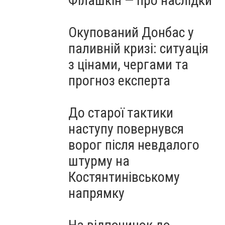
Філашкін — про наслідки
Окупований Донбас у
паливній кризі: ситуація
з цінами, чергами та
прогноз експерта
До старої тактики
наступу повернувся
ворог після невдалого
штурму на
Костянтинівському
напрямку