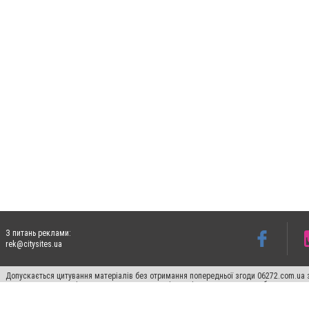
З питань реклами:
rek@citysites.ua
Допускається цитування матеріалів без отримання попередньої згоди 06272.com.ua з
пошукових систем гіперпосилання на цитовані статті не нижче другого абзацу в тек
Матеріали з плашками "Новини компаній", "Промо", "Партнерський матеріал", "Партнер