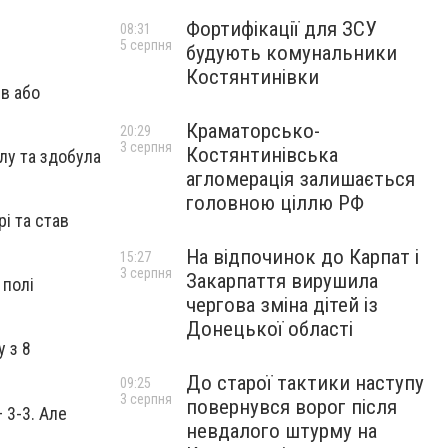
Фортифікації для ЗСУ
08:31
5 серпня
будують комунальники
Костянтинівки
ів або
Краматорсько-
20:29
3 серпня
Костянтинівська
олу та здобула
агломерація залишається
головною ціллю РФ
рі та став
На відпочинок до Карпат і
15:27
3 серпня
Закарпаття вирушила
 полі
чергова зміна дітей із
Донецької області
у з 8
До старої тактики наступу
09:25
3 серпня
повернувся ворог після
 3-3. Але
невдалого штурму на