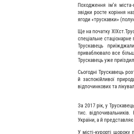
Походження ім'я міста-
звідки росте коріння на
ягоди «трускавки» (полун
Ще на початку
XIX
ст.
Тру
спеціальне стаціонарне 
Трускавець приїжджал
приваблювало все більше
Трускавець уже приїздил
Сьогодні Трускавець роз
й заспокійливої природи
відпочинкових та лікува
За 2017 рік, у Трускавец
тис. відпочивальників.
України, а й представляє
У місті-курорті щороку