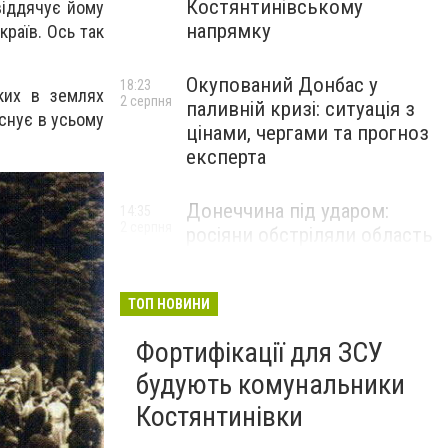
Костянтинівському
віддячує йому
напрямку
країв. Ось так
Окупований Донбас у
18:23
ких в землях
2 серпня
паливній кризі: ситуація з
існує в усьому
цінами, чергами та прогноз
експерта
Донеччина під ударом:
14:35
2 серпня
росіяни обстріляли область
25 разів, Філашкін — про
наслідки
ТОП НОВИНИ
Фортифікації для ЗСУ
будують комунальники
Костянтинівки