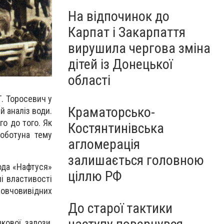
На відпочинок до
Карпат і Закарпаття
вирушила чергова зміна
дітей із Донецької
області
. Торосевич у
Краматорсько-
й аналіз води.
го до того. Як
Костянтинівська
роботуна тему
агломерація
залишається головною
ода «Нафтуся»
ціллю РФ
і властивості
 жовчовивідних
До старої тактики
кової залози
,