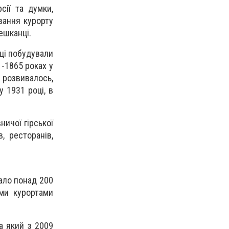
сії та думки,
вання курорту
мешканці.
оці побудували
-1865 роках у
розвивалось,
у 1931 році, в
ничої гірської
, ресторанів,
хало понад 200
ими курортами
а який з 2009