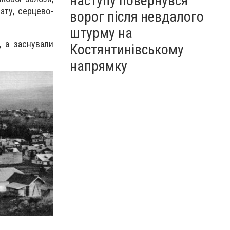
наступу повернувся
ату, серцево-
ворог після невдалого
штурму на
, а заснували
Костянтинівському
напрямку