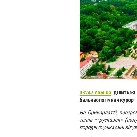
03247.com.ua
ділиться 
бальнеологічний курорт
На Прикарпатті, посеред
тепла «трускавок» (полу
породжує унікальні лікув