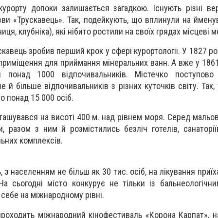
курорту допоки залишається загадкою. Існують різні вер
зви «Трускавець». Так, подейкують, що вплинули на ймену
иця, клубніка), які нібито ростили на своїх грядах місцеві 
скавець зробив перший крок у сфері курортології. У 1827 р
приміщення для приймання мінеральних ванн. А вже у 1861
и понад 1000 відпочивальників. Містечко поступово 
 й більше відпочивальників з різних куточків світу. Так, 
о понад 15 000 осіб.
ташувався на висоті 400 м. над рівнем моря. Серед мальов
, разом з ним й розмістились безліч готелів, санаторіїв
льних комплексів.
ь, з населенням не більш як 30 тис. осіб, на лікування приї
 На сьогодні місто конкурує не тільки із бальнеологічн
 себе на міжнародному рівні.
 проходить міжнародний кінофестиваль «Корона Карпат», н