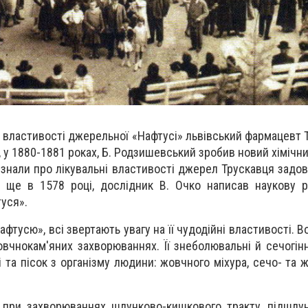
 властивості джерельної «Нафтусі»
львівський фармацевт Т
 у 1880-1881 роках, Б. Родзишевський зробив новий хімічни
 знали про лікувальні властивості джерел Трускавця задов
і, ще в 1578 році, дослідник
В. Очко написав наукову 
уся».
фтусю», всі звертають увагу на її чудодійні властивості.
В
вчнокам'яних захворюваннях. Її знеболювальні й сечогінн
і та пісок з організму людини: жовчного міхура, сечо- та
й при захворюваннях
шлунково-кишкового тракту, підшлун