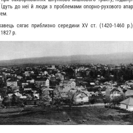
 Їдуть до неї й люди
з проблемами опорно-рухового апар
тем.
кавець сягає приблизно середини
XV
ст. (1420-1460 р.)
 1827 р.