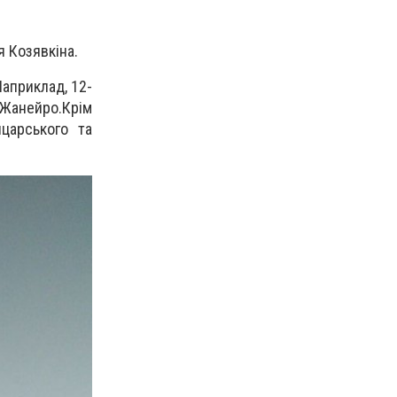
я Козявкіна.
Наприклад, 12-
-Жанейро.Крім
царського та