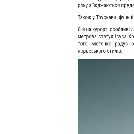
року з’їжджаються предст
Також у Трускавці функці
Є й на курорті особливі 
метрова статуя Ісуса Х
того,
містечко радує 
норвезького стилів.