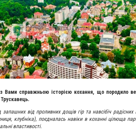
з Вами справжньою історією кохання, що породило ве
 Трускавець.
 запашних від проливних дощів гір та навсібіч радісних 
ниця, клубніка), поєдналась навіки в коханні цілюща пар
альні властивості.