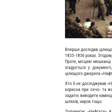
Вперше дослідив цілющі
1835-1836 роках. Згодом,
Проте, місцеві мешканці
згадується у документ
цілющого джерела «Нафт
Х
то б не досліджував «На
корисна при сечо- та жо
задатні виводити камінц
шляхів, нирок тощо.
Допомагає «Нафтуся» 