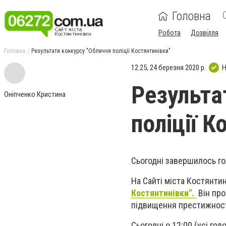
Головна
Робота
Дозвілля
Головна
Результати конкурсу "Обличчя поліції Костянтинівки"
12:25, 24 березня 2020 р.
Н
Результа
Оніпченко Кристина
поліції К
Сьогодні завершилось го
На Сайті міста Костянти
Костянтинівки".
Він про
підвищення престижності 
Сьогодні о 12:00 (усі го