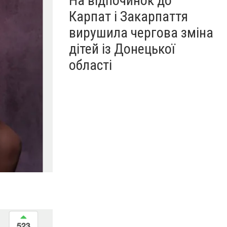
На відпочинок до
Карпат і Закарпаття
вирушила чергова зміна
дітей із Донецької
області