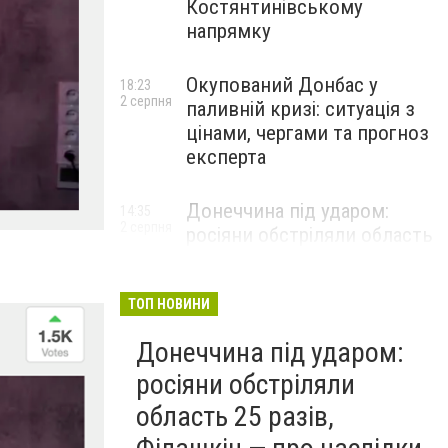
Костянтинівському
напрямку
Окупований Донбас у
18:23
2 серпня
паливній кризі: ситуація з
цінами, чергами та прогноз
експерта
Донеччина під ударом:
14:35
2 серпня
росіяни обстріляли область
25 разів, Філашкін — про
наслідки
ТОП НОВИНИ
Донеччина під ударом:
росіяни обстріляли
область 25 разів,