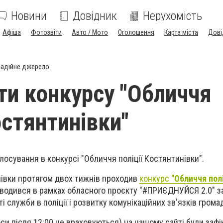
Новини
Довідник
Нерухомість
Афіша
Фотозвіти
Авто / Мото
Оголошення
Карта міста
Дові
адійне джерело
ти конкурсу "Обличчя
остянтинівки"
лосування в конкурсі "Обличчя поліції Костянтинівки".
нівки протягом двох тижнів проходив
конкурс
"Обличчя полі
водився в рамках обласного проєкту "#ПРИЄДНУЙСЯ 2.0" з
служби в поліції і розвитку комунікаційних зв'язків громади
лоси після 12:00 не враховуються) на нашому сайті були зафі