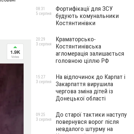
Фортифікації для ЗСУ
08:31
5 серпня
будують комунальники
Костянтинівки
Краматорсько-
20:29
3 серпня
Костянтинівська
агломерація залишається
головною ціллю РФ
На відпочинок до Карпат і
15:27
3 серпня
Закарпаття вирушила
чергова зміна дітей із
Донецької області
До старої тактики наступу
09:25
3 серпня
повернувся ворог після
невдалого штурму на