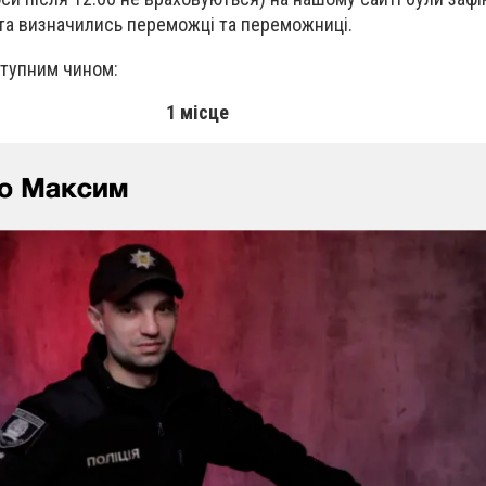
та визначились переможці та переможниці.
ступним чином:
1 місце