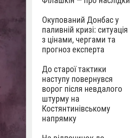
Філашкін — про наслідки
Окупований Донбас у
паливній кризі: ситуація
з цінами, чергами та
прогноз експерта
До старої тактики
наступу повернувся
ворог після невдалого
штурму на
Костянтинівському
напрямку