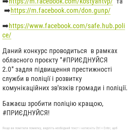
➡️
https://m.facebook.com/kostyantvp/
та
➡️
https://m.facebook.com/don.gunp/
➡️
https://www.facebook.com/safe.hub.poli
ce/
Даний конкурс проводиться в рамках
обласного проєкту️‍ "#ПРИЄДНУЙСЯ
2.0"️‍ задля підвищення престижності
служби в поліції і розвитку
комунікаційних зв'язків громади і поліції.
Бажаєш зробити поліцію кращою,
#ПРИЄДНУЙСЯ!
Якщо ви помітили помилку, виділіть необхідний текст і натисніть Ctrl + Enter, щоб