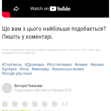
Що вам з цього найбільше подобається?
Пишіть у коментарі.
Якщо ви помітили помилку, виділіть необхідний текст і натисніть Ctrl + Enter, щоб
повідомити про це редакцію
#Слов'янськ
#Дружківка
#Костянтинівка
#новини
#музика
#добірка
#пісні
#виконавці
#українська музика
#Google play music
Вікторія Повержук
Редакторка сайту міста Чернівці 0372
0,0