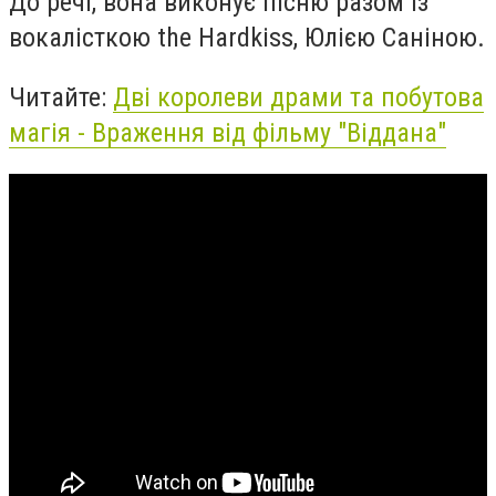
До речі, вона виконує пісню разом із
вокалісткою the Hardkiss, Юлією Саніною.
Читайте:
Дві королеви драми та побутова
магія - Враження від фільму "Віддана"