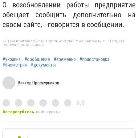
О возобновлении работы предприятие
обещает сообщить дополнительно на
своем сайте, - говорится в сообщении.
Якщо ви помітили помилку, виділіть необхідний текст і натисніть Ctrl + Enter, щоб
повідомити про це редакцію
#украина
#сообщение
#временно
#приостановка
#биометрия
#документы
Виктор Проскурников
0,0
Авторизуйтесь
, щоб оцінити