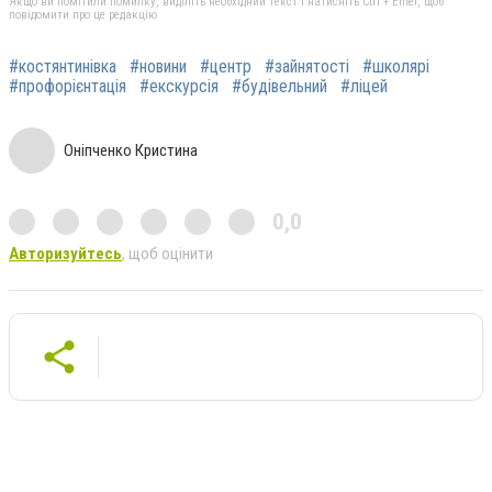
Якщо ви помітили помилку, виділіть необхідний текст і натисніть Ctrl + Enter, щоб
повідомити про це редакцію
#костянтинівка
#новини
#центр
#зайнятості
#школярі
#профорієнтація
#екскурсія
#будівельний
#ліцей
Оніпченко Кристина
0,0
Авторизуйтесь
, щоб оцінити