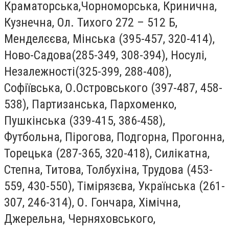
Краматорська,Чорноморська, Кринична,
Кузнечна, Ол. Тихого 272 – 512 Б,
Менделєєва, Мінська (395-457, 320-414),
Ново-Садова(285-349, 308-394), Носулі,
Незалежності(325-399, 288-408),
Софіївська, О.Островського (397-487, 458-
538), Партизанська, Пархоменко,
Пушкінська (339-415, 386-458),
Футбольна, Пірогова, Подгорна, Прогонна,
Торецька (287-365, 320-418), Силікатна,
Степна, Титова, Толбухіна, Трудова (453-
559, 430-550), Тімірязєва, Українська (261-
307, 246-314), О. Гончара, Хімічна,
Джерельна, Черняховського,