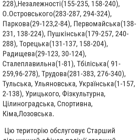
228),Незалежності(155-235, 158-240),
О.Островського(283-287, 294-324),
Паркова(29-123,2-84), Первомайська(138-
231, 138-224), Пушкінська(179-257, 240-
288), Торецька(131-137, 158-204),
Радищева(29-123, 30-124),
Сталеплавильна(1-81), Тбіліська( 91-
259,96-278), Трудова(281-383, 276-340),
Тульська, Ульяновська, Українська(1-157,
2-138), Урицького, Фізкультурна,
Цілиноградська, Спортивна,
Кіма,Лозовська.
Цю територію обслуговує Старший