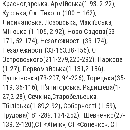
Краснодарська, Армійська(1-93, 2-22),
Курська, Ол. Тихого (100 – 162),
Лисичанська, Лозовська, Макіївська,
Мінська (1-105, 2-92), Ново-Садова(53-
171, 52-174), Незалежності (33-174),
Незалежності (33-153,38-156), О.
Островського(211-279,220-292), Паркова
(1-27), Первомайська(1-131,2-136),
Пушкінська(73-207, 94-226), Торецька(35-
119, 36-116), П’ятигорська, Радищева(1-
27,2-28), Сечкіна,Старобельська,
Тбіліська(1-89,2-92), Соборності (1-59),
Трудова(181-289, 134-252), Шевченко(27-
139, 2-120),СТ «Хімік», СТ «Сонечко», СТ