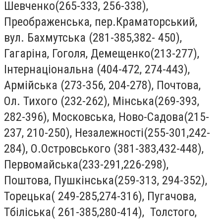
Шевченко(265-333, 256-338),
Преображенська, пер.Краматорський,
вул. Бахмутська (281-385,382- 450),
Гагаріна, Гоголя, Демещенко(213-277),
Інтернаціональна (404-472, 274-443),
Армійська (273-356, 204-278), Почтова,
Ол. Тихого (232-262), Мінська(269-393,
282-396), Московська, Ново-Садова(215-
237, 210-250), Незалежності(255-301,242-
284), О.Островського (381-383,432-448),
Первомайська(233-291,226-298),
Поштова, Пушкінська(259-313, 294-352),
Торецька( 249-285,274-316), Пугачова,
Тбіліська( 261-385,280-414), Толстого,