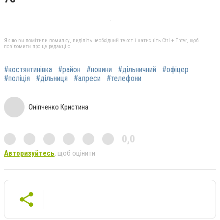
Якщо ви помітили помилку, виділіть необхідний текст і натисніть Ctrl + Enter, щоб
повідомити про це редакцію
#костянтинівка
#район
#новини
#дільничний
#офіцер
#поліція
#дільниця
#алреси
#телефони
Оніпченко Кристина
0,0
Авторизуйтесь
, щоб оцінити