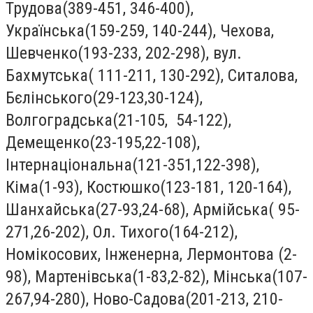
Трудова(389-451, 346-400),
Українська(159-259, 140-244), Чехова,
Шевченко(193-233, 202-298), вул.
Бахмутська( 111-211, 130-292), Ситалова,
Бєлінського(29-123,30-124),
Волгоградська(21-105, 54-122),
Демещенко(23-195,22-108),
Інтернаціональна(121-351,122-398),
Кіма(1-93), Костюшко(123-181, 120-164),
Шанхайська(27-93,24-68), Армійська( 95-
271,26-202), Ол. Тихого(164-212),
Номікосових, Інженерна, Лермонтова (2-
98), Мартенівська(1-83,2-82), Мінська(107-
267,94-280), Ново-Садова(201-213, 210-