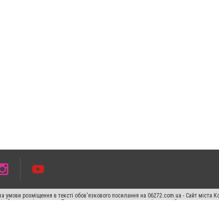
а умови розміщення в тексті обов'язкового посилання на 06272.com.ua - Сайт міста К
сті або в якості джерела. Порушення виняткових прав переслідується Законом.
ський спецпроєкт", "Політичні новини", "Пресреліз", "PR", "Офіційно", "Політична рек