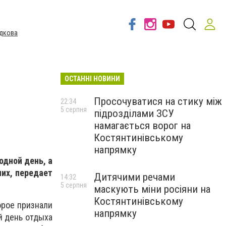
дкова
ОСТАННІ НОВИНИ
Просочуватися на стику між
22:34
5 серпня
підрозділами ЗСУ
намагається ворог на
Костянтинівському
напрямку
одной день, а
чих, передает
Дитячими речами
14:32
5 серпня
маскують міни росіяни на
Костянтинівському
орое признали
напрямку
й день отдыха