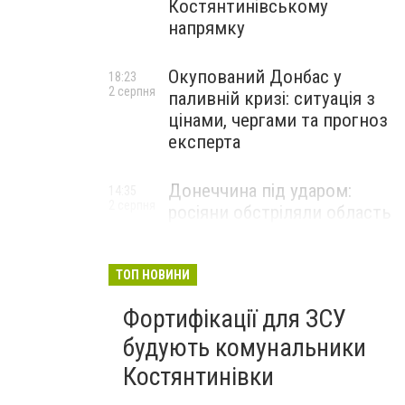
Костянтинівському
напрямку
Окупований Донбас у
18:23
2 серпня
паливній кризі: ситуація з
цінами, чергами та прогноз
експерта
Донеччина під ударом:
14:35
2 серпня
росіяни обстріляли область
25 разів, Філашкін — про
наслідки
ТОП НОВИНИ
Фортифікації для ЗСУ
будують комунальники
Костянтинівки