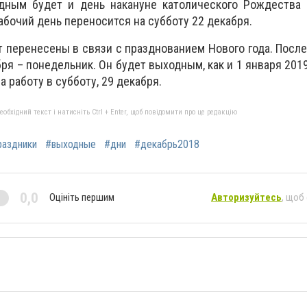
дным будет и день накануне католического Рождества 
рабочий день переносится на субботу 22 декабря.
т перенесены в связи с празднованием Нового года. Посл
абря – понедельник. Он будет выходным, как и 1 января 201
а работу в субботу, 29 декабря.
бхідний текст і натисніть Ctrl + Enter, щоб повідомити про це редакцію
раздники
#выходные
#дни
#декабрь2018
0,0
Оцініть першим
Авторизуйтесь
, щоб