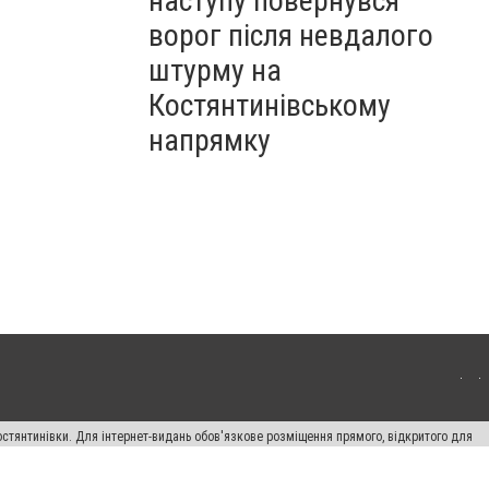
наступу повернувся
ворог після невдалого
штурму на
Костянтинівському
напрямку
остянтинівки. Для інтернет-видань обов'язкове розміщення прямого, відкритого для
лама" публікуються на правах реклами.