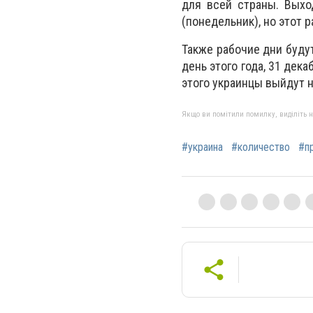
для всей страны. Выхо
(понедельник), но этот 
Также рабочие дни буду
день этого года, 31 дек
этого украинцы выйдут н
Якщо ви помітили помилку, виділіть нео
#украина
#количество
#п