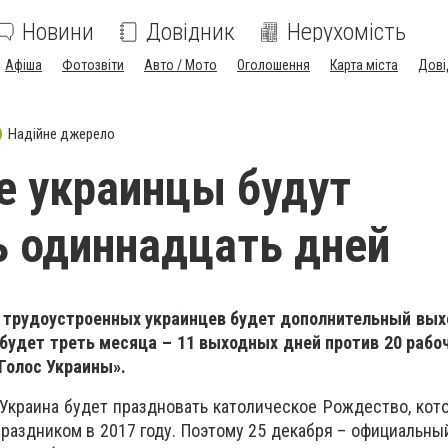
Новини
Довідник
Нерухомість
Афіша
Фотозвіти
Авто / Мото
Оголошення
Карта міста
Дові
Надійне джерело
е украинцы будут
 одиннадцать дней
у трудоустроенных украинцев будет дополнительный вых
будет треть месяца – 11 выходных дней против 20 рабо
Голос Украины».
, Украина будет праздновать католическое Рождество, кот
аздником в 2017 году. Поэтому 25 декабря – официальны