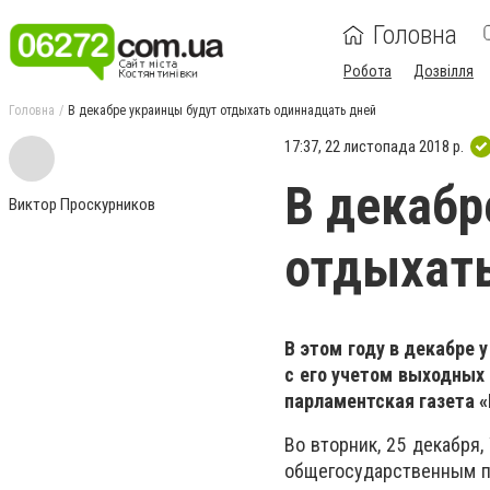
Головна
Робота
Дозвілля
Головна
В декабре украинцы будут отдыхать одиннадцать дней
17:37, 22 листопада 2018 р.
В декабр
Виктор Проскурников
отдыхать
В этом году в декабре 
с его учетом выходных 
парламентская газета «
Во вторник, 25 декабря
общегосударственным пр