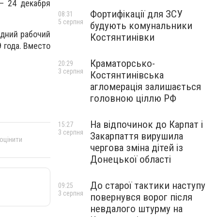
– 24 декабря
Фортифікації для ЗСУ
08:31
5 серпня
будують комунальники
едний рабочий
Костянтинівки
9 года. Вместо
Краматорсько-
20:29
3 серпня
Костянтинівська
агломерація залишається
головною ціллю РФ
На відпочинок до Карпат і
15:27
3 серпня
Закарпаття вирушила
 оцінити
чергова зміна дітей із
Донецької області
До старої тактики наступу
09:25
3 серпня
повернувся ворог після
невдалого штурму на