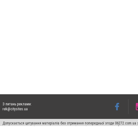
З питань реклами:
rek@citysites.ua
Допускається цитування матеріалів без отримання попередньої згоди 06272.com.ua з
пошукових систем гіперпосилання на цитовані статті не нижче другого абзацу в тек
Матеріали з плашками "Новини компаній", "Промо", "Партнерський матеріал", "Партнер