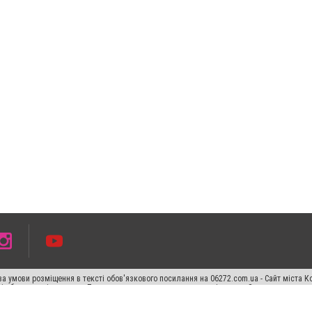
а умови розміщення в тексті обов'язкового посилання на 06272.com.ua - Сайт міста К
сті або в якості джерела. Порушення виняткових прав переслідується Законом.
ський спецпроєкт", "Політичні новини", "Пресреліз", "PR", "Офіційно", "Політична рек