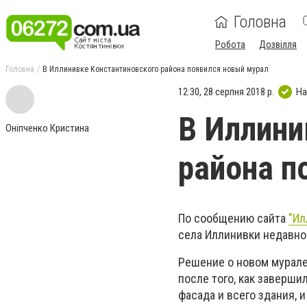
Головна
Робота
Дозвілля
Головна
В Иллинивке Константиновского района появился новый мурал
12:30, 28 серпня 2018 р.
На
В Иллини
Оніпченко Кристина
района п
По сообщению сайта
"Ил
села Иллинивки недавно
Решение о новом мурал
после того, как заверш
фасада и всего здания,