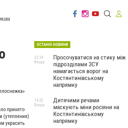
дкова
ОСТАННІ НОВИНИ
о
Просочуватися на стику між
22:34
Вчора
підрозділами ЗСУ
намагається ворог на
Костянтинівському
напрямку
елоснежка»
Дитячими речами
14:32
Вчора
маскують міни росіяни на
ыло принято
Костянтинівському
и (утепления)
напрямку
ым украсить