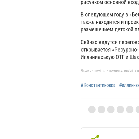
рисунком основной вход
В следующем году в «Бе
также находится и прое
размещением детской пл
Сейчас ведутся перегово
открывается «Ресурсно-
Иллинивськую ОТГ и Шахи
Якщо ви помітили помилку, виділіть нео
#Константиновка
#иллинив