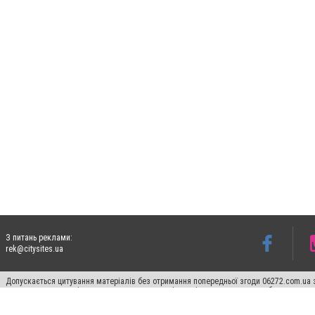
З питань реклами:
rek@citysites.ua
Допускається цитування матеріалів без отримання попередньої згоди 06272.com.ua з
пошукових систем гіперпосилання на цитовані статті не нижче другого абзацу в тек
Матеріали з плашками "Новини компаній", "Промо", "Партнерський матеріал", "Партнер