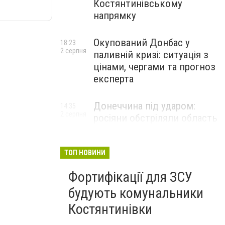
Костянтинівському
напрямку
Окупований Донбас у
18:23
2 серпня
паливній кризі: ситуація з
цінами, чергами та прогноз
експерта
Донеччина під ударом:
14:35
2 серпня
росіяни обстріляли область
25 разів, Філашкін — про
наслідки
ТОП НОВИНИ
Фортифікації для ЗСУ
будують комунальники
Костянтинівки