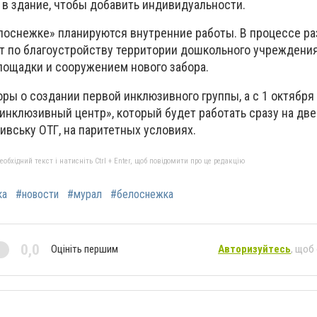
 в здание, чтобы добавить индивидуальности.
лоснежке» планируются внутренние работы. В процессе ра
кт по благоустройству территории дошкольного учреждения
ощадки и сооружением нового забора.
ры о создании первой инклюзивного группы, а с 1 октября
инклюзивный центр», который будет работать сразу на дв
вську ОТГ, на паритетных условиях.
бхідний текст і натисніть Ctrl + Enter, щоб повідомити про це редакцію
ка
#новости
#мурал
#белоснежка
0,0
Оцініть першим
Авторизуйтесь
, щоб