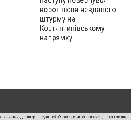
наступу повернувся
ворог після невдалого
штурму на
Костянтинівському
напрямку
остянтинівки. Для інтернет-видань обов'язкове розміщення прямого, відкритого для
лама" публікуються на правах реклами.