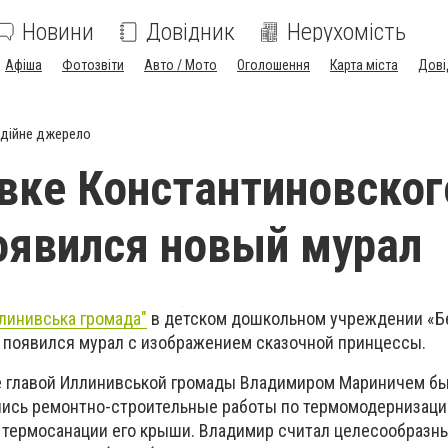
Новини
Довідник
Нерухомість
Афіша
Фотозвіти
Авто / Мото
Оголошення
Карта міста
Дові
дійне джерело
вке Константиновског
оявился новый мурал
линивська громада"
в детском дошкольном учреждении «Б
 появился мурал с изображением сказочной принцессы.
е главой Иллинивськой громады Владимиром Мариничем б
ились ремонтно-строительные работы по термомодернизаци
 и термосанации его крыши. Владимир считал целесообразн