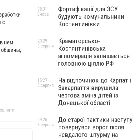
Фортифікації для ЗСУ
08:31
зработки
Вчора
будують комунальники
 с
Костянтинівки
Краматорсько-
20:29
 в нем
3 серпня
Костянтинівська
е общины,
агломерація залишається
головною ціллю РФ
На відпочинок до Карпат і
15:27
3 серпня
Закарпаття вирушила
чергова зміна дітей із
Донецької області
 оцінити
До старої тактики наступу
09:25
3 серпня
повернувся ворог після
невдалого штурму на