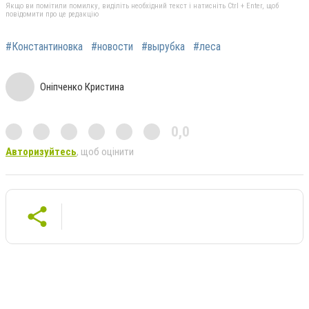
Якщо ви помітили помилку, виділіть необхідний текст і натисніть Ctrl + Enter, щоб
повідомити про це редакцію
#Константиновка
#новости
#вырубка
#леса
Оніпченко Кристина
0,0
Авторизуйтесь
, щоб оцінити