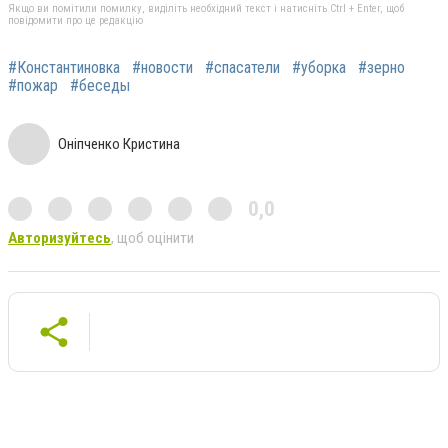
Якщо ви помітили помилку, виділіть необхідний текст і натисніть Ctrl + Enter, щоб
повідомити про це редакцію
#Константиновка
#новости
#спасатели
#уборка
#зерно
#пожар
#беседы
Оніпченко Кристина
0,0
Авторизуйтесь
, щоб оцінити